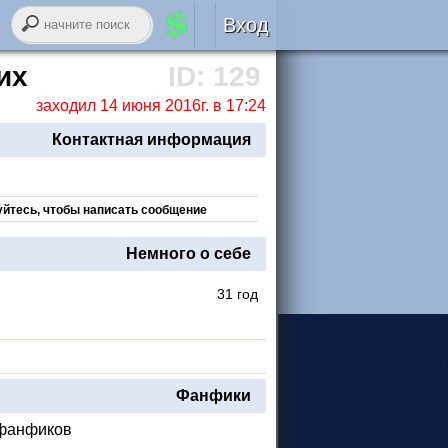
Вход
Авторизация
их
ID: 129
заходил 14 июня 2016г. в 17:24
RSS
Контактная информация
уйтесь, чтобы написать сообщение
войти через
ВК
онтакте
Немного о себе
31 год
регистрация
забыли логин или пароль?
Фанфики
 фанфиков