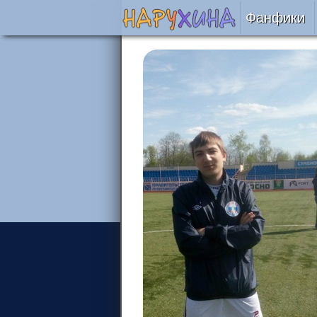
Фанфики
Читать
Сборни
Подобр
Реценз
На про
Отправ