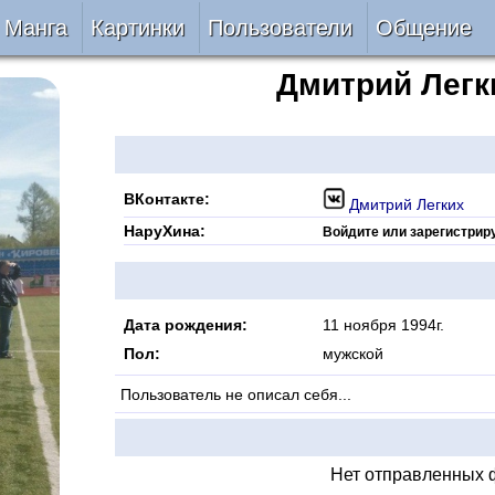
Манга
Картинки
Пользователи
Общение
Дмитрий
Легк
Авторы
Блог
ки
Все
Лента 
ать
Беты
ВКонтакте:
Дмитрий Легких
НаруХина:
Войдите или зарегистрир
ии
VIP
верке
Онлайн
Дата рождения:
11 ноября 1994г.
Пол:
мужской
ить
За 24 часа
Пользователь не описал себя...
Нет отправленных