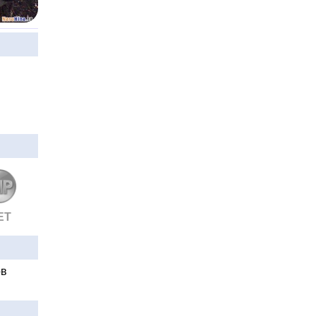
ЕТ
ов