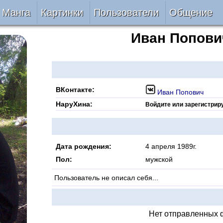
Манга
Картинки
Пользователи
Общение
Иван
Попови
Авторы
Блог
ки
Все
Лента 
ать
Беты
ВКонтакте:
Иван Попович
НаруХина:
Войдите или зарегистрир
ии
VIP
верке
Онлайн
Дата рождения:
4 апреля 1989г.
Пол:
мужской
ить
За 24 часа
Пользователь не описал себя...
Нет отправленных