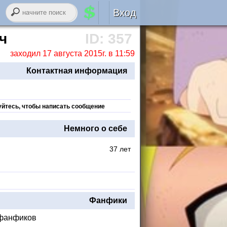
Вход
Авторизация
ч
ID: 357
заходил 17 августа 2015г. в 11:59
RSS
Контактная информация
уйтесь, чтобы написать сообщение
войти через
ВК
онтакте
Немного о себе
37 лет
регистрация
забыли логин или пароль?
Фанфики
 фанфиков