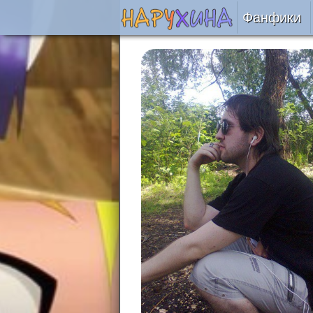
Фанфики
Читать
Сборни
Подобр
Реценз
На про
Отправ