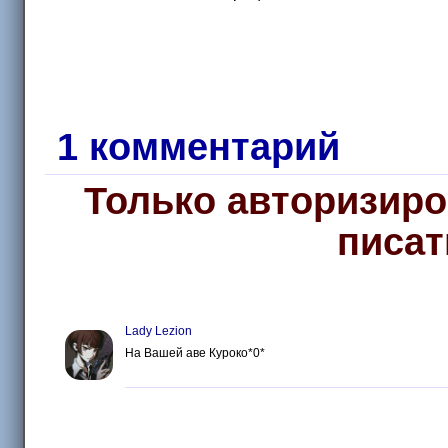
1 комментарий
Только авторизиро
писат
Lady Lezion
На Вашей аве Куроко*0*