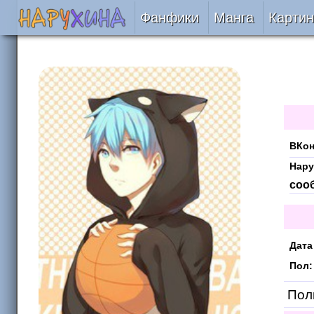
Фанфики
Манга
Картин
Читать
Сборники
Подобрать
ВКон
Рецензии
Нару
соо
На проверке
Отправить
Дата
Пол:
Поль