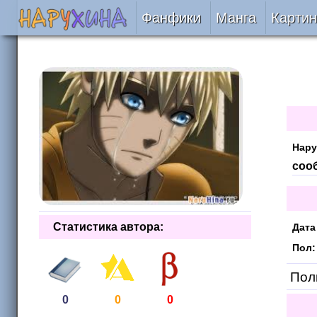
Фанфики
Манга
Картин
Читать
Сборники
Подобрать
Нару
Рецензии
соо
На проверке
Статистика автора:
Дата
Отправить
Пол:
Поль
0
0
0