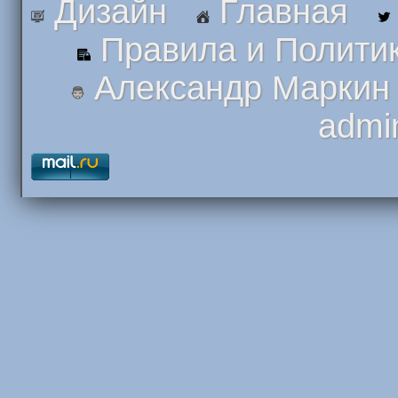
Дизайн
Главная
Правила и Полити
Александр Маркин
admi