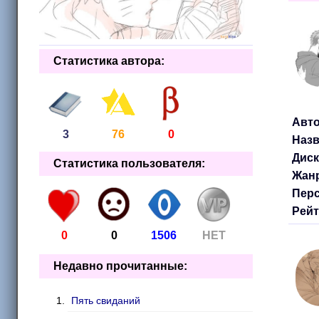
Статистика автора:
Авто
3
76
0
Назв
Диск
Статистика пользователя:
Жанр
Перс
Рейт
0
0
1506
НЕТ
Недавно прочитанные:
Пять свиданий