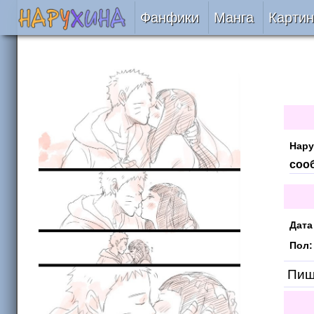
Фанфики
Манга
Картин
Читать
Сборники
Подобрать
Нару
Рецензии
соо
На проверке
Дата
Отправить
Пол:
Пишу