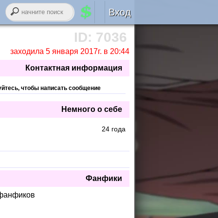
Вход
Авторизация
ID: 7036
заходила 5 января 2017г. в 20:44
RSS
Контактная информация
уйтесь, чтобы написать сообщение
Немного о себе
войти через
ВК
онтакте
24 года
регистрация
забыли логин или пароль?
Фанфики
 фанфиков