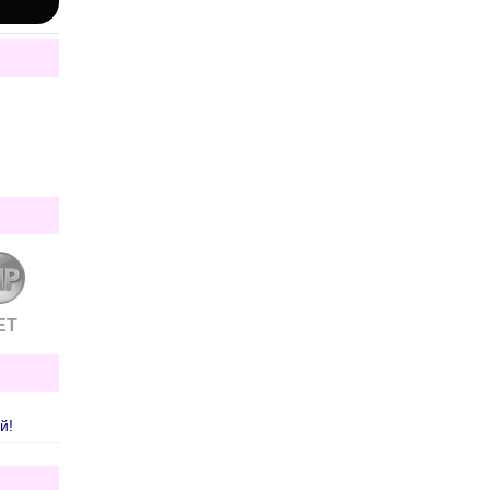
ЕТ
й!