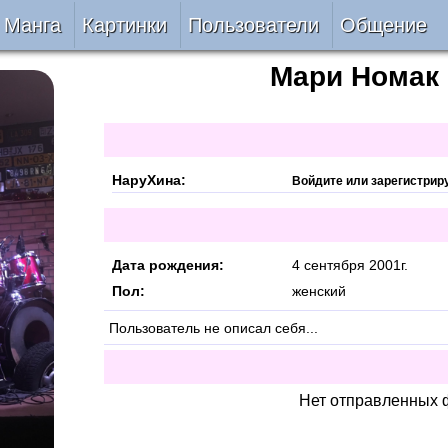
Манга
Картинки
Пользователи
Общение
Мари
Номак
Авторы
Блог
ки
Все
Лента 
ать
Беты
НаруХина:
Войдите или зарегистрир
ии
VIP
Дата рождения:
4 сентября 2001г.
верке
Онлайн
Пол:
женский
Пользователь не описал себя...
ить
За 24 часа
Нет отправленных