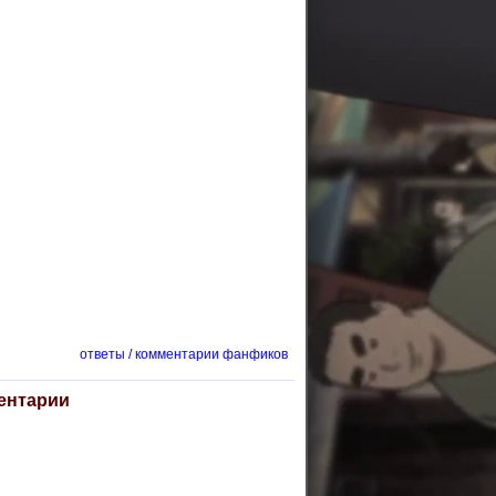
ответы / комментарии фанфиков
ентарии