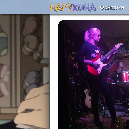
Фанфики
Читать
Сборни
Подобр
Реценз
На про
Отправ