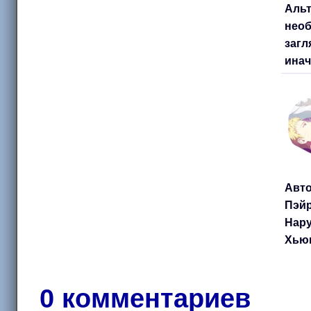
Альт
необ
загл
инач
Авто
Пэйр
Нару
Хьюг
Учих
Жан
0 комментариев
Пред
изн