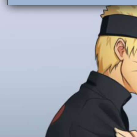
прои
наб
Сонг