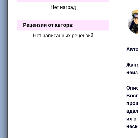
Нет наград
Рецензии от автора:
Нет написанных рецензий
Авто
Жан
неиз
Опис
Восп
прош
вдал
их в
неск