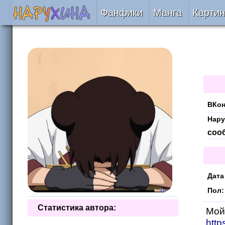
Фанфики
Манга
Картин
Читать
Сборники
Подобрать
ВКон
Рецензии
Нару
соо
На проверке
Отправить
Дата
Пол:
Статистика автора:
Мой
http