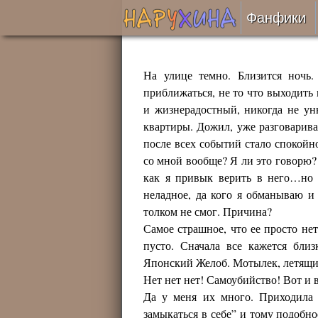
Фанфики
Читать
На улице темно. Близится ночь.
Сборни
приближаться, не то что выходить
и жизнерадостный, никогда не у
квартиры. Дожил, уже разговариваю
Подобр
после всех событий стало спокойн
со мной вообще? Я ли это говорю? 
Реценз
как я привык верить в него…но 
неладное, да кого я обманываю и
На про
толком не смог. Причина?
Самое страшное, что ее просто нет
Отправ
пусто. Сначала все кажется бли
Японский Желоб. Мотылек, летящи
Нет нет нет! Самоубийство! Вот и 
Да у меня их много. Приходил
замыкаться в себе” и тому подобно