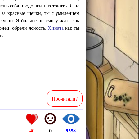
ляешь себя продолжить готовить. Я не
и за красные щечки, ты с умилением
вкусно. Я больше не смогу жить как
онец, обрели ясность.
Хината
как ты
ва.
Прочитали?
40
0
9358