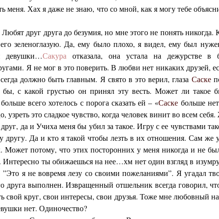
ь меня. Хах я даже не знаю, что со мной, как я могу тебе объясн
. Любят друг друга до безумия, но мне этого не понять никогда. 
 его зеленоглазую. Да, ему было плохо, я видел, ему был нуже
й девушки…
Сакура
отказала, она устала на дежурстве в 
угами. Я не мог в это поверить. В любви нет никаких друзей, ес
всегда должно быть главным. Я свято в это верил, глаза
Саске
по
л бы, с какой грустью он принял эту весть. Может ли такое 
 больше всего хотелось с порога сказать ей – «
Саске
больше нет
о, узреть это сладкое чувство, когда человек винит во всем себя.
й друг, да и Учиха меня бы убил за такое. Игру с ее чувствами т
другу. Да и кто я такой чтобы лезть в их отношения. Сам же у
. Может потому, что этих посторонних у меня никогда и не б
. Интересно ты обижаешься на нее…хм нет один взгляд в изумру
а. ”Это я не вовремя лезу со своими пожеланиями”. Я угадал т
го друга выполнен. Извращенный отшельник всегда говорил, что
ь свой круг, свои интересы, свои друзья. Тоже мне любовный н
евушки нет. Одиночество?