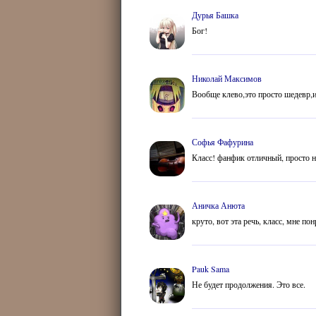
Дурья Башка
Бог!
Николай Максимов
Вообще клево,это просто шедевр,и
Софья Фафурина
Класс! фанфик отличный, просто н
Аничка Анюта
круто, вот эта речь, класс, мне по
Pauk Sama
Не будет продолжения. Это все.