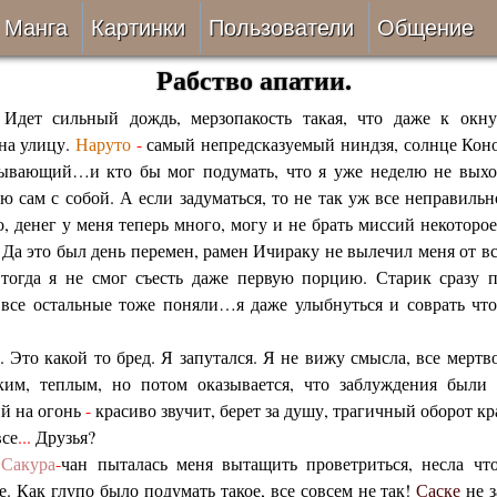
Манга
Картинки
Пользователи
Общение
Рабство апатии.
Авторы
Блог
 Идет сильный дождь, мерзопакость такая, что даже к окну
ки
Все
Лента 
 на улицу.
Наруто
-
самый непредсказуемый ниндзя, солнце Кон
нывающий…и кто бы мог подумать, что я уже неделю не выхо
 сам с собой. А если задуматься, то не так уж все неправильн
ать
Беты
о, денег у меня теперь много, могу и не брать миссий некотор
Да это был день перемен, рамен Ичираку не вылечил меня от вс
ии
VIP
тогда я не смог съесть даже первую порцию. Старик сразу п
 все остальные тоже поняли…я даже улыбнуться и соврать чт
верке
Онлайн
. Это какой то бред. Я запутался. Я не вижу смысла, все мертво
ить
За 24 часа
зким, теплым, но потом оказывается, что заблуждения были 
й на огонь
-
красиво звучит, берет за душу, трагичный оборот кр
все
...
Друзья?
а
Сакура
-
чан пыталась меня вытащить проветриться, несла чт
е. Как глупо было подумать такое, все совсем не так!
Саске
не з