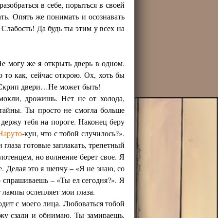
азобраться в себе, порыться в своей
ать. Опять же понимать и осознавать
 Слабость! Да будь ты этим у всех на
Не могу же я открыть дверь в одном.
 то как, сейчас открою. Ох, хоть бы
т. Скрип двери…Не может быть!
окли, дрожишь. Нет не от холода,
тайны. Ты просто не смогла больше
 держу тебя на пороге. Наконец беру
Наруто
-
кун, что с тобой случилось?».
и глаза готовые заплакать, трепетный
лотенцем, но волнение берет свое. Я
. Делая это я шепчу – «Я не знаю, со
но спрашиваешь – «Ты ел сегодня?». Я
 лампы ослепляет мои глаза.
одит с моего лица. Любоваться тобой
ожу сзади и обнимаю. Ты замираешь,