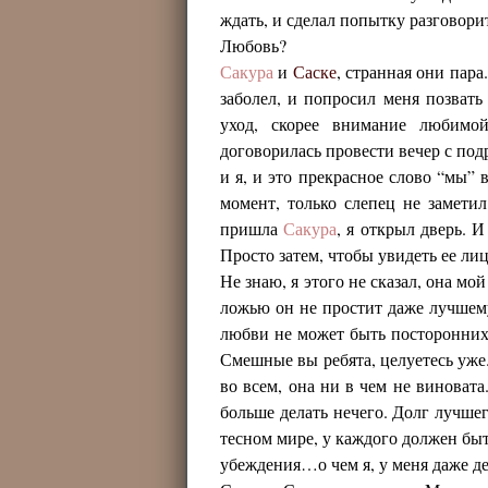
ждать, и сделал попытку разговорит
Любовь?
Сакура
и
Саске
, странная они пара
заболел, и попросил меня позвать
уход, скорее внимание любимо
договорилась провести вечер с подр
и я, и это прекрасное слово “мы” 
момент, только слепец не замети
пришла
Сакура
, я открыл дверь. И
Просто затем, чтобы увидеть ее лиц
Не знаю, я этого не сказал, она мо
ложью он не простит даже лучшему 
любви не может быть посторонних
Смешные вы ребята, целуетесь уже
во всем, она ни в чем не виноват
больше делать нечего. Долг лучше
тесном мире, у каждого должен быт
убеждения…о чем я, у меня даже д