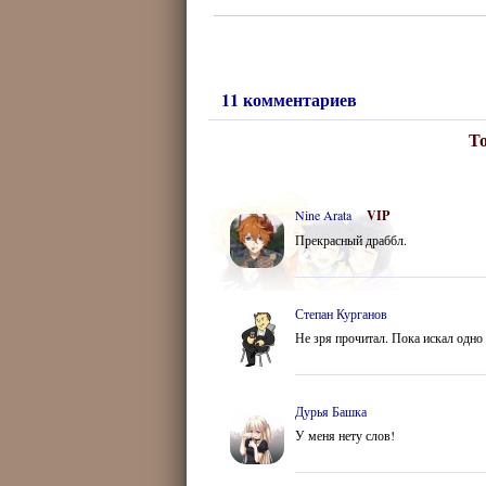
11 комментариев
То
Nine Arata
VIP
Прекрасный драббл.
Степан Курганов
Не зря прочитал. Пока искал одно 
Дурья Башка
У меня нету слов!