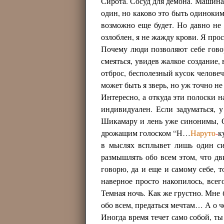
Сирота. Сосуд для демона. Машина 
один, но каково это быть одиноким
возможно еще будет. Но давно не 
озлоблен, я не жажду крови. Я пр
Почему люди позволяют себе гово
смеяться, увидев жалкое создание, 
отброс, бесполезный кусок челове
может быть я зверь, но уж точно 
Интересно, а откуда эти полоски н
индивидуален. Если задуматься, у
Шикамару и лень уже синонимы, Са
дрожащим голоском “Н…
Наруто
-
к
в мыслях всплывет лишь один сил
размышлять обо всем этом, что дв
говорю, да и еще и самому себе, т
наверное просто накопилось, всего
Темная ночь. Как же грустно. Мне 
обо всем, предаться мечтам… А о 
Иногда время течет само собой, ты