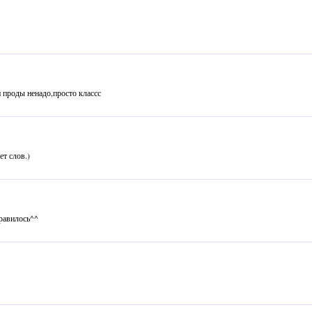
 проды ненадо,просто классс
ет слов.)
нравилось^^