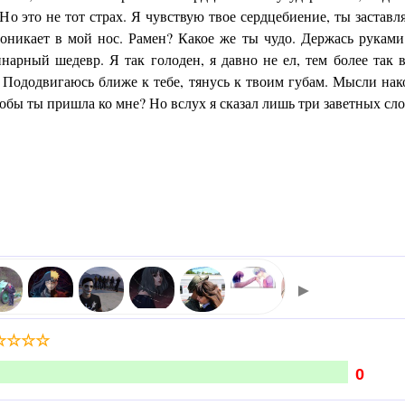
. Но это не тот страх. Я чувствую твое сердцебиение, ты застав
роникает в мой нос. Рамен? Какое же ты чудо. Держась рукам
нарный шедевр. Я так голоден, я давно не ел, тем более так 
! Пододвигаюсь ближе к тебе, тянусь к твоим губам. Мысли нак
тобы ты пришла ко мне? Но вслух я сказал лишь три заветных сло
►
☆
☆
☆
☆
0