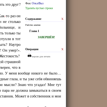
Фон:
Откл/Вкл
ить это друг?
Удалить пустые строки
Как
-
то раз он
Содержание
X
н не столько
Рабство апатии
больнице, и
Глава 1
ть только ты
ЗАВЕРШЁН!
тухли в тот
быть? Наутро
Операции
X
! Он умер!».
 Жестокость?
версия для печати
акой страшной
верен, что в
ыло. У меня вообще никого не было…
дные глаза, и ты уже себя обвиняешь
вои мысли? Знаю что угадал! Мне тут
 пара не должна замыкаться в своем
аставник. Может я собственник и мои