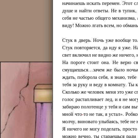
начинаешь искать перемен. Этот сл
душе и найти ответы. Не в тупик,
себя не частью общего механизма, а
виду! Можно лгать всем, но обман
Стук в дверь. Ночь уже вообще то
Стук повторяется, да иду я уже. Н
свет включил не видно же ничего,
На пороге стоит она. Не верю с
смущаешься…зачем же было ночью
ждать, поборола себя, я знаю, теб
тебя за руку и веду в комнату. Ты
Сколько же человек меня это уже с
голос растапливает лед, и я не мо
забираю полотенце у тебя и сам вы
мной что
-
то не так, я устал». Роб
молчу, виновато улыбаясь, тебе не
Я ничего не могу поделать, просто
можно вечно, ты стараешься ради 