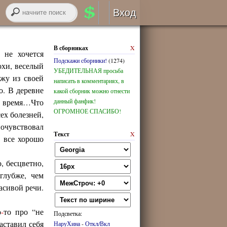
Вход
Авторизация
В сборниках
X
 не хочется
Подскажи сборники!
(1274)
RSS
охи, веселый
УБЕДИТЕЛЬНАЯ просьба
жу из своей
написать в комментариях, в
о. В деревне
какой сборник можно отнести
ое время…Что
данный фанфик!
ОГРОМНОЕ СПАСИБО!
ех болезней,
войти через
ВК
онтакте
очувствовал
Текст
X
о все хорошо
регистрация
, бесцветно,
глубже, чем
забыли логин или пароль?
асивой речи.
о
-
то про “не
Подсветка:
аставил себя
НаруХина
-
Откл/Вкл