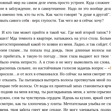
ожный мир на самом деле очень просто устроен. Куда сложнее р
 не в заблуждение, не в самоутешение. Надо ли это вообще дел
 именно тем, кто ты есть. Как часто говорят “в душе я другой”.
ывать самого себя
-
верх глупости. Так чего же я сейчас хочу?
. И кто там может прийти в такой час. Где мой второй тапок? 
ашел! Мда темнота в квартире, натыкаюсь на угол стола. Больно
 негостеприимный какой
-
то хозяин из меня. Ладно, и так сойде
воим глазам…ты попала под дождь, твои длинные волосы нам
 прибегать, в такую
-
то погоду…твои глаза выдают все твои 
е было очень непросто. А я стою и не могу вымолвить ни слова,
 краснеешь сильнее, но настойчивым голосом задаешь вопрос – «
просили…и от всех я отмахивался. Но сейчас на меня смотрят эт
гу отказать. Ты пытаешься вытереть волосы протянутым мной по
тираю тебе волосы. От воды их приятный запах становиться ярче
ко подняв на меня взгляд, ты разглядываешь меня, а затем серьез
 нужно, слов ты чувствуешь сердцем. Идешь на кухню, яркий свет
 смотрю, как ты хлопочешь у плиты. Мечтательная улыбка не сх
меня, твоя забота греет мое сердце. Не могу удержаться, подх