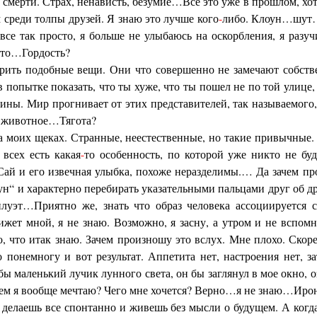
смерти. Страх, ненависть, безумие…Все это уже в прошлом, хот
 среди толпы друзей. Я знаю это лучше кого
-
либо. Клоун…шут…
все так просто, я больше не улыбаюсь на оскорбления, я разуч
осто…Гордость?
рить подобные вещи. Они что совершенно не замечают собств
в попытке показать, что ты хуже, что ты пошел не по той улице,
чины. Мир прогнивает от этих представителей, так называемого
не животное…Тягота?
а моих щеках. Странные, неестественные, но такие привычные. 
 всех есть какая
-
то особенность, по которой уже никто не буд
й и его извечная улыбка, похоже неразделимы.… Да зачем прод
ун“ и характерно перебирать указательными пальцами друг об д
уэт…Приятно же, знать что образ человека ассоциируется с 
ижет мной, я не знаю. Возможно, я засну, а утром и не вспомн
о, что итак знаю. Зачем произношу это вслух. Мне плохо. Скоре
 понемногу и вот результат. Аппетита нет, настроения нет, за
бы маленький лучик лунного света, он бы заглянул в мое окно, о
чем я вообще мечтаю? Чего мне хочется? Верно…я не знаю…Иро
 делаешь все спонтанно и живешь без мысли о будущем. А когда