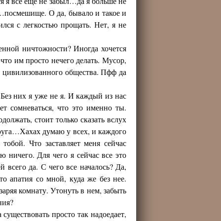
я я все еще не забыл…да я больше не
посмешище. О да, бывало и такое и
ился с легкостью прощать. Нет, я не
енной ничтожности? Иногда хочется
 что им просто нечего делать. Мусор,
, цивилизованного общества. Пфф да
Без них я уже не я. И каждый из нас
ет сомневаться, что это именно ты.
олжать, стоит только сказать вслух
руга…Хахах думаю у всех, и каждого
тобой. Что заставляет меня сейчас
ю ничего. Для чего я сейчас все это
й всего да. С чего все началось? Да,
то апатия со мной, куда же без нее.
заряя комнату. Утонуть в нем, забыть
ния?
 существовать просто так надоедает,