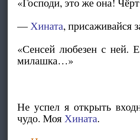
«Господи, это же она! Чёрт
—
Хината
, присаживайся з
«Сенсей любезен с ней. Е
милашка…»
Не успел я открыть вход
чудо. Моя
Хината
.