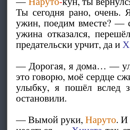
—
Наруто
-
кун, ты вернулс
Ты сегодня рано, очень. 
ужин, поедим вместе? — с
ужина отказался, перешё
предательски урчит, да и
Х
— Дорогая, я дома… — улы
это говорю, моё сердце 
улыбку, я пошёл вслед 
остановили.
— Вымой руки,
Наруто
. И
наесться. —
Хината
так ст