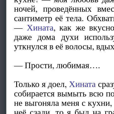
ночей, проведённых вмес
сантиметр её тела. Обхва
—
Хината
, как же вкусн
даже дома духи использ
уткнулся в её волосы, вды
— Прости, любимая….
Только я доел,
Хината
сраз
собирается вымыть всю пос
не выгоняла меня с кухни, 
неё сзади, то я был на г