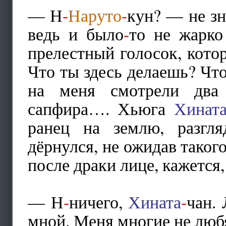
— Н
-
Наруто
-
кун? — не зн
ведь и было
-
то не жарко
прелестный голосок, кото
Что ты здесь делаешь? Чт
на меня смотрели два 
сапфира…. Хьюга
Хинат
ранец на землю, разгл
дёрнулся, не ожидав тако
после драки лице, кажется,
— Н
-
ничего,
Хината
-
чан. 
мной. Меня многие не любя