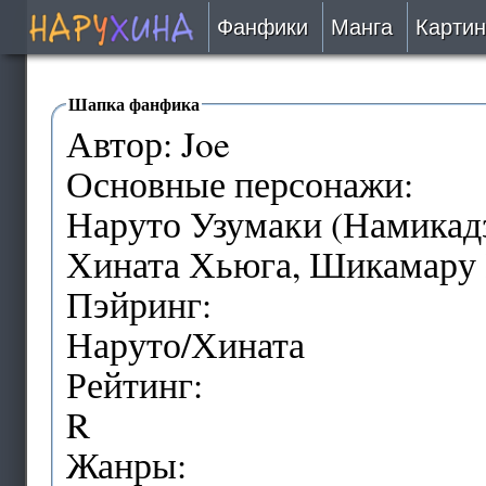
Фанфики
Манга
Картин
Читать
Шапка фанфика
Автор: Joe
Сборники
Основные персонажи:
Подобрать
Наруто Узумаки (Намикадз
Хината Хьюга, Шикамару
Рецензии
Пэйринг:
На проверке
Наруто/Хината
Рейтинг:
Отправить
R
Жанры: