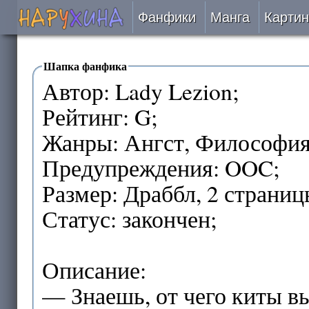
Фанфики
Манга
Картин
Читать
Шапка фанфика
Автор: Lady Lezion;
Сборники
Рейтинг: G;
Подобрать
Жанры: Ангст, Философия,
Предупреждения: OOC;
Рецензии
Размер: Драббл, 2 страницы
На проверке
Статус: закончен;
Отправить
Описание:
— Знаешь, от чего киты в