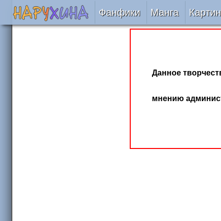
Фанфики
Манга
Картин
Читать
Сборники
Данное творчеств
Подобрать
мнению админист
Рецензии
На проверке
Отправить