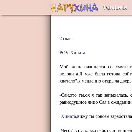
Фанфики
Читать
Сборни
2 глава
POV
Хината
Подобр
Мой день начинался со смуты,т
Реценз
волокита.Я уже была готова сойт
хватало",я медленно открыла дверь
На про
-
Сай,это ты,ох я так запыхалась, 
Отправ
равнодушное лицо Сая в ожидании 
-
Хината
,вижу ты совсем заработала
-
Чего?Тут столько работы,а ты пред