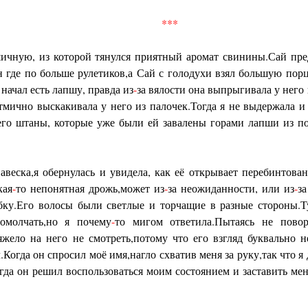
***
ичную, из которой тянулся приятный аромат свинины.Сай пре
ен где по больше рулетиков,а Сай с голодухи взял большую пор
 начал есть лапшу, правда из
-
за вялости она выпрыгивала у него
тмично выскакивала у него из палочек.Тогда я не выдержала и 
 его штаны, которые уже были ей завалены горами лапши из п
веска,я обернулась и увидела, как её открывает перебинтован
кая
-
то непонятная дрожь,может из
-
за неожиданности, или из
-
з
бку.Его волосы были светлые и торчащие в разные стороны.Ту
ромолчать,но я почему
-
то мигом ответила.Пытаясь не повор
жело на него не смотреть,потому что его взгляд буквально н
л.Когда он спросил моё имя,нагло схватив меня за руку,так что 
огда он решил воспользоваться моим состоянием и заставить мен