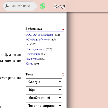
Вход
Авторизация
В сборниках
X
RSS
OOC(Out of Character)
(492)
POV(Point of view)
(185)
Гет
(505)
Повседневность
(323)
ая бумажная
Психология
(153)
Романтика
(842)
войти через
ВК
онтакте
на мне и не
Юмор
(198)
Текст
X
регистрация
 смотрела на
забыли логин или пароль?
.