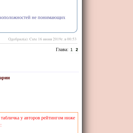
тивоположностей не понимающих
Одобрил(а): Cute 16 июня 2019г. в 00:53
Глава:
1
2
арии
я табличка у авторов рейтингом ниже
: