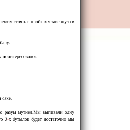
ехотя стоять в пробках я завернула в
бару.
у поинтересовался.
 саке.
ело разум мутнел.Мы выпивали одну
то 3
-
х бутылок будет достаточно мы