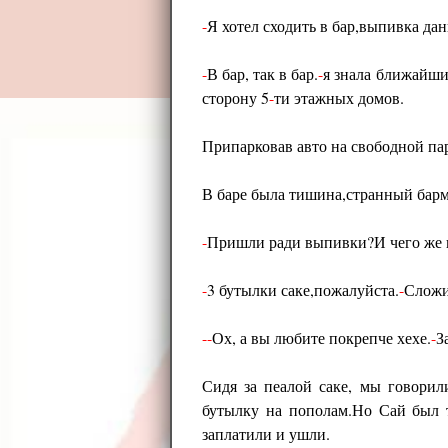
-
Я хотел сходить в бар,выпивка дан
-
В бар, так в бар.
-
я знала ближайший
сторону 5
-
ти этажных домов.
Припарковав авто на свободной па
В баре была тишина,странный барм
-
Пришли ради выпивки?И чего же 
-
3 бутылки саке,пожалуйста.
-
Сложи
-
-
Ох, а вы любите покрепче хехе.
-
З
Сидя за пеалой саке, мы говори
бутылку на пополам.Но Сай был т
заплатили и ушли.