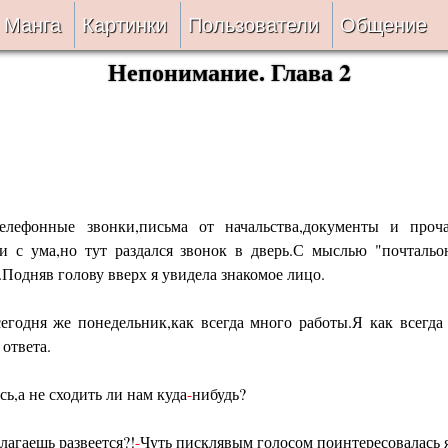
Манга
Картинки
Пользователи
Общение
Непонимание. Глава 2
Авторы
Блог
ки
Все
Лента 
ать
Беты
елефонные звонки,письма от начальства,документы и проч
ии
VIP
и с ума,но тут раздался звонок в дверь.С мыслью "почтальо
.Подняв голову вверх я увидела знакомое лицо.
верке
Онлайн
сегодня же понедельник,как всегда много работы.Я как всегда
ить
За 24 часа
ответа.
сь,а не сходить ли нам куда
-
нибудь?
лагаешь развеется?!
-
Чуть писклявым голосом поинтересовалась я