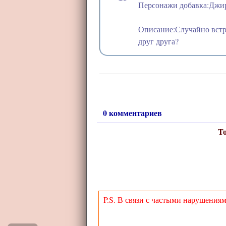
Персонажи добавка:Джи
Описание:Случайно встр
друг друга?
0 комментариев
То
P.S. В связи с частыми нарушениям