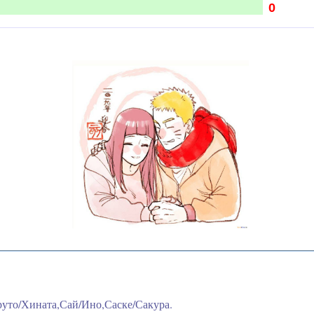
0
уто/Хината,Сай/Ино,Саске/Сакура.