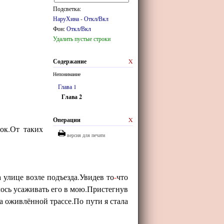
Подсветка:
НаруХина
-
Откл/Вкл
Фон:
Откл/Вкл
Удалить пустые строки
Содержание
X
Непонимание
Глава 1
Глава 2
Операции
X
ок.От таких
версия для печати
 улице возле подъезда.Увидев то
-
что
ось усаживать его в мою.Пристегнув
на оживлённой трассе.По пути я стала