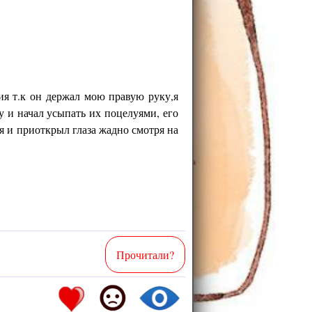
ия т.к он держал мою правую руку,я
у и начал усыпать их поцелуями, его
я и приоткрыл глаза жадно смотря на
Прочитали?