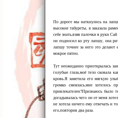
По дороге мы наткнулись на лапш
высокие табуреты, я заказала рам
себе знать,взяв палочки в руки Сай
он подносил ко рту лапшу, она ри
лапшу точнее за него это делают
мокрое пятно.
Тут неожиданно приоткрылась зана
голубые глаза,моё тело сковала ка
кровь.Я заметила его мягкую улы
громко смеялась,мне хотелось п
привлекателен?Признаюсь было тя
догадывалась чего он от меня хоте
не хотела ничего ему отвечать и т
его,повторив два раза.