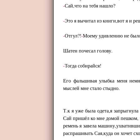
-
Сай,что на тебя нашло?
-
Это я вычитал из книги,вот я и ре
-
Отгул?!
-
Моему удивлению не было
Шатен почесал голову.
-
Тогда собирайся!
Его фальшивая улыбка меня немн
мыслей мне стало стыдно.
Т.к я уже была одета,я запрыгнула
Сай пришёл ко мне домой пешком, 
ремень я завела машину,ухватившис
распрашивать Сая,куда он хочет схо