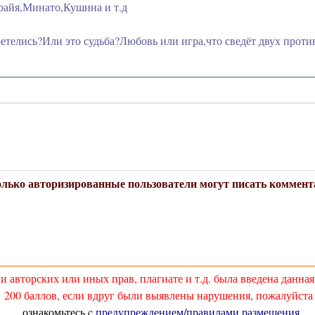
райя,Минато,Кушина и т.д
етелись?Или это судьба?Любовь или игра,что сведёт двух про
лько авторизированные пользователи могут писать коммент
и авторских или иных прав, плагиате и т.д. была введена данна
200 баллов, если вдруг были выявлены нарушения, пожалуйста 
ознакомьтесь c
предупреждением/правилами размещения