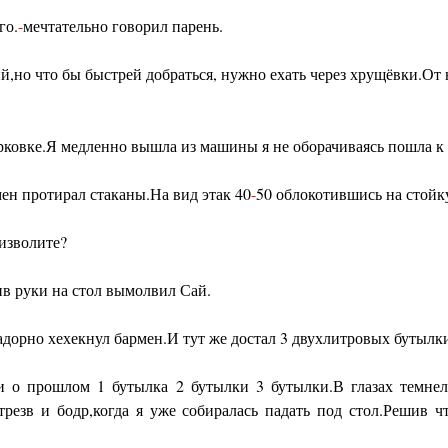
го.
-
мечтательно говорил парень.
,но что бы быстрей добраться, нужно ехать через хрущёвки.От н
рковке.Я медленно вышла из машины я не оборачиваясь пошла к 
ен протирал стаканы.На вид этак 40
-
50 облокотившись на стойк
изволите?
в руки на стол вымолвил Сай.
адорно хехекнул бармен.И тут же достал 3 двухлитровых бутылки
ли о прошлом 1 бутылка 2 бутылки 3 бутылки.В глазах темн
резв и бодр,когда я уже собиралась падать под стол.Решив ч