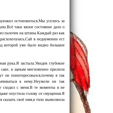
дложил остоновиться.Мы уселись за
цию.Всё таки вялое состояние дало о
 из палочек на штаны.Каждый раз как
расхохоталась,Сай в недоумении ест
од которой уже было видно большое
ная рука.Я застыла.Увидев глубокие
а саке, к щекам мнгновенно прилила
т он поинтересовался,почему я так
ачиваться к нему.Неужели он так
е сходил с меня.В те моменты я не
я даже опустила голову от смущения.Я
я сказать своё имя,я тихо вымолвила