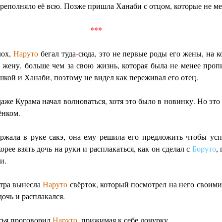
переполняло её всю. Позже пришла Ханаби с отцом, которые не
***
лох,
Наруто
бегал туда
-
сюда, это не первые роды его жены, на 
ю жену, больше чем за свою жизнь, которая была не менее проп
шкой и Ханаби, поэтому не видел как переживал его отец.
аже Курама начал волноваться, хотя это было в новинку. Но эт
ёнком.
ржала в руке сакэ, она ему решила его предложить чтобы ус
орее взять дочь на руки и расплакаться, как он сделал с
Боруто
,
и.
стра вынесла
Наруто
свёрток, который посмотрел на него своими
очь и расплакался.
стья проговорил
Наруто
, прижимая к себе дочурку.