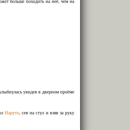
ожет больше походить на неё, чем на
 улыбнулась увидев в дверном проёме
чил
Наруто
, сев на стул и взяв за руку