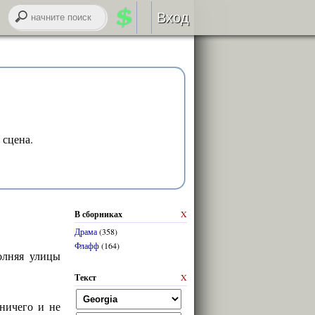
Вход
Авторизация
RSS
 сцена.
войти через
ВК
онтакте
В сборниках
X
регистрация
Драма
(358)
Флафф
(164)
олняя улицы
забыли логин или пароль?
Текст
X
ничего и не