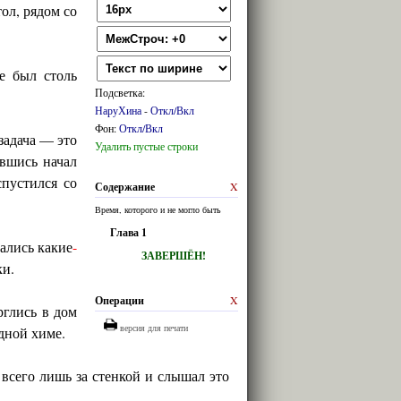
ол, рядом со
е был столь
Подсветка:
НаруХина
-
Откл/Вкл
Фон:
Откл/Вкл
задача — это
Удалить пустые строки
авшись начал
спустился со
Содержание
X
Время, которого и не могло быть
Глава 1
зались какие
-
ЗАВЕРШЁН!
ки.
Операции
X
рглись в дом
версия для печати
дной химе.
всего лишь за стенкой и слышал это