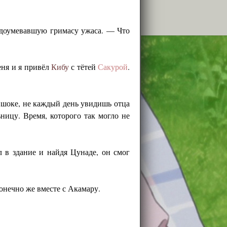
недоумевавшую гримасу ужаса. — Что
еня и я привёл
Кибу
с тётей
Сакурой
.
шоке, не каждый день увидишь отца
ницу. Время, которого так могло не
 в здание и найдя Цунаде, он смог
конечно же вместе с Акамару.