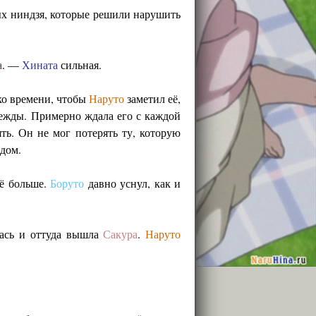
ных ниндзя, которые решили нарушить
а
. —
Хината
сильная.
ько времени, чтобы
Наруто
заметил её,
дежды. Примерно ждала его с каждой
ть. Он не мог потерять ту, которую
одом.
щё больше.
Боруто
давно уснул, как и
лась и оттуда вышла
Сакура
.
Наруто