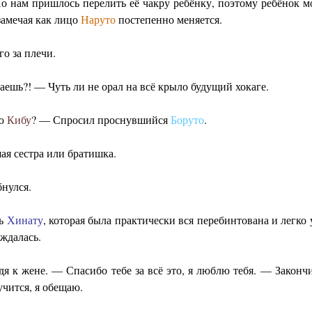
Но нам пришлось перелить её чакру ребёнку, поэтому ребёнок м
 замечая как лицо
Наруто
постепенно меняется.
го за плечи.
маешь?! — Чуть ли не орал на всё крыло будущий хокаге.
дю
Кибу
? — Спросил проснувшийся
Боруто
.
шая сестра или братишка.
нулся.
ть
Хинату
, которая была практически вся перебинтована и легко
ждалась.
я к жене. — Спасибо тебе за всё это, я люблю тебя. — Закон
чится, я обещаю.