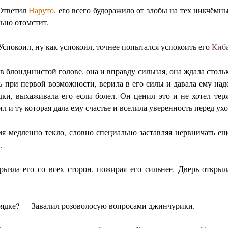
Ответил
Наруто
, его всего будоражило от злобы на тех никчём
льно отомстит.
Успокоил, ну как успокоил, точнее попытался успокоить его
Киб
в блондинистой голове, она и вправду сильная, она ждала стол
ь при первой возможности, верила в его силы и давала ему на
дки, выхаживала его если болел. Он ценил это и не хотел теря
л и ту которая дала ему счастье и вселила уверенность перед ух
я медленно текло, словно специально заставляя нервничать е
.
рызла его со всех сторон, пожирая его сильнее. Дверь откры
орядке? — Завалил розоволосую вопросами джинчурики.