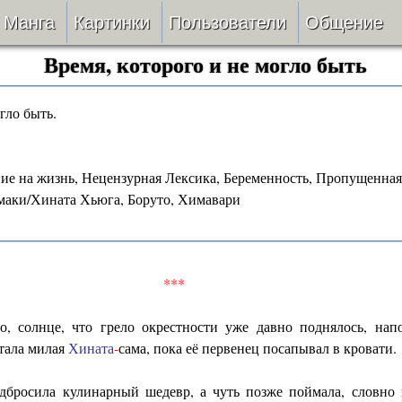
Манга
Картинки
Пользователи
Общение
Время, которого и не могло быть
Авторы
Блог
огло быть.
ки
Все
Лента 
ать
Беты
ие на жизнь, Нецензурная Лексика, Беременность, Пропущенная
маки/Хината Хьюга, Боруто, Химавари
ии
VIP
верке
Онлайн
***
ить
За 24 часа
о, солнце, что грело окрестности уже давно поднялось, нап
тала милая
Хината
-
сама, пока её первенец посапывал в кровати.
бросила кулинарный шедевр, а чуть позже поймала, словно 