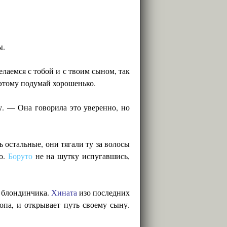
ы.
елаемся с тобой и с твоим сыном, так
оэтому подумай хорошенько.
у. — Она говорила это уверенно, но
ь остальные, они тягали ту за волосы
го.
Боруто
не на шутку испугавшись,
а блондинчика.
Хината
изо последних
опа, и открывает путь своему сыну.