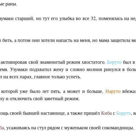
ые раны.
умаки старший, но тут его улыбка во все 32, поменялась на 
бить, а потом они хотели напасть на меня, но мама защитила м
, активировав свой знаменитый режим хвостатого.
Боруто
был в 
емя. Узумаки подхватил жену и словно молния ринулся в боль
 на всех парах, главное только успеть.
которой уже было лет пять, а может и больше,
Наруто
вбежал
ну и отключить свой заветный режим.
ощь своей бывшей наставнице, а также пришёл
Киба
с
Боруто
, 
ба
, усаживаясь на стул рядом с муженьком своей сокомандницы.