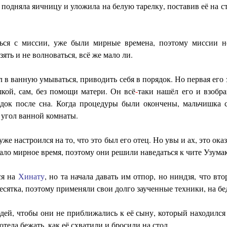
подняла яичницу и уложила на белую тарелку, поставив её на ст
ься с миссии, уже были мирные времена, поэтому миссии н
ять и не волноваться, всё же мало ли.
 в ванную умываться, приводить себя в порядок. Но первая его 
кой, сам, без помощи матери. Он всё
-
таки нашёл его и взобр
ядок после сна. Когда процедуры были окончены, мальчишка 
в угол ванной комнаты.
уже настроился на то, что это был его отец. Но увы и ах, это ока
ало мирное время, поэтому они решили наведаться к чите Узума
ся на
Хинату
, но та начала давать им отпор, но ниндзя, что вто
есятка, поэтому применяли свои долго заученные техники, на бе
дей, чтобы они не приближались к её сыну, который находился 
тела бежать, как её схватили и бросили на стол.