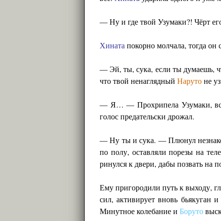
— Ну и где твой Узумаки?! Чёрт ег
Хината
покорно молчала, тогда он с
— Эй, ты, сука, если ты думаешь, ч
что твой ненаглядный
Наруто
не уз
— Я… — Прохрипела Узумаки, в
голос предательски дрожал.
— Ну ты и сука. — Плюнул незнако
по полу, оставляли порезы на те
ринулся к двери, дабы позвать на 
Ему пригородили путь к выходу, гл
сил, активирует вновь бьякуган и
Минутное колебание и
Боруто
выск