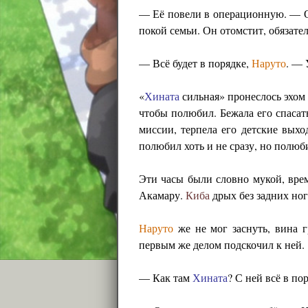
— Её повели в операционную. — 
покой семьи. Он отомстит, обязате
— Всё будет в порядке,
Наруто
. — 
«
Хината
сильная» пронеслось эхом 
чтобы полюбил. Бежала его спасат
миссии, терпела его детские выхо
полюбил хоть и не сразу, но полюби
Эти часы были словно мукой, врем
Акамару.
Киба
дрых без задних ног
Наруто
же не мог заснуть, вина г
первым же делом подскочил к ней.
— Как там
Хината
? С ней всё в п