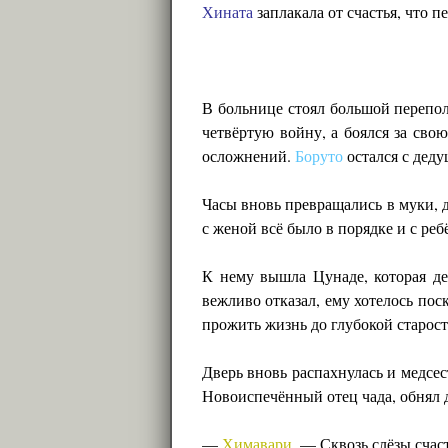
Хината
заплакала от счастья, что 
В больнице стоял большой перепо
четвёртую войну, а боялся за сво
осложнений.
Боруто
остался с деду
Часы вновь превращались в муки, д
с женой всё было в порядке и с реб
К нему вышла Цунаде, которая де
вежливо отказал, ему хотелось поск
прожить жизнь до глубокой старост
Дверь вновь распахнулась и медсе
Новоиспечённый отец чада, обнял д
—
Химавари
. — Сквозь слёзы сча