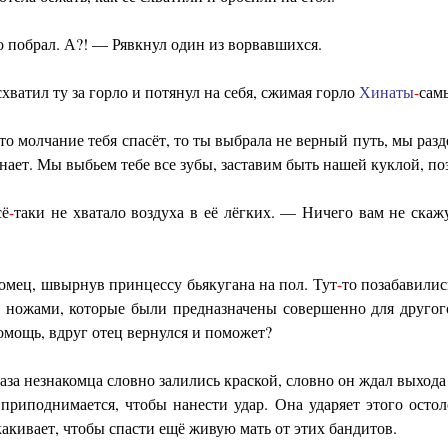
о побрал. А?! — Рявкнул один из ворвавшихся.
хватил ту за горло и потянул на себя, сжимая горло
Хинаты
-
сам
то молчание тебя спасёт, то ты выбрала не верный путь, мы разд
нает. Мы выбьем тебе все зубы, заставим быть нашей куклой, п
сё
-
таки не хватало воздуха в её лёгких. — Ничего вам не скаж
мец, швырнув принцессу бьякугана на пол. Тут
-
то позабавилис
ле ножами, которые были предназначены совершенно для друго
помощь, вдруг отец вернулся и поможет?
аза незнакомца словно залились краской, словно он ждал выход
 приподнимается, чтобы нанести удар. Она ударяет этого остол
акивает, чтобы спасти ещё живую мать от этих бандитов.