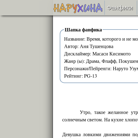
Фанфики
Читать
Шапка фанфика
Название: Время, которого и не м
Сборни
Автор: Аня Тушенцова
Дисклаймер: Масаси Кисимото
Подобр
Жанр (ы): Драма, Флафф, Покушен
Персонажи/Пейренги: Наруто Узу
Реценз
Рейтинг: PG-13
На про
Отправ
Утро, такое желанное утр
солнечным светом. На кухне хлопо
Девушка ловкими движениями под