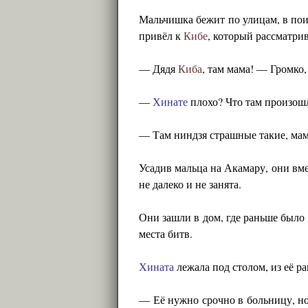
Мальчишка бежит по улицам, в пои
привёл к
Кибе
, который рассматри
— Дядя
Киба
, там мама! — Громко,
—
Хинате
плохо? Что там произош
— Там ниндзя страшные такие, мам
Усадив мальца на Акамару, они вме
не далеко и не занята.
Они зашли в дом, где раньше было 
места битв.
Хината
лежала под столом, из её ра
— Её нужно срочно в больницу, н