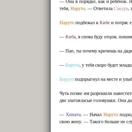
— Она в порядке, как и ребёнок. 
тебя,
Наруто
. — Ответила
Сакура
,
Наруто
подбежал к
Кибе
и потряс е
—
Киба
, я снова буду отцом, пони
— Пап, ты почему кричишь на дя
—
Боруто
, у тебя скоро будет млад
Боруто
подпрыгнул на месте и улыб
Чуть позже им разрешили навести
две златовласые головушки. Она до
—
Хината
. — Начал
Наруто
подход
свою жену. — Такого больше не слу