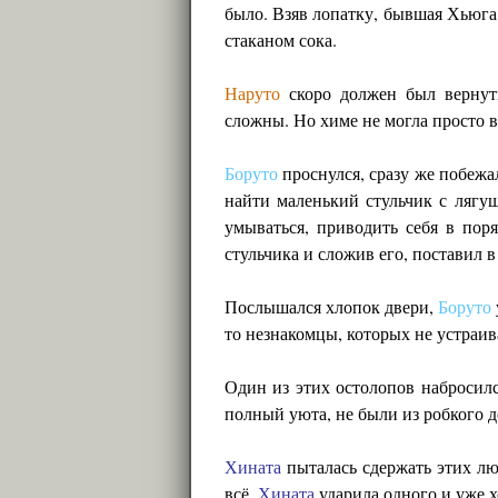
было. Взяв лопатку, бывшая Хьюга 
стаканом сока.
Наруто
скоро должен был вернут
сложны. Но химе не могла просто вз
Боруто
проснулся, сразу же побежал
найти маленький стульчик с лягуш
умываться, приводить себя в пор
стульчика и сложив его, поставил 
Послышался хлопок двери,
Боруто
то незнакомцы, которых не устраив
Один из этих остолопов набросил
полный уюта, не были из робкого д
Хината
пыталась сдержать этих лю
всё.
Хината
ударила одного и уже хо