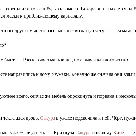
сках отца или кого
-
нибудь знакомого. Вскоре он натыкается на 
вал маски к приближающему карнавалу.
 чтобы друг семьи его расслышал сквозь эту суету. — Там маме 
ло?!
у бьют. — Рассказывал мальчонка, показывая каждого из них.
сте направились к дому Узумаки. Конечно же сначала они взяли
уютнее всего, сейчас же мебель опрокинута и порвана в несколь
н текла алая кровь,
Сакура
в ужасе подскочила к ней. Чёрт, нужн
о мы можем не успеть. — Крикнула
Сакура
стоящему
Кибе
. —
Х