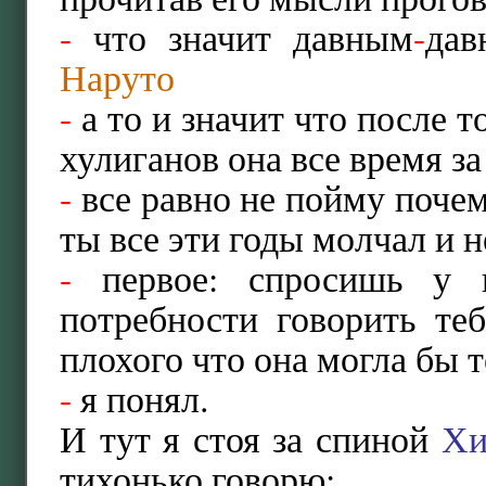
-
что значит давным
-
да
Наруто
-
а то и значит что после то
хулиганов она все время з
-
все равно не пойму почем
ты все эти годы молчал и н
-
первое: спросишь у н
потребности говорить те
плохого что она могла бы т
-
я понял.
И тут я стоя за спиной
Хи
тихонько говорю: