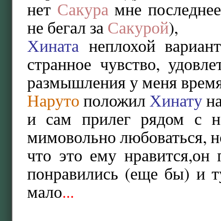
нет
Сакура
мне последнее
не бегал за
Сакурой
),
Хината
неплохой вариант
странное чувство, удовле
размышления у меня время
Наруто
положил
Хинату
на
и сам прилег рядом с н
мимовольно любоваться, но
что это ему нравится,он
понравились (еще бы) и 
мало
...