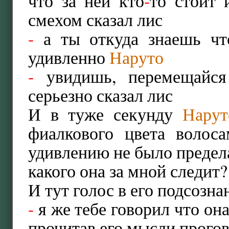
что за ней кто
-
то стоит 
смехом сказал лис
-
а ты откуда знаешь чт
удивленно
Наруто
-
увидишь, перемещайся
серьезно сказал лис
И в туже секунду
Нарут
фиалкового цвета волос
удивлению не было предел
какого она за мной следит
И тут голос в его подсозна
-
я же тебе говорил что он
прочитав его мысли прого