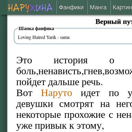
Фанфики
Манга
Картин
Верный пут
Читать
Шапка фанфика
Loving Hatred Yarik - sama
Сборники
Подобрать
Это история о ма
боль,ненависть,гнев,возм
Рецензии
пойдет дальше речь.
На проверке
Вот
Наруто
идет по ул
девушки смотрят на нег
Отправить
некоторые прохожие с нен
уже привык к этому,