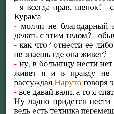
-
я всегда прав, щенок!
-
с
Курама
-
молчи не благодарный 
делать с этим телом?
-
обыч
-
как что? отнести ее либо
не знаешь где она живет?
-
-
ну, в больницу нести нет
живет я и в правду не 
рассуждал
Наруто
говоря э
-
все давай вали, а то я спа
Ну ладно придется нести 
ведь есть техника перемещ