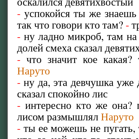
оскалился девятихвостый
-
успокойся ты же знаешь 
так что говори кто там?
-
т
-
ну ладно микроб, там на 
долей смеха сказал девяти
-
что значит кое какая?
Наруто
-
ну да, эта девчушка уже 
сказал спокойно лис
-
интересно кто же она? 
лисом размышлял
Наруто
-
ты ее можешь не пугать, 