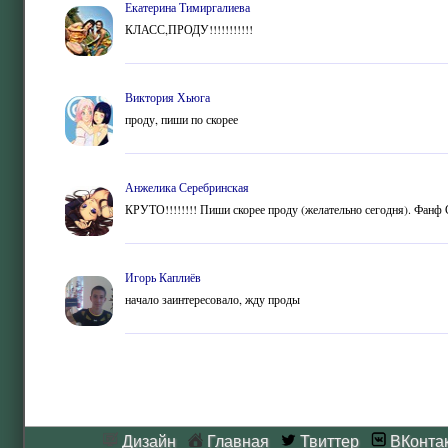
Екатерина Тимиргалиева
КЛАСС,ПРОДУ!!!!!!!!!!!
Виктория Хьюга
проду, пиши по скорее
Анжелика Серебринская
КРУТО!!!!!!!! Пиши скорее проду (желательно сегодня). Фанф 
Игорь Каплиёв
начало заинтересовало, жду проды
Дизайн
Главная
Твиттер
ВКонта