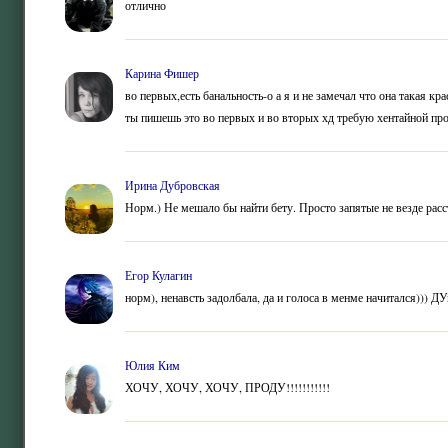
отлично
Карина Фишер
во первых,есть банальность-о а я и не замечал что она такая кр
ты пишешь это во первых и во вторых хд требую хентайной пр
Ирина Дубровская
Норм.) Не мешало бы найти бету. Просто запятые не везде расс
Егор Кулагин
норм), ненавсть задолбала, да и голоса в менме начитался))) Д
Юлия Ким
ХОЧУ, ХОЧУ, ХОЧУ, ПРОДУ!!!!!!!!!!!