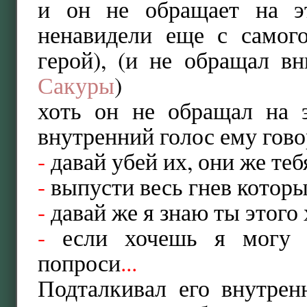
и он не обращает на эт
ненавидели еще с самог
герой), (и не обращал в
Сакуры
)
хоть он не обращал на 
внутренний голос ему гов
-
давай убей их, они же теб
-
выпусти весь гнев которы
-
давай же я знаю ты этого
-
если хочешь я могу в
попроси
...
Подталкивал его внутрен