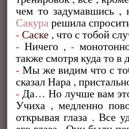
чем то задумавшись , 
Сакура
решила спросить 
-
Саске
, что с тобой сл
-
Ничего ,
-
монотонно
также смотря куда то в д
-
Мы же видим что с тоб
сказал Нара , пристальн
-
Да… Но лучше вам этог
Учиха , медленно пово
открывая глаза . Все у
его глаза . Они были по