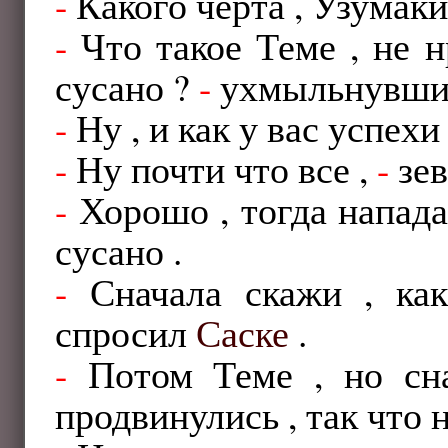
-
Какого черта , Узумаки
-
Что такое Теме , не н
сусано ?
-
ухмыльнувши
-
Ну , и как у вас успехи
-
Ну почти что все ,
-
зев
-
Хорошо , тогда напада
сусано .
-
Сначала скажи , ка
спросил
Саске
.
-
Потом Теме , но сна
продвинулись , так что н