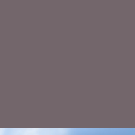
на четверых! Внимание вопр
Чтобы быть сильнее - нужно
Кишимото. Чтобы быть сильн
автора. Нет, я ничего не им
меня Kimiko, что слямзил ее
боеспособную единицу, а че
Ладно, фиг с ним, лет, эдак 
за пару дней! Чувство физик
о чем говорю. Идем дальше. 
начало, с "трудом" подымает
посреди диалога Наруто тел
спросить, раньше так нельзя
техники нужно состояние не 
вагон?! Вот это ляп, так ля