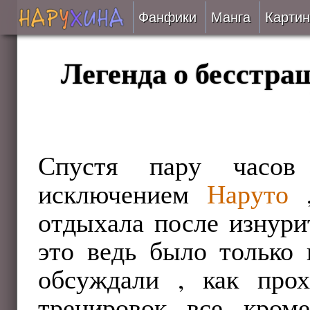
Фанфики
Манга
Картин
Читать
Легенда о бесстра
Сборники
Подобрать
Спустя пару часов
Рецензии
исключением
Наруто
,
На проверке
отдыхала после изнури
Отправить
это ведь было только 
обсуждали , как про
тренировок , все , кром