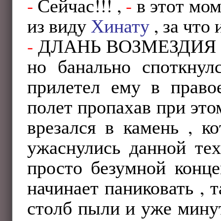
-
Сейчас!!! ,
-
в этот мом
из виду
Хинату
, за что 
-
ДЛАНЬ ВОЗМЕЗДИЯ 
но банально споткнул
прилетел ему в право
полет пропахав при это
врезался в камень , к
ужаснулись данной тех
просто безумной конц
начинает паниковать , т
столб пыли и уже минут