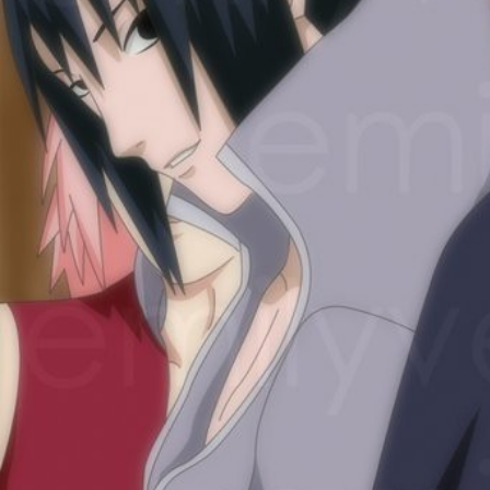
будет с уже использованным
9. Честно, прочитав 16! гла
исправления, я огорчился. О
точки скачут как им вздума
действиями и эмоциями, так
стоят по струнке смирно и с
В итоге, работа меня не впеч
18 июля 2015г. в 00:53