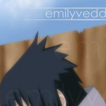
после тяжелого боя, после к
расстояние, которое они до
7. Веселый факт: у Богов ес
взвеселило. Каждый раз чит
представляю следующую карт
говорит участникам ГИ: "За
снаряжении, затариться бан
8. Возвращаемся к этим нес
Наруто, я с трудом вспомина
мне еще надо учить новые с
следующей главе я однознач
элемента и техники на русс