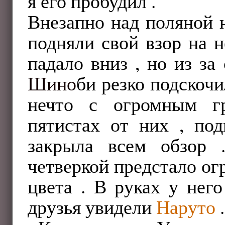
я его пробудил .
Внезапно над поляной н
подняли свой взор на н
падало вниз , но из за
Шино
би резко подскочи
нечто с огромным гр
пятистах от них , под
закрыла всем обзор 
четверкой предстало ог
цвета . В руках у нег
друзья увидели
Наруто
.