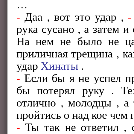
…
-
Даа , вот это удар ,
-
рука сусано , а затем и
На нем не было не ца
приличная трещина , ка
удар
Хинаты
.
-
Если бы я не успел пр
бы потерял руку . Те
отлично , молодцы , а
пройтись о над кое чем 
-
Ты так не ответил , 