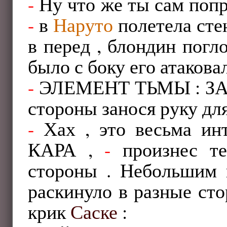
-
Ну что же ты сам по
-
в
Наруто
полетела сте
в перед , блондин погл
было с боку его атаков
-
ЭЛЕМЕНТ ТЬМЫ : ЗА
стороны занося руку дл
-
Хах , это весьма 
КАРА ,
-
произнес т
стороны . Небольшим 
раскинуло в разные ст
крик
Саске
: