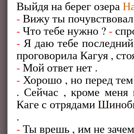
Выйдя на берег озера
Н
-
Вижу ты почувствовал 
-
Что тебе нужно ?
-
спро
-
Я даю тебе последни
проговорила Кагуя , стоя
-
Мой ответ нет .
-
Хорошо , но перед тем 
. Сейчас , кроме меня
Каге с отрядами
Шино
б
.
-
Ты врешь , им не зачем