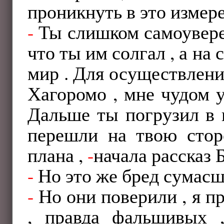
проникнуть в это измере
-
Ты слишком самоуверен
что ты им солгал , а на
мир . Для осуществлени
Хагоромо , мне чудом у
Дальше ты погрузил в 
перешли на твою стор
плана ,
-
начала рассказ 
-
Но это же бред сумасш
-
Но они поверили , я п
, правда фальшивых 