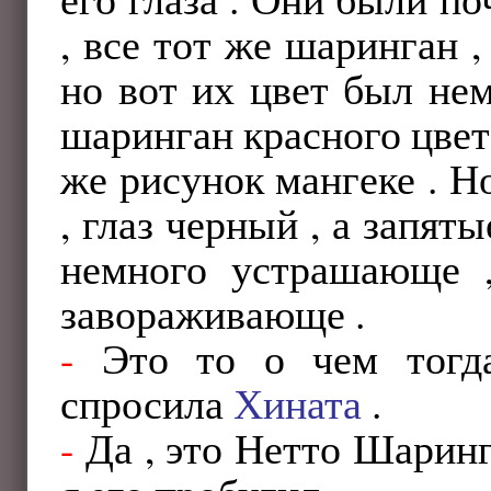
, все тот же шаринган ,
но вот их цвет был не
шаринган красного цвета
же рисунок мангеке . Н
, глаз черный , а запят
немного устрашающе 
завораживающе .
-
Это то о чем тогд
спросила
Хината
.
-
Да , это Нетто Шаринг