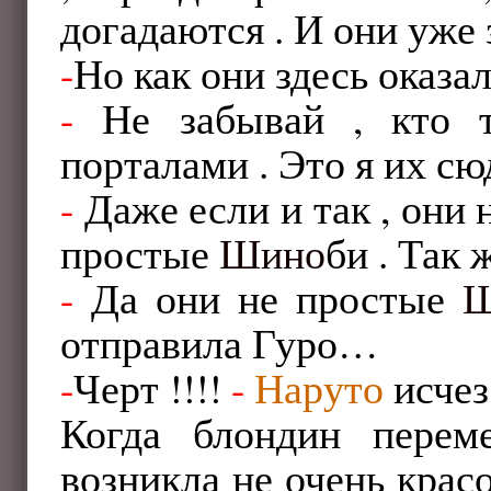
догадаются . И они уже з
-
Но как они здесь оказа
-
Не забывай , кто те
порталами . Это я их сю
-
Даже если и так , они 
простые
Шино
би . Так 
-
Да они не простые
Ш
отправила Гуро…
-
Черт !!!!
-
Наруто
исчез
Когда блондин перем
возникла не очень красо