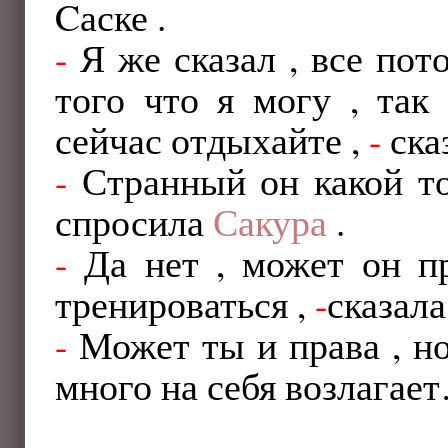
Cаске .
-
Я же сказал , все пот
того что я могу , так
сейчас отдыхайте ,
-
ска
-
Странный он какой то
спросила
Сакура
.
-
Да нет , может он пр
тренироваться ,
-
сказал
-
Может ты и права , но
много на себя возлагае