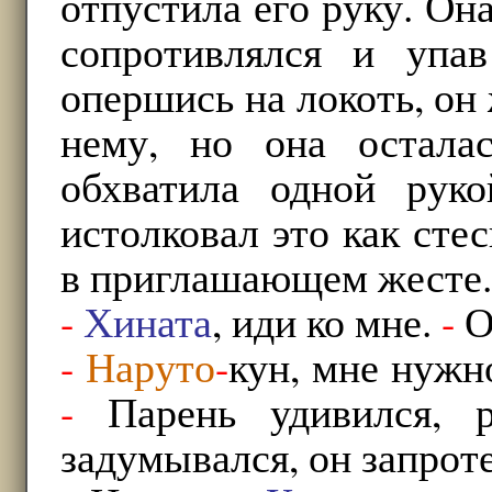
отпустила его руку. Она
сопротивлялся и упав
опершись на локоть, он
нему, но она остала
обхватила одной рук
истолковал это как сте
в приглашающем жесте.
-
Хината
, иди ко мне.
-
О
-
Наруто
-
кун, мне нужн
-
Парень удивился, 
задумывался, он запрот