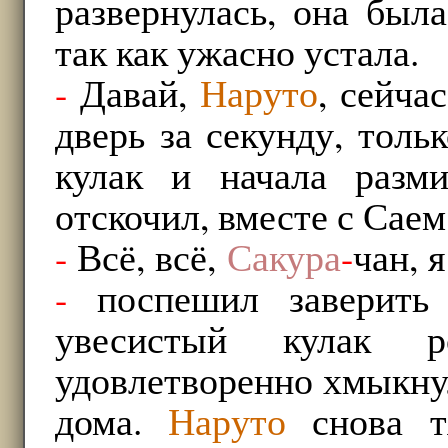
развернулась, она был
так как ужасно устала.
-
Давай,
Наруто
, сейча
дверь за секунду, толь
кулак и начала разм
отскочил, вместе с Саем
-
Всё, всё,
Сакура
-
чан, 
-
поспешил заверить 
увесистый кулак 
удовлетворенно хмыкнул
дома.
Наруто
снова т