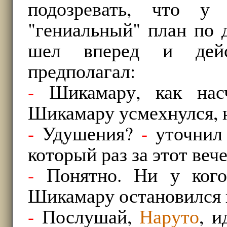
подозревать, что у
"гениальный" план по 
шел вперед и дейс
предполагал:
-
Шикамару, как насч
Шикамару усмехнулся, н
-
Удушения?
-
уточнил
который раз за этот вече
-
Понятно. Ни у кого
Шикамару остановился и
-
Послушай,
Наруто
, и