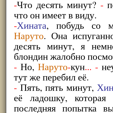
-
Что десять минут?
-
п
что он имеет в виду.
-
Хината
, побудь со м
Наруто
. Она испуганн
десять минут, я нем
блондин жалобно посмот
-
Но,
Наруто
-
кун
...
-
неу
тут же перебил её.
-
Пять, пять минут,
Хин
её ладошку, которая
последняя попытка вы