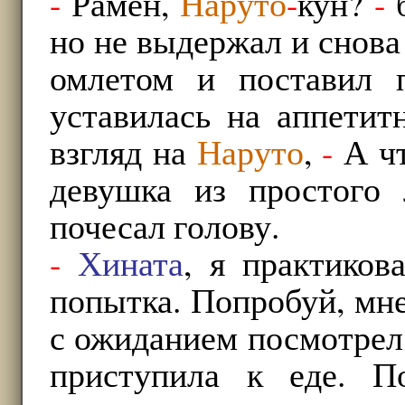
-
Рамен,
Наруто
-
кун?
-
б
но не выдержал и снова
омлетом и поставил 
уставилась на аппетит
взгляд на
Наруто
,
-
А чт
девушка из простого
почесал голову.
-
Хината
, я практиков
попытка. Попробуй, мне
с ожиданием посмотрел
приступила к еде. П