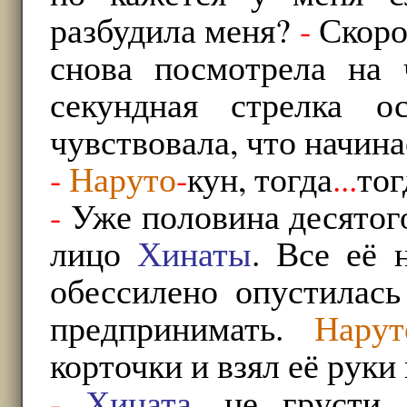
разбудила меня?
-
Скоро
снова посмотрела на 
секундная стрелка о
чувствовала, что начина
-
Наруто
-
кун, тогда
...
тог
-
Уже половина десятог
лицо
Хинаты
. Все её
обессилено опустилась
предпринимать.
Нарут
корточки и взял её руки 
-
Хината
, не грусти,