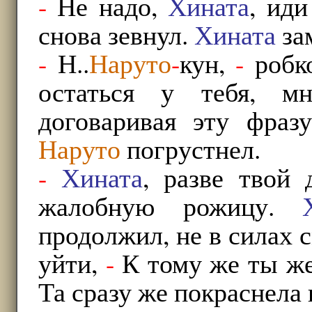
-
Не надо,
Хината
, иди
снова зевнул.
Хината
за
-
Н..
Наруто
-
кун,
-
робко
остаться у тебя, м
договаривая эту фраз
Наруто
погрустнел.
-
Хината
, разве твой
жалобную рожицу.
продолжил, не в силах 
уйти,
-
К тому же ты же
Та сразу же покраснела 