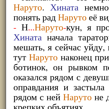
Наруто
.
Хината
немног
понять рад
Наруто
её ви
-
Н
...
Наруто
-
кун, я пр
Хината
начала тарато
мешать, я сейчас уйду,
тут
Наруто
наконец при
ботинок, он рывком п
оказался рядом с девуш
оправдания и застыла 
рядом с ней
Наруто
не 
крепких объятиях.