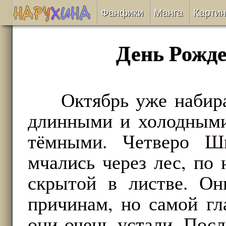
Фанфики
Манга
Картин
Читать
День Рожде
Сборники
Подобрать
Октябрь уже набир
длинными и холодными
Рецензии
тёмными. Четверо
Ш
На проверке
мчались через лес, по
Отправить
скрытой в листве. О
причинам, но самой гл
они очень устали. Посл