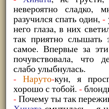
невероятно сладко, 
разучился спать один,
-
него глаза, в них свет
так приятно слышать э
самое. Впервые за эти
почувствовала, что д
слабо улыбнулась.
-
Наруто
-
кун, я прос
хорошо с тобой.
-
блонди
-
Почему ты так пережи
Хината
смутилась,
-
я н