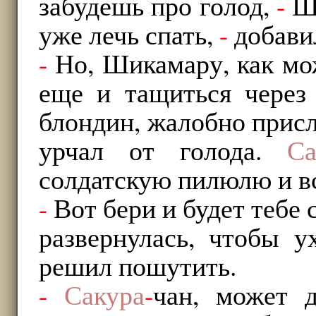
забудешь про голод,
-
Ши
уже лечь спать,
-
добавил
-
Но, Шикамару, как мож
еще и тащиться чере
блондин, жалобно прис
урчал от голода.
Са
солдатскую пилюлю и вс
-
Вот бери и будет тебе 
развернулась, чтобы у
решил пошутить.
-
Сакура
-
чан, может 