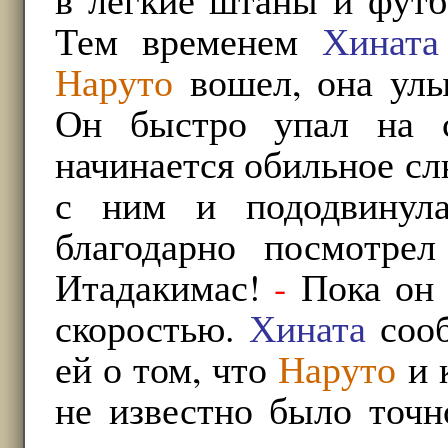
Тем временем
Хината
Наруто
вошел, она улы
Он быстро упал на с
начинается обильное с
с ним и пододвинул
благодарно посмотре
Итадакимас!
-
Пока он 
скоростью.
Хината
сооб
ей о том, что
Наруто
и 
не известно было точн