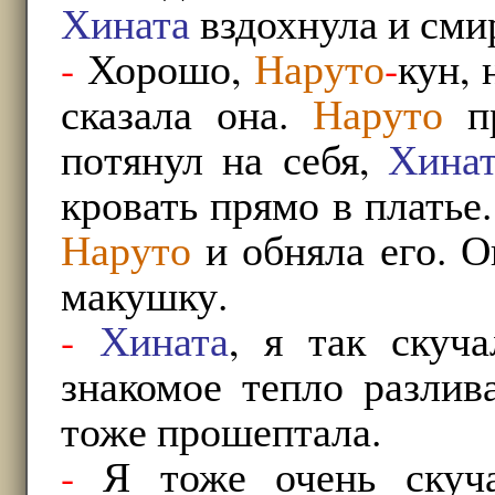
Хината
вздохнула и сми
-
Хорошо,
Наруто
-
кун, 
сказала она.
Наруто
пр
потянул на себя,
Хина
кровать прямо в платье
Наруто
и обняла его. О
макушку.
-
Хината
, я так скуч
знакомое тепло разлив
тоже прошептала.
-
Я тоже очень скуч