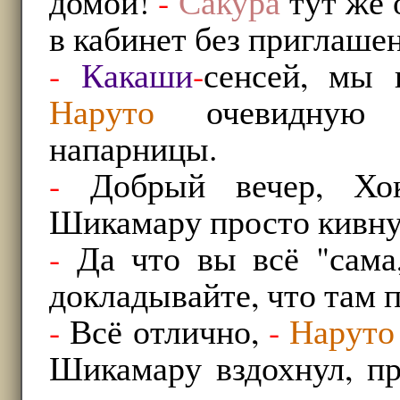
домой!
-
Сакура
тут же 
в кабинет без приглашен
-
Какаши
-
сенсей, мы 
Наруто
очевидную в
напарницы.
-
Добрый вечер, Хок
Шикамару просто кивну
-
Да что вы всё "сама
докладывайте, что там 
-
Всё отлично,
-
Наруто
Шикамару вздохнул, п