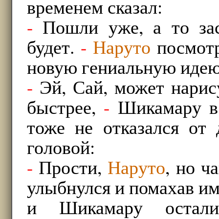
временем сказал:
-
Пошли уже, а то зас
будет.
-
Наруто
посмотр
новую гениальную идею
-
Эй, Сай, может нарис
быстрее,
-
Шикамару в 
тоже не отказался от 
головой:
-
Прости,
Наруто
, но ч
улыбнулся и помахав им
и Шикамару остали