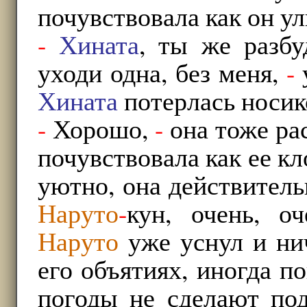
почувствовала как он у
-
Хината
, ты же разбу
уходи одна, без меня,
-
Хината
потерлась носико
-
Хорошо,
-
она тоже ра
почувствовала как ее кл
уютно, она действитель
Наруто
-
кун, очень, о
Наруто
уже уснул и ни
его объятиях, иногда п
погоды не сделают по