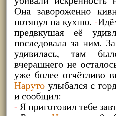
убивали искренность 
Она завороженно ки
потянул на кухню.
-
Идё
предвкушая её удив
последовала за ним. З
удивилась, там был
вчерашнего не осталос
уже более отчётливо в
Наруто
улыбался с гор
и сообщил:
-
Я приготовил тебе зав