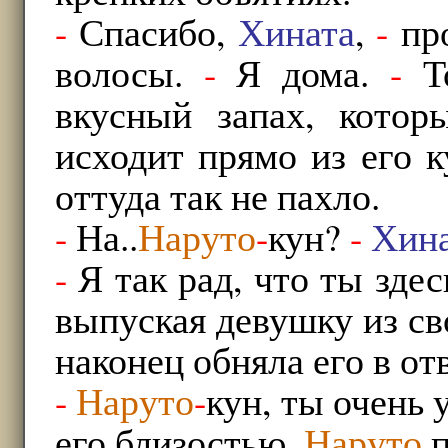
-
Спасибо,
Хината
,
-
про
волосы.
-
Я дома.
-
То
вкусный запах, котор
исходит прямо из его к
оттуда так не пахло.
-
На..
Наруто
-
кун?
-
Хин
-
Я так рад, что ты здес
выпуская девушку из св
наконец обняла его в отв
-
Наруто
-
кун, ты очень 
его близостью.
Наруто
п