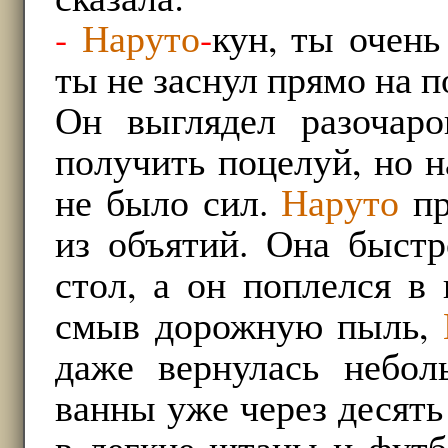
-
Наруто
-
кун, ты очень
ты не заснул прямо на п
Он выглядел разочаро
получить поцелуй, но н
не было сил.
Наруто
пр
из объятий. Она быст
стол, а он поплелся в
смыв дорожную пыль,
даже вернулась небол
ванны уже через десят
в легкие штаны и футб