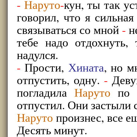
-
Наруто
-
кун, ты так ус
говорил, что я сильная
связываться со мной
-
не
тебе надо отдохнуть,
надулся.
-
Прости,
Хината
, но м
отпустить, одну.
-
Девуш
погладила
Наруто
по щ
отпустил. Они застыли с
Наруто
произнес, все е
Десять минут.