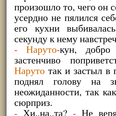
произошло то, чего он с
усердно не пялился себ
его кухни выбивалас
секунду к нему навстр
-
Наруто
-
кун, добро
застенчиво попривет
Наруто
так и застыл в 
поднял голову на 
неожиданности, так ка
сюрприз.
-
Хи..на..та?
-
Не веря