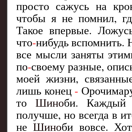
просто сажусь на кро
чтобы я не помнил, гд
Такое впервые. Ложусь
что
-
нибудь вспомнить. Н
все мысли заняты этим
по
-
своему разные, опи
моей жизни, связанны
лишь конец
-
Орочимар
то
Шино
би. Каждый 
получше, но всегда в и
не
Шино
би вовсе. Хо