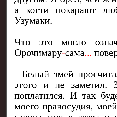
а когти покарают лю
Узумаки.
Что это могло озна
Орочимару
-
сама
...
повер
-
Белый змей просчитал
этого и не заметил. 
поплатился. И так буд
моего правосудия, мое
глянул мне в глаза и 