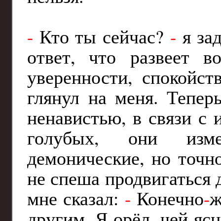
-
Кто ты сейчас?
-
я зад
ответ, что развеет 
уверенности, спокойст
глянул на меня. Тепер
ненавистью, в связи с 
голубых, они изм
демонические, но точн
не спеша продвигаться 
мне сказал:
-
Конечно
-
ж
другим. Я орёл, чей яс