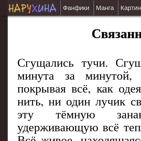
Фанфики
Манга
Картин
Читать
Связанн
Сборники
Подобрать
Сгущались тучи. Сгущ
минута за минутой, з
Рецензии
покрывая всё, как оде
На проверке
нить, ни один лучик св
Отправить
эту тёмную зана
удерживающую всё тепл
Всё живое, находящаяс