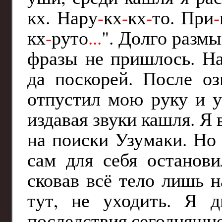
кх. Нару
-
кх
-
кх
-
то. При
-
кх
-
руто
...
". Долго разм
фразы не пришлось. На
да поскорей. После о
отпустил мою руку и у
издавая звуки кашля. Я 
на поиски Узумаки. Но 
сам для себя останови
сковав всё тело лишь н
тут, не уходить. Я д
последствия сегодняшне