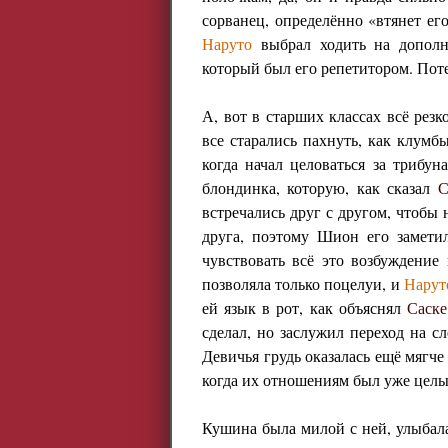
сорванец, определённо «втянет его
Наруто
выбрал ходить на дополни
который был его репетитором. Пот
А, вот в старших классах всё рез
все старались пахнуть, как клумб
когда начал целоваться за триб
блондинка, которую, как сказал
С
встречались друг с другом, чтобы 
друга, поэтому Шион его заметил
чувствовать всё это возбуждение 
позволяла только поцелуи, и
Нарут
ей язык в рот, как объяснял
Саске
сделал, но заслужил переход на с
Девичья грудь оказалась ещё мягче
когда их отношениям был уже целы
Кушина была милой с ней, улыбала