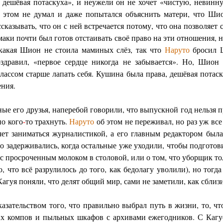
к дешёвая потаскуха», и неужели он не хочет «чистую, невинну
этом не думал и даже попытался объяснить матери, что Шион
сказывать, что он с ней встречается потому, что она позволяет с
умаки почти был готов отстаивать своё право на эти отношения, 
икакая Шион не стоила маминых слёз, так что
Наруто
бросил Ш
здравил, «первое сердце никогда не забывается». Но, Шион
лассом старше лапать себя. Кушина была права, дешёвая потас
ения.
ые его друзья, наперебой говорили, что выпускной год нельзя п
но кого
-
то трахнуть.
Наруто
об этом не переживал, но раз уж все
очет заниматься журналистикой, а его главным редактором была
то задерживались, когда остальные уже уходили, чтобы подготов
с просроченным молоком в столовой, или о том, что уборщик толк
, что всё разрулилось до того, как бедолагу уволили), но тогд
агуя поняли, что делят общий мир, сами не заметили, как сблиз
азательством того, что правильно выбрал путь в жизни, то, ч
их компов и пыльных шкафов с архивами ежегодников. С Кагуе