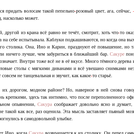
ся придать волосам такой пепельно
-
розовый цвет, ага, сейчас,
, насколько может.
 другой из крана всё равно не течёт, смотрит, хоть что
-
то ока
 на себе испытывала. Каблуки подкашиваются, но когда она выхо
го столика. Она, Ино и Карин, празднуют её повышение, но т
али ничего лучше, чем забуриться в ближайший бар.
Сакуре
пон
 означает. Внутри тоже всё не в её вкусе. Много тёмного дерева 
гловые столы с мягкими диванами и всё увешано снимками н
 совсем не танцевальная и звучит, как какое
-
то старьё.
 в их дорогом, модном районе? Но, наверное в ней снова гов
ь крепкими, здесь так интимно, что после переполненного офи
льном опьянении,
Сакура
соображает довольно ясно и думает, 
не такой как все, раз оценила. Эта мысль заставляет пьяный м
зогнулись в самодовольной улыбке.
ет Ино, когда
Сакура
возвращается к их столику. Он перед сам