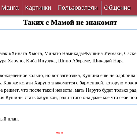
Манга
Картинки
Пользователи
Общение
Таких с Мамой не знакомят
Авторы
Блог
ки
Все
Лента 
умаки/Хината Хьюга, Минато Намикадзе/Кушина Узумаки, Саск
ать
Беты
кура Харуно, Киба Инузука, Шино Абураме, Шикадай Нара
ии
VIP
 вожделенное кольцо, но вот загвоздка, Кушина ещё не одобрила
ть. Как же кстати Харуно знакомится с барменшей, которую можн
верке
Онлайн
а решает, что после такой невесты, мать Наруто будет только рад
ия Кушины стать бабушкой, ради этого она даже кое-что себе по
ить
За 24 часа
ный план.
***