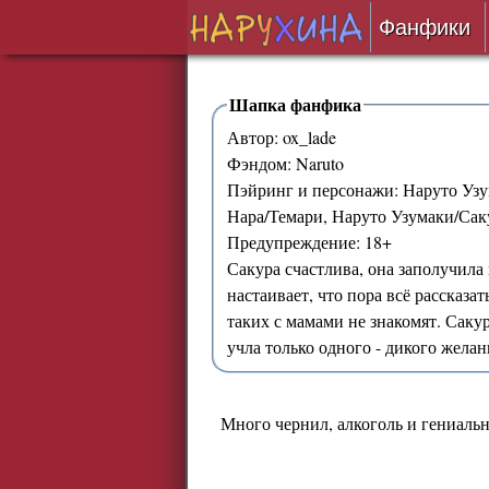
Фанфики
Читать
Шапка фанфика
Автор: ox_lade
Сборни
Фэндом: Naruto
Пэйринг и персонажи: Наруто Уз
Подобр
Нара/Темари, Наруто Узумаки/Са
Предупреждение: 18+
Реценз
Сакура счастлива, она заполучила
настаивает, что пора всё рассказа
На про
таких с мамами не знакомят. Сакур
учла только одного - дикого желан
Отправ
Много чернил, алкоголь и гениаль