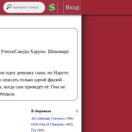
Вход
Авторизация
RSS
е Учиха/Сакура Харуно, Шикамару
 ни одну девушку сына, но Наруто
войти через
ВК
онтакте
о описать только одной фразой -
а, когда сын приведёт её. Она не
регистрация
обещала.
забыли логин или пароль?
В сборниках
X
AU(Alternate Universe)
(390)
OOC(Out of Character)
(492)
Гет
(505)