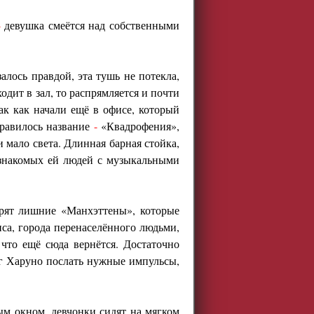
-
девушка смеётся над собственными
залось правдой, эта тушь не потекла,
дит в зал, то распрямляется и почти
ак как начали ещё в офисе, который
равилось название
-
«Квадрофения»,
и мало света. Длинная барная стойка,
езнакомых ей людей с музыкальными
орят лишние «Манхэттены», которые
са, города перенаселённого людьми,
что ещё сюда вернётся. Достаточно
озг Харуно послать нужные импульсы,
ым окном, девчонки сидят на мягком