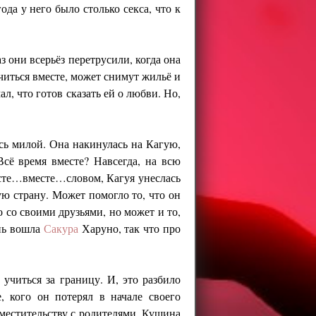
ода у него было столько секса, что к
з они всерьёз перетрусили, когда она
читься вместе, может снимут жильё и
л, что готов сказать ей о любви. Но,
ась милой. Она накинулась на Кагую,
сё время вместе? Навсегда, на всю
месте…вместе…словом, Кагуя унеслась
ую страну. Может помогло то, что он
о со своими друзьями, но может и то,
знь вошла
Сакура
Харуно, так что про
 учиться за границу. И, это разбило
, кого он потерял в начале своего
вместительству с родителями. Кушина