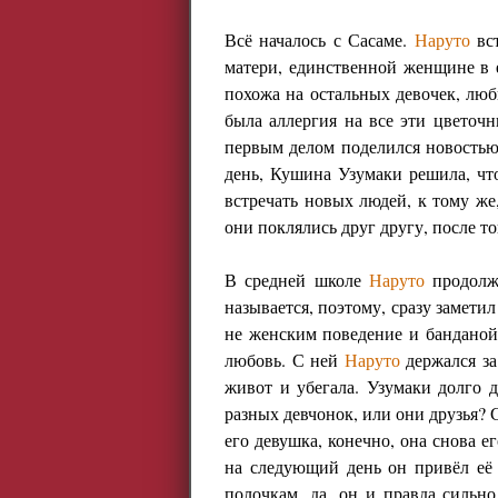
Всё началось с Сасаме.
Наруто
вст
матери, единственной женщине в 
похожа на остальных девочек, люби
была аллергия на все эти цветочн
первым делом поделился новостью
день, Кушина Узумаки решила, чт
встречать новых людей, к тому же
они поклялись друг другу, после то
В средней школе
Наруто
продолжа
называется, поэтому, сразу замет
не женским поведение и банданой,
любовь. С ней
Наруто
держался за 
живот и убегала. Узумаки долго
разных девчонок, или они друзья? С
его девушка, конечно, она снова е
на следующий день он привёл её 
полочкам, да, он и правда сильно