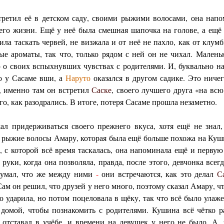
ретил её в детском саду, своими рыжими волосами, она напо
его жизни. Ещё у неё была смешная шапочка на голове, а ещё
ла таскать червей, не визжала и от неё не пахло, как от клум
ые ароматы, так что, только рядом с ней он не чихал. Мален
 о своих вспыхнувших чувствах с родителями. И, буквально 
о у Сасаме вши, а
Наруто
оказался в другом садике. Это ниче
, именно там он встретил
Саске
, своего лучшего друга «на всю
го, как разодрались. В итоге, потеря Сасаме прошла незаметно.
л придерживаться своего прежнего вкуса, хотя ещё не знал,
ил рыжие волосы Амару, которая была ещё больше похожа на Куш
 с которой всё время таскалась, она напоминала ещё и перву
руки, когда она позволяла, правда, после этого, девчонка всегд
 думал, что же между ними
-
они встречаются, как это делал
С
ам он решил, что друзей у него много, поэтому сказал Амару, чт
го ударила, но потом поцеловала в щёку, так что всё было улаж
домой, чтобы познакомить с родителями. Кушина всё чётко р
 отставал в учёбе, и времени на девушек у него не было. А, 