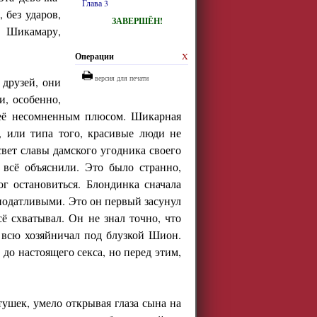
Глава 3
 без ударов,
ЗАВЕРШЁН!
а Шикамару,
Операции
X
версия для печати
 друзей, они
и, особенно,
 её несомненным плюсом. Шикарная
у, или типа того, красивые люди не
свет славы дамского угодника своего
 всё объяснили. Это было странно,
ог остановиться. Блондинка сначала
податливыми. Это он первый засунул
ё схватывал. Он не знал точно, что
о всю хозяйничал под блузкой Шион.
 до настоящего секса, но перед этим,
ушек, умело открывая глаза сына на