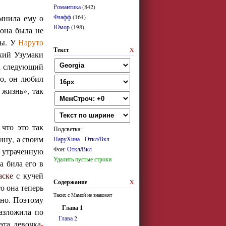
Романтика
(842)
мнила ему о
Флафф
(164)
Юмор
(198)
 она была не
бы. У
Наруто
Текст
X
ький Узумаки
на следующий
го, он любил
 жизнь», так
 что это так
Подсветка:
ину, а своим
НаруХина
-
Откл/Вкл
Фон:
Откл/Вкл
ю утраченную
Удалить пустые строки
а била его в
аске
с кучей
Содержание
X
о она теперь
Таких с Мамой не знакомят
ено. Поэтому
Глава 1
азложила по
Глава 2
эта девочка
-