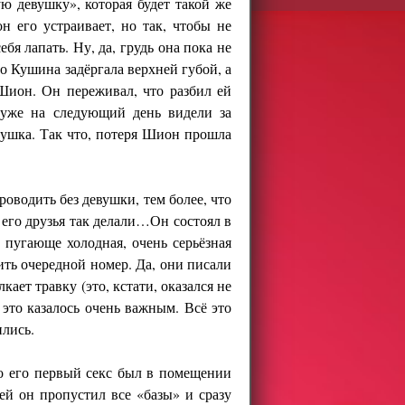
ю девушку», которая будет такой же
 его устраивает, но так, чтобы не
ебя лапать. Ну, да, грудь она пока не
но Кушина задёргала верхней губой, а
ион. Он переживал, что разбил ей
 уже на следующий день видели за
кушка. Так что, потеря Шион прошла
роводить без девушки, тем более, что
 его друзья так делали…Он состоял в
 пугающе холодная, очень серьёзная
ить очередной номер. Да, они писали
ает травку (это, кстати, оказался не
а это казалось очень важным. Всё это
ились.
то его первый секс был в помещении
й он пропустил все «базы» и сразу