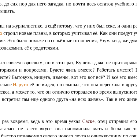
 до сих пор для него загадка, но почти весь остаток учебного г
лышать.
ы на журналистике, а ещё потому, что у них был секс, и один ра
о
строил новые планы, в которых учитывал её. Как они поедут у
ие. Это было похоже на серьёзные отношения, Узумаки даже дума
ознакомить её с родителями.
был совсем взрослым, но в этот раз, Кушина даже не притворял
ориями и вопросами. Будете жить вместе? Работать вместе? В
есте? Бытовуха, нищета, измены, вот это вот всё? И всё это в
Больше
Наруто
её не видел, но слышал, что она переехала в друг
 секса, а может то, что он отлично оторвался во время выпускног
 и встретил там ещё одного друга «на всю жизнь». Так в его жи
 раз вовремя, ведь в это время уехал
Саске
, отец отправил его
азалась не в его вкусе, она напоминала мать и была как те
ь быстро познакомил своего нового друга и однокурсницу по со