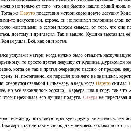
зможно не только от того, что они быстро нашли общий язык, но
 Тогда же
Наруто
представил матери свою новую девушку Конан
акими
-
то искусствами, короче, он не понимал половины слов, кот
пахло животными, в самом плохом смысле, от того, что она п
иться, поэтому и пригласил. Так и вышло, Кушина выставила её у
 Конан ушла. Всё, как он и хотел.
ался услугами матери, когда нужно было отвадить наскучившую 
ерьёзному, то просто прятал девушку от Кушины. Дураком он не 
поздно, когда он так и прятал очередную пассию от предков, де
я хрень. И, постепенно, он перешёл к ничего не значащим, корот
ия, обернулся свадьбой Шикамару, а ведь когда
Наруто
снимал
Т
её, но всё закончилось хорошо). Карьера шла в гору, так что 
б этом переживала его лучшая подруга.
Сакура
не переставая 
коло, всё же рушить такую крепкую дружбу не хотелось, тем бо
Шикамару стал не таким свободным лентяем, как был до этого, 