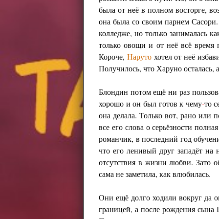
была от неё в полном восторге, во
она была со своим парнем Сасори.
колледже, но только занималась к
только овощи и от неё всё время 
Короче,
Наруто
хотел от неё избав
Получилось, что Харуно осталась, а
Блондин потом ещё ни раз пользов
хорошо и он был готов к чему
-
то с
она делала. Только вот, рано или 
все его слова о серьёзности полна
романчик, в последний год обучен
что его ленивый друг западёт на н
отсутствия в жизни любви. Зато о
сама не заметила, как влюбилась.
Они ещё долго ходили вокруг да о
границей, а после рождения сына 