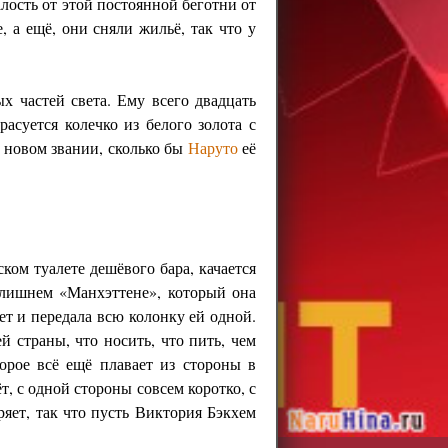
алость от этой постоянной беготни от
, а ещё, они сняли жильё, так что у
х частей света. Ему всего двадцать
асуется колечко из белого золота с
в новом звании, сколько бы
Наруто
её
ком туалете дешёвого бара, качается
в лишнем «Манхэттене», который она
ет и передала всю колонку ей одной.
 страны, что носить, что пить, чем
орое всё ещё плавает из стороны в
ёт, с одной стороны совсем коротко, с
яет, так что пусть Виктория Бэкхем