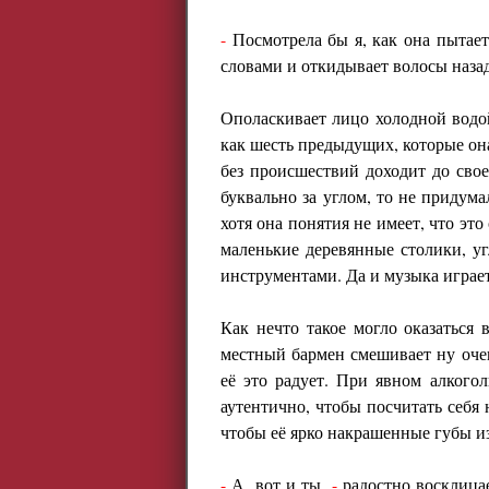
-
Посмотрела бы я, как она пытает
словами и откидывает волосы назад
Ополаскивает лицо холодной водой,
как шесть предыдущих, которые она
без происшествий доходит до свое
буквально за углом, то не придум
хотя она понятия не имеет, что это
маленькие деревянные столики, у
инструментами. Да и музыка играет
Как нечто такое могло оказаться
местный бармен смешивает ну очен
её это радует. При явном алкого
аутентично, чтобы посчитать себя 
чтобы её ярко накрашенные губы и
-
А, вот и ты,
-
радостно восклица