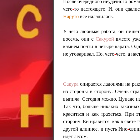
После очередного неудачного роман
чего
-
то настоящего. И, они сдалис
Наруто
всё наладилось.
У него любимая работа, он пишет 
восемь, они с
Сакурой
вместе уже 
камнем почти в четыре карата. Од
не уговаривал. Но, чего
-
чего, а на
Сакура
опирается ладонями на рако
из стороны в сторону. Очень стра
выпила. Сегодня можно, Цунаде на
Так что, больше никаких заказных
краситься и как трахаться. При 
сторону. Ей нравится, как в свете 
другой длиннее, и пусть Ино
-
свин
идёт лесом.