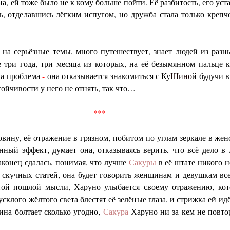
а, ей тоже было не к кому больше пойти. Её разбитость, его уст
ь, отделавшись лёгким испугом, но дружба стала только крепче
на серьёзные темы, много путешествует, знает людей из разны
три года, три месяца из которых, на её безымянном пальце кр
на проблема
-
она отказывается знакомиться с Ку
Шино
й будучи 
стойчивости у него не отнять, так что…
***
вину, её отражение в грязном, побитом по углам зеркале в женс
нный эффект, думает она, отказываясь верить, что всё дело 
конец сдалась, понимая, что лучше
Сакуры
в её штате никого н
 скучных статей, она будет говорить женщинам и девушкам всей
этой пошлой мысли, Харуно улыбается своему отражению, кот
тусклого жёлтого света блестят её зелёные глаза, и стрижка ей ид
ина болтает сколько угодно,
Сакура
Харуно ни за кем не повтор