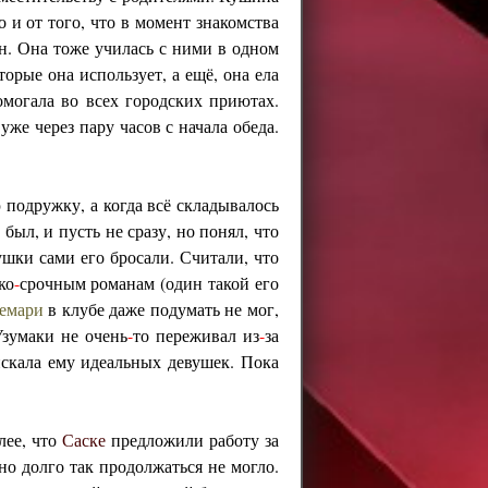
 и от того, что в момент знакомства
. Она тоже училась с ними в одном
орые она использует, а ещё, она ела
омогала во всех городских приютах.
же через пару часов с начала обеда.
подружку, а когда всё складывалось
был, и пусть не сразу, но понял, что
вушки сами его бросали. Считали, что
ко
-
срочным романам (один такой его
емари
в клубе даже подумать не мог,
Узумаки не очень
-
то переживал из
-
за
искала ему идеальных девушек. Пока
лее, что
Саске
предложили работу за
но долго так продолжаться не могло.