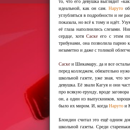
то, что его девушка выглядит «ка
идеальной, как он сам.
Наруто
об 
углубляться в подробности и не рас
показала, но всё к тому и идёт. Уз
её глаза наполнились слезами. Н
сердце, хотя
Саске
его с этим по
трибунами, она позволила парню к
незаметно и даже с толикой облегч
Саске
и Шикамару, да и все остальн
перед колледжем, обязательно нуж
школьной газете, уже зная, что х
девушка. Её звали Кагуя и они час
про всякую ерунду, вроде заговора 
он, а один из выпускников, хорошо
было их миром. И, когда
Наруто
и К
Блондин считал это ещё одним док
школьной газеты. Среди стареньк