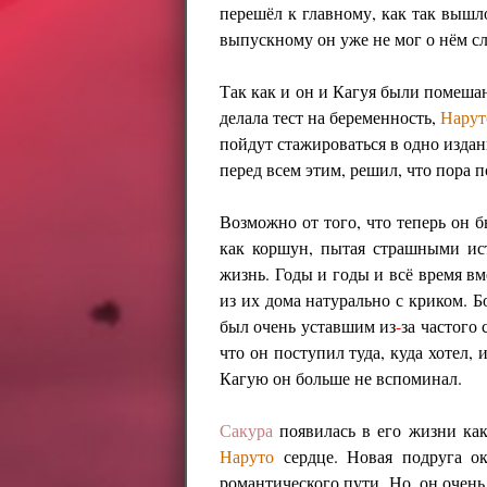
перешёл к главному, как так вышло,
выпускному он уже не мог о нём с
Так как и он и Кагуя были помешан
делала тест на беременность,
Нарут
пойдут стажироваться в одно издан
перед всем этим, решил, что пора п
Возможно от того, что теперь он 
как коршун, пытая страшными ист
жизнь. Годы и годы и всё время вм
из их дома натурально с криком. 
был очень уставшим из
-
за частого
что он поступил туда, куда хотел,
Кагую он больше не вспоминал.
Сакура
появилась в его жизни как
Наруто
сердце. Новая подруга ок
романтического пути. Но, он очен