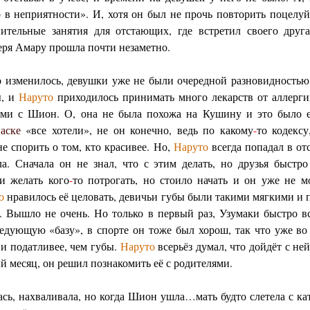
 в неприятности». И, хотя он был не прочь повторить поцелуй,
тельные занятия для отстающих, где встретил своего друг
еря Амару прошла почти незаметно.
ко изменилось, девушки уже не были очередной разновидностью
ы, и
Наруто
приходилось принимать много лекарств от аллерги
унами с Шион. О, она не была похожа на Кушину и это было
аске
«все хотели», не он конечно, ведь по какому
-
то кодекс
не спорить о том, кто красивее. Но,
Наруто
всегда попадал в от
а. Сначала он не знал, что с этим делать, но друзья быстро
и желать кого
-
то потрогать, но стоило начать и он уже не м
о
нравилось её целовать, девичьи губы были такими мягкими и 
. Вышло не очень. Но только в первый раз, Узумаки быстро вс
ледующую «базу», в спорте он тоже был хорош, так что уже в
 и податливее, чем губы.
Наруто
всерьёз думал, что дойдёт с ней
й месяц, он решил познакомить её с родителями.
сь, нахваливала, но когда Шион ушла…мать будто слетела с кат