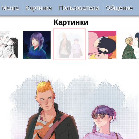
Манга
Картинки
Пользователи
Общение
Картинки
Авторы
Блог
ки
Все
Лента 
ать
Беты
ии
VIP
верке
Онлайн
ить
За 24 часа