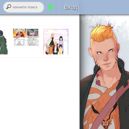
Вход
Авторизация
RSS
войти через
ВК
онтакте
регистрация
забыли логин или пароль?