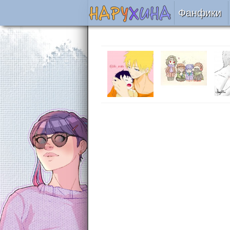
Фанфики
Читать
Сборни
Подобр
Реценз
На про
Отправ