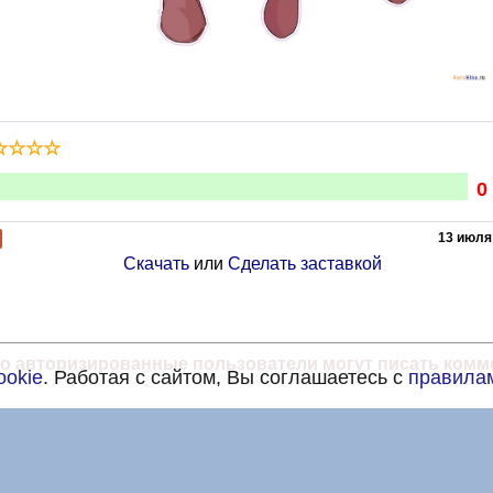
☆
☆
☆
☆
0
13 июля 
Скачать
или
Сделать заставкой
о авторизированные пользователи могут писать комм
ookie
. Работая с сайтом, Вы соглашаетесь с
правилам
Твиттер
ВКонтакте
Почта
Правила и Политика