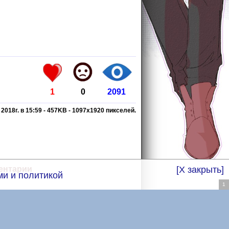
1
0
2091
2018г. в 15:59
-
457KB
-
1097
x
1920
пикселей.
[X закрыть]
ентарии
и и политикой
1
English
БорутоФан.ру