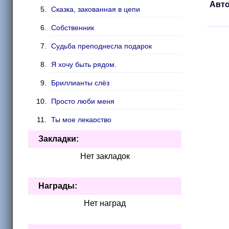
Авто
Сказка, закованная в цепи
Собственник
Судьба преподнесла подарок
Я хочу быть рядом.
Бриллианты слёз
Просто люби меня
Ты мое лекарство
Тайны школы
Закладки:
Нет закладок
Школьные истории
Начало новой жизни
Награды:
Ангелы рока
Нет наград