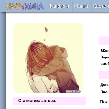
Фанфики
Манга
Картин
Читать
Сборники
Подобрать
ВКон
Рецензии
Нару
соо
На проверке
Отправить
Дата
Пол:
Статистика автора:
Поль