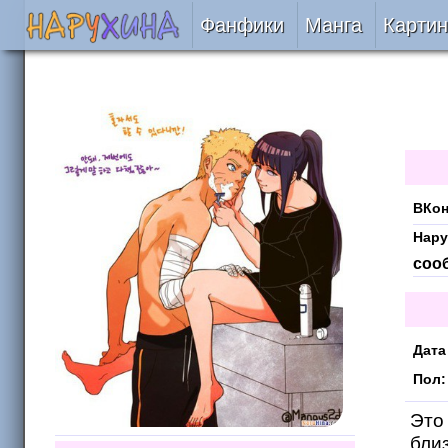
Фанфики
Манга
Картин
Читать
Сборники
Подобрать
ВКон
Рецензии
Нару
соо
На проверке
Отправить
Дата
Пол:
Это
близ