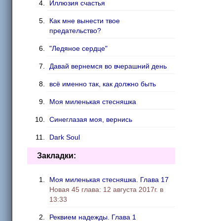
Иллюзия счастья
Как мне вынести твое
предательство?
"Ледяное сердце"
Давай вернемся во вчерашний день
всё именно так, как должно быть
Моя миленькая стесняшка
Синеглазая моя, вернись
Dark Soul
Научи меня любить
Закладки:
Я был глупцом, но это в прошлом.
Моя миленькая стесняшка. Глава 17
Новая 45 глава: 12 августа 2017г. в
Благодарность за спасение
13:33
Верни мне мою душу
Реквием надежды. Глава 1