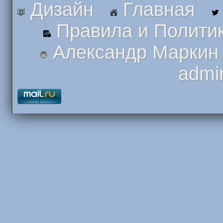
Дизайн
Главная
Правила и Полити
Александр Маркин
admi