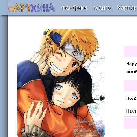
Фанфики
Манга
Картин
Читать
Сборники
Подобрать
Нару
Рецензии
соо
На проверке
Пол:
Отправить
Поль