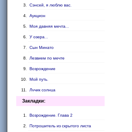
Сэнсей, я люблю вас.
Аукцион
Моя давняя мечта...
У озера...
Сын Минато
Лезвием по мечте
Возрождение
Мой путь.
Лучик солнца
Лисий хвостик
Закладки:
Фиктивный брак
Возрождение. Глава 2
Хроники новой Конохи
Потрошитель из скрытого листа