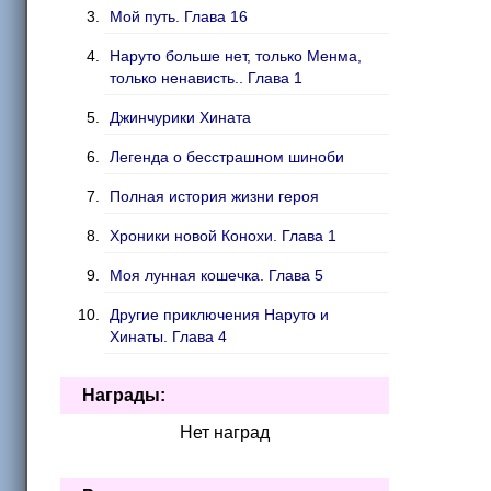
Моя лунная кошечка
Мой путь. Глава 16
Наруто больше нет, только Менма,
только ненависть.. Глава 1
Джинчурики Хината
Легенда о бесстрашном шиноби
Полная история жизни героя
Хроники новой Конохи. Глава 1
Моя лунная кошечка. Глава 5
Другие приключения Наруто и
Хинаты. Глава 4
Сильнейшая пара. Глава 13
Награды:
Легенда о бесстрашном шиноби :
Нет наград
Ярость Бога. Глава 13
Блудный сын Конохи. Глава 12