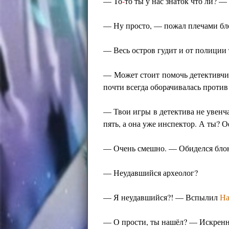
— То
-
то ты у нас знаток что ли? 
— Ну просто, — пожал плечами бло
— Весь остров гудит и от полиции
— Может стоит помочь детективч
почти всегда оборачивалась против
— Твои игры в детектива не увенч
пять, а она уже инспектор. А ты? 
— Очень смешно. — Обиделся бло
— Неудавшийся археолог?
— Я неудавшийся?! — Вспылил
На
— О прости, ты нашёл? — Искренн