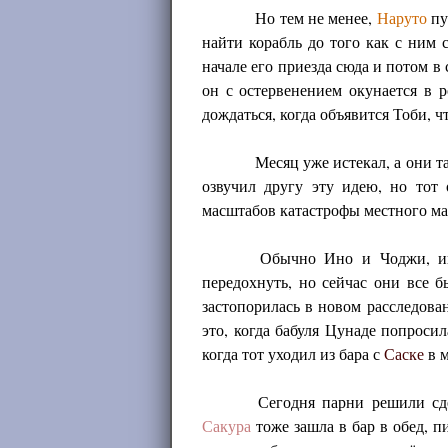
Но тем не менее,
Наруто
пу
найти корабль до того как с ним 
начале его приезда сюда и потом в
он с остервенением окунается в р
дождаться, когда объявится Тоби, ч
Месяц уже истекал, а они т
озвучил другу эту идею, но тот
масштабов катастрофы местного ма
Обычно Ино и Чоджи, ин
передохнуть, но сейчас они все 
застопорилась в новом расследова
это, когда бабуля Цунаде попроси
когда тот уходил из бара с
Саске
в м
Сегодня парни решили сд
Сакура
тоже зашла в бар в обед, 