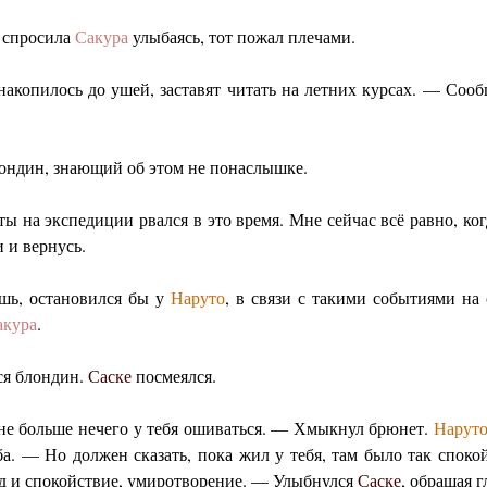
 спросила
Сакура
улыбаясь, тот пожал плечами.
акопилось до ушей, заставят читать на летних курсах. — Соо
ндин, знающий об этом не понаслышке.
ы на экспедиции рвался в это время. Мне сейчас всё равно, ког
 и вернусь.
ешь, остановился бы у
Наруто
, в связи с такими событиями на 
акура
.
ся блондин.
Саске
посмеялся.
 мне больше нечего у тебя ошиваться. — Хмыкнул брюнет.
Нарут
а. — Но должен сказать, пока жил у тебя, там было так споко
 вид и спокойствие, умиротворение. — Улыбнулся
Саске
, обращая г