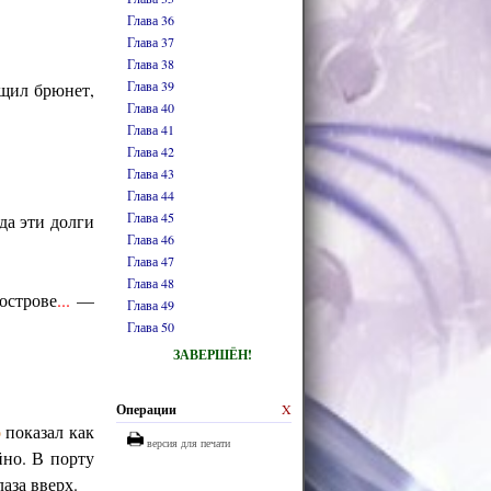
Глава 36
Глава 37
Глава 38
Глава 39
бщил брюнет,
Глава 40
Глава 41
Глава 42
Глава 43
Глава 44
Глава 45
да эти долги
Глава 46
Глава 47
Глава 48
острове
...
—
Глава 49
Глава 50
ЗАВЕРШЁН!
Операции
X
о
показал как
версия для печати
йно. В порту
лаза вверх.