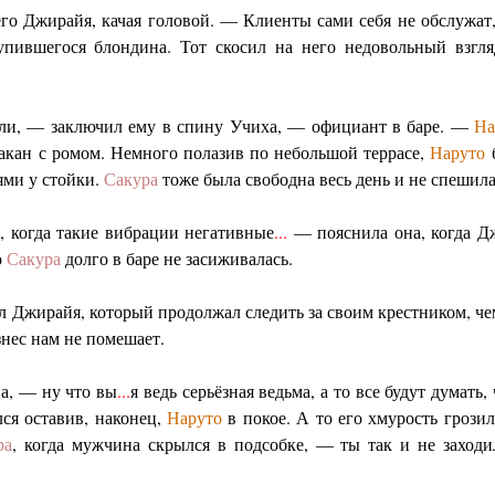
го Джирайя, качая головой. — Клиенты сами себя не обслужат
упившегося блондина. Тот скосил на него недовольный взгляд
шли, — заключил ему в спину Учиха, — официант в баре. —
На
акан с ромом. Немного полазив по небольшой террасе,
Наруто
б
ями у стойки.
Сакура
тоже была свободна весь день и не спешила
, когда такие вибрации негативные
...
— пояснила она, когда Дж
о
Сакура
долго в баре не засиживалась.
Джирайя, который продолжал следить за своим крестником, че
нес нам не помешает.
а, — ну что вы
...
я ведь серьёзная ведьма, а то все будут думать
ся оставив, наконец,
Наруто
в покое. А то его хмурость грози
ра
, когда мужчина скрылся в подсобке, — ты так и не заход