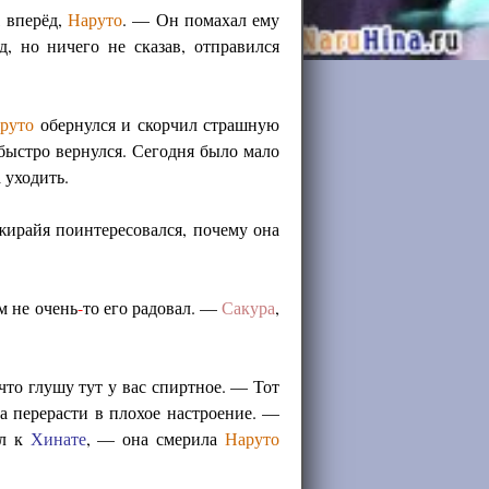
, вперёд,
Наруто
. — Он помахал ему
, но ничего не сказав, отправился
руто
обернулся и скорчил страшную
ыстро вернулся. Сегодня было мало
 уходить.
ирайя поинтересовался, почему она
м не очень
-
то его радовал. —
Сакура
,
, что глушу тут у вас спиртное. — Тот
ла перерасти в плохое настроение. —
ил к
Хинате
, — она смерила
Наруто