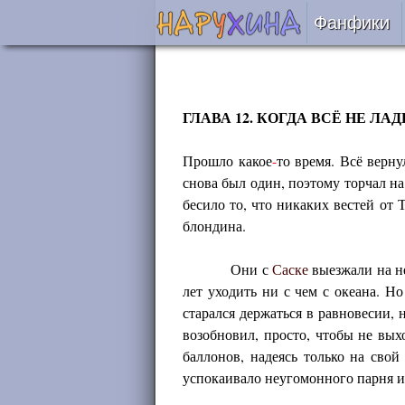
Фанфики
Читать
Сборни
ГЛАВА 12. КОГДА ВСЁ НЕ ЛА
Прошло какое
-
то время. Всё верну
Подобр
снова был один, поэтому торчал на
бесило то, что никаких вестей от 
Реценз
блондина.
На про
Они с
Саске
выезжали на не
лет уходить ни с чем с океана. Н
Отправ
старался держаться в равновесии,
возобновил, просто, чтобы не вых
баллонов, надеясь только на сво
успокаивало неугомонного парня и 