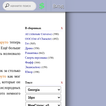
Вход
Авторизация
В сборниках
X
RSS
AU(Alternate Universe)
(390)
OOC(Out of Character)
(492)
аруто
теперь
Гет
(505)
. Ещё больше
Драма
(358)
нь волновало
Романтика
(842)
Смерть персонажа
(158)
войти через
ВК
онтакте
Флафф
(164)
Экшн(action)
(159)
к за столько
Юмор
(198)
регистрация
руто
как мог
, которые он
Текст
X
забыли логин или пароль?
 кислородных
это немного