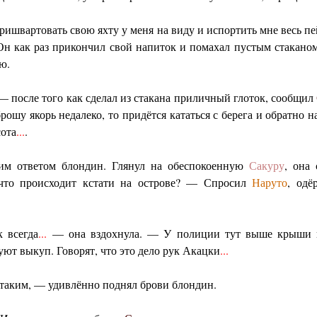
пришвартовать свою яхту у меня на виду и испортить мне весь пе
Он как раз прикончил свой напиток и помахал пустым стакано
ю.
— после того как сделал из стакана приличный глоток, сообщил
рошу якорь недалеко, то придётся кататься с берега и обратно на
сота
...
.
им ответом блондин. Глянул на обеспокоенную
Сакуру
, она
что происходит кстати на острове? — Спросил
Наруто
, одё
к всегда
...
— она вздохнула. — У полиции тут выше крыши п
уют выкуп. Говорят, что это дело рук Акацки
...
 таким, — удивлённо поднял брови блондин.