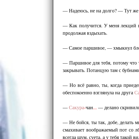
— Надеюсь, не на долго? — Тут же
— Как получится. У меня лекций н
продолжая вздыхать.
— Самое паршивое, — хмыкнул бло
— Паршивое для тебя, потому что т
закрывать. Потанцую там с бубнами
— Но всё равно, ты, когда приед
обеспокоенно взглянула на друга
С
—
Сакура
-
чан
...
— делано скривил
— Не бойся, ты так, добе, делать
смахивает воображаемый пот со лб
всегда шум, суета, а у тебя такой