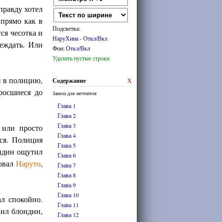
правду хотел
 прямо как в
Подсветка:
ся чесотка и
НаруХина
-
Откл/Вкл
реждать. Или
Фон:
Откл/Вкл
Удалить пустые строки
и в полицию,
Содержание
X
росшиеся до
Заноза для мечтателя
Глава 1
Глава 2
Глава 3
 или просто
Глава 4
ься. Полиция
Глава 5
ондин ощутил
Глава 6
совал
Наруто
,
Глава 7
Глава 8
Глава 9
Глава 10
л спокойно.
Глава 11
вил блондин,
Глава 12