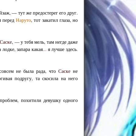
йзаж, — тут же предостерег его друг.
м перед
Наруто
, тот закатил глаза, но
Саске
, — у тебя мель, там негде даже
 лодке, запара какая
...
я лучше здесь.
 совсем не была рада, что
Саске
не
ргивая подругу, та скосила на него
роблем, похитили девушку одного