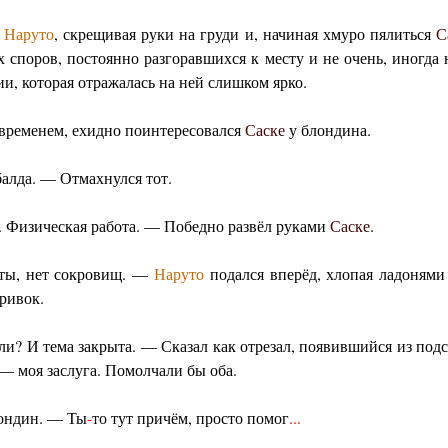
л
Наруто
, скрещивая руки на груди и, начиная хмуро пялиться
С
х споров, постоянно разгоравшихся к месту и не очень, иногда 
и, которая отражалась на ней слишком ярко.
временем, ехидно поинтересовался
Саске
у блондина.
балда. — Отмахнулся тот.
. Физическая работа. — Победно развёл руками
Саске
.
рты, нет сокровищ. —
Наруто
подался вперёд, хлопая ладонями 
гривок.
шли? И тема закрыта. — Сказал как отрезал, появившийся из по
— моя заслуга. Помолчали бы оба.
ондин. — Ты
-
то тут причём, просто помог
...