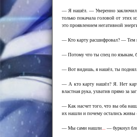
— Я нашёл. — Уверенно заключи
только покачала головой от этих и
это проявлением негативной энерги
— Кто карту расшифровал? — Тем 
— Потому что ты спец по языкам, 
— Вот видишь, я нашёл, ты поднял
— А кто карту нашёл? Я. Нет ка
властная рука, ухватив прямо за за
— Как насчет того, что вы оба на
их нашли и почему остались живы 
— Мы сами нашли
...
— буркнул бл