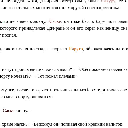
ный не видел. Хотя, Джирайя всегда сам угощал
Сакуру
, её 
чии от остальных многочисленных друзей своего крестника.
к
-
то печально вздохнул
Саске
, он тоже был в баре, потягива
 которого принадлежал Джирайе и он его берёг как зеницу о
 пропал.
л, так он меня послал, — поржал
Наруто
, облокачиваясь на ст
, что тут происходит вы же слышали? — Обеспокоенно пожалов
 порту ночевать? — Тот пожал плечами.
му же, после того, что произошло на моей яхте, я ничего не
лго мне в порту ошиваться.
н.
Саске
кивнул.
 храме науки. — Вздохнул он, попивая свой крепкий напиток.