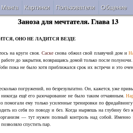
Манга
Картинки
Пользователи
Общение
Заноза для мечтателя. Глава 13
Авторы
Блог
ки
Все
Лента 
ДИТСЯ, ОНО НЕ ЛАДИТСЯ ВЕЗДЕ
лось на круги своя.
Саске
снова обжил свой плавучий дом и
Н
ать
Беты
 работе до закрытия, возвращаясь домой только после полуночи
Тоби пока не было хотя приближался срок их встречи и это оче
ии
VIP
верке
Онлайн
сколько погружений, но безрезультатно. Он, кажется, уже привы
о никогда ещё его разочарование не было таким отчаянным.
На
ить
За 24 часа
 но помогали ему только усиленные тренировки по фридайвингу
одить из себя по поводу и без. Когда ныряешь на глубину без
й организм — тут нужен полный контроль над собой. Именно 
позволяло спустить пар.