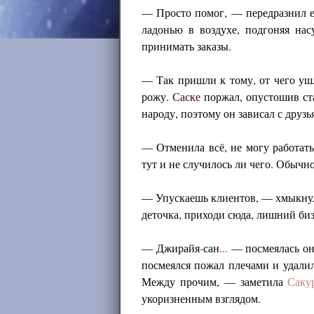
— Просто помог, — передразнил е
ладонью в воздухе, подгоняя нас
принимать заказы.
— Так пришли к тому, от чего у
рожу.
Саске
поржал, опустошив ст
народу, поэтому он зависал с друзь
— Отменила всё, не могу работать
тут и не случилось ли чего. Обычн
— Упускаешь клиентов, — хмыкнул 
деточка, приходи сюда, лишний биз
— Джирайя
-
сан
...
— посмеялась он
посмеялся пожал плечами и удалил
Между прочим, — заметила
Саку
укоризненным взглядом.