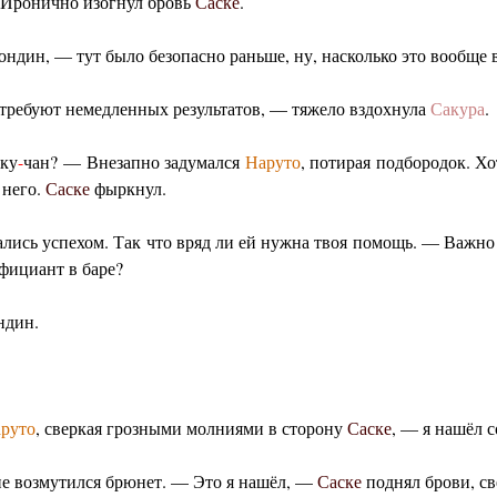
— Иронично изогнул бровь
Саске
.
ндин, — тут было безопасно раньше, ну, насколько это вообще
 требуют немедленных результатов, — тяжело вздохнула
Сакура
.
ику
-
чан? — Внезапно задумался
Наруто
, потирая подбородок. Хо
 него.
Саске
фыркнул.
ались успехом. Так что вряд ли ей нужна твоя помощь. — Важно
Официант в баре?
ндин.
руто
, сверкая грозными молниями в сторону
Саске
, — я нашёл 
е возмутился брюнет. — Это я нашёл, —
Саске
поднял брови, св