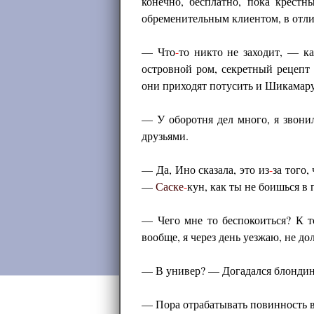
конечно, бесплатно, пока крёст
обременительным клиентом, в отли
— Что
-
то никто не заходит, — ка
островной ром, секретный рецепт
они приходят потусить и Шикамару
— У оборотня дел много, я звони
друзьями.
— Да, Ино сказала, это из
-
за того
—
Саске
-
кун, как ты не боишься в
— Чего мне то беспокоиться? К то
вообще, я через день уезжаю, не до
— В универ? — Догадался блонди
— Пора отрабатывать повинность в