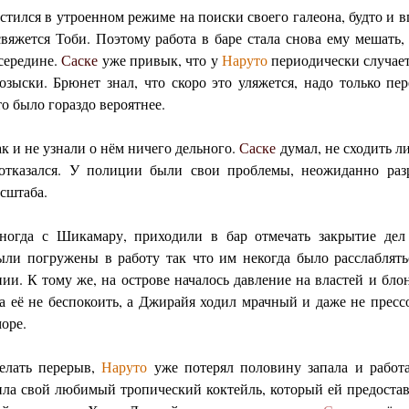
стился в утроенном режиме на поиски своего галеона, будто и в
свяжется Тоби. Поэтому работа в баре стала снова ему мешать,
 середине.
Саске
уже привык, что у
Наруто
периодически случает
озыски. Брюнет знал, что скоро это уляжется, надо только пе
то было гораздо вероятнее.
ак и не узнали о нём ничего дельного.
Саске
думал, не сходить л
 отказался. У полиции были свои проблемы, неожиданно раз
сштаба.
огда с Шикамару, приходили в бар отмечать закрытие дел
были погружены в работу так что им некогда было расслаблят
нии. К тому же, на острове началось давление на властей и бл
ла её не беспокоить, а Джирайя ходил мрачный и даже не прес
оре.
елать перерыв,
Наруто
уже потерял половину запала и работа
пила свой любимый тропический коктейль, который ей предоста