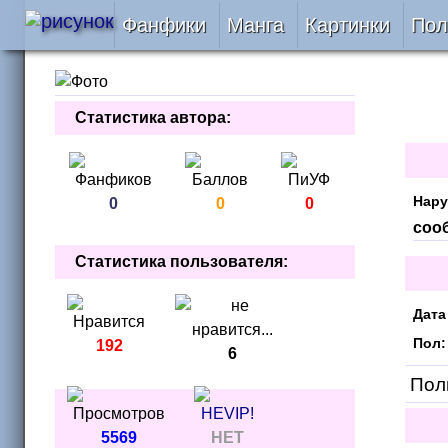
Фанфики
Манга
Картинки
Пол
Читать
Статистика автора:
Сборники
Подобрать
Нару
0
0
0
соо
Рецензии
Статистика пользователя:
На проверке
Дата
Отправить
Пол:
192
6
Поль
5569
НЕТ