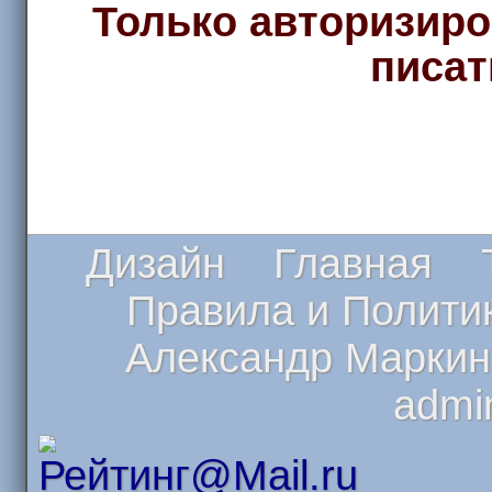
Только авторизиро
писат
Дизайн
Главная
Т
Правила и Полити
Александр Маркин
admi