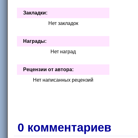
С ней пришла оттепель
Закладки:
Не меняй настоящее
Нет закладок
Ты был ниспослан мне судьбой!
Загадай желание
Награды:
Нет наград
Рецензии от автора:
Нет написанных рецензий
0 комментариев