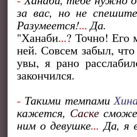
за вас, но не спешит
Разумеется!
...
Да.
"Ханаби
...
? Точно! Его 
ней. Совсем забыл, чт
увы, я рано расслабил
закончился.
-
Такими темпами
Хин
кажется,
Саске
смож
ним о девушке
...
Да, я 