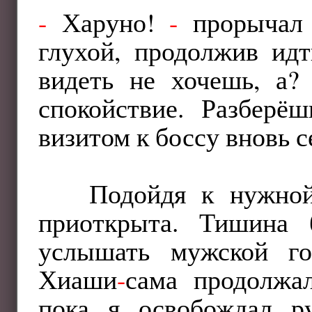
-
Харуно!
-
прорычал я
глухой, продолжив идт
видеть не хочешь, а?
спокойствие. Разберё
визитом к боссу вновь с
Подойдя к нужной
приоткрыта. Тишина 
услышать мужской го
Хиаши
-
сама продолжал
пока я освобождал ру