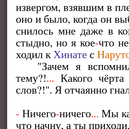
извергом, взявшим в пл
оно и было, когда он вы
снилось мне даже в к
стыдно, но я кое
-
что не
ходил к
Хинате
с
Нарут
"Зачем я вспомни
тему?!
...
Какого чёрта 
слов?!". Я отчаянно гна
-
Ничего
-
ничего
...
Мы как
что начну, а ты приходи