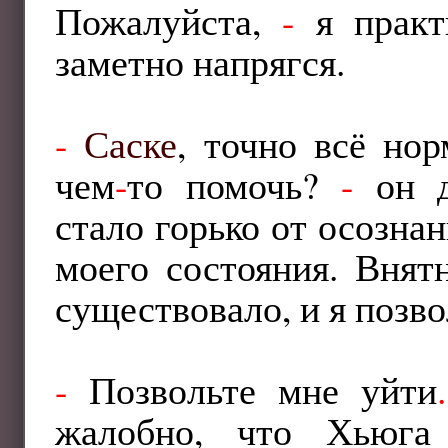
Пожалуйста,
-
я практ
заметно напрягся.
-
Саске
, точно всё но
чем
-
то помочь?
-
он д
стало горько от осозна
моего состояния. Внят
существовало, и я позво
-
Позвольте мне уйти
.
жалобно, что Хьюга 