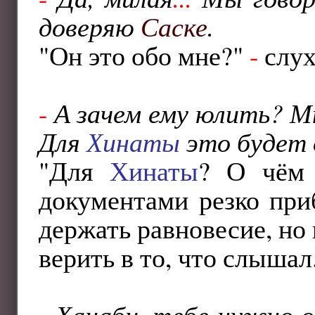
доверяю
Саске
.
"Он это обо мне?"
-
слух
-
А зачем ему юлить? М
Для
Хинаты
это будет
"Для
Хинаты
? О чём
документами резко при
держать равновесие, но 
верить в то, что слышал
-
Ханаби, тебе нужно 