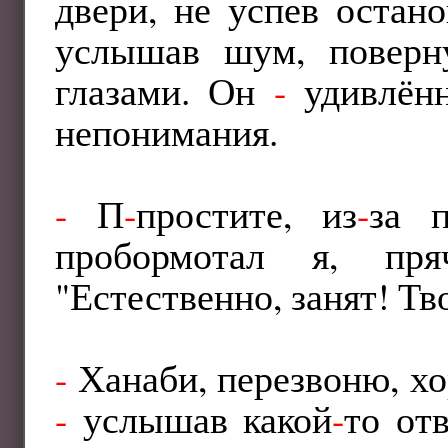
двери, не успев остано
услышав шум, поверн
глазами. Он
-
удивлён
непонимания.
-
П
-
простите, из
-
за 
пробормотал я, пр
"Естественно, занят! Тв
-
Ханаби, перезвоню, хо
-
услышав какой
-
то от