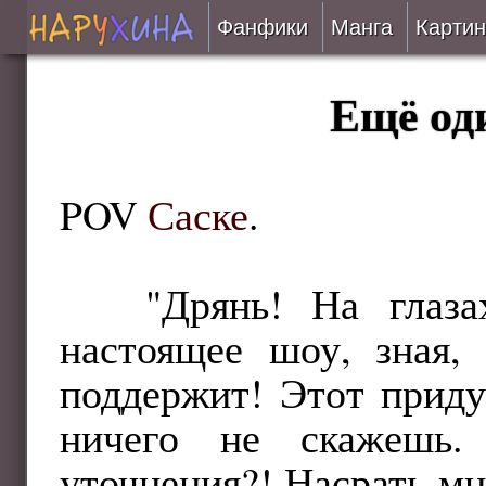
Фанфики
Манга
Картин
Читать
Ещё оди
Сборники
Подобрать
POV
Саске
.
Рецензии
"Дрянь! На гла
На проверке
настоящее шоу, зная, 
Отправить
поддержит! Этот прид
ничего не скажешь.
уточнения?! Насрать мн