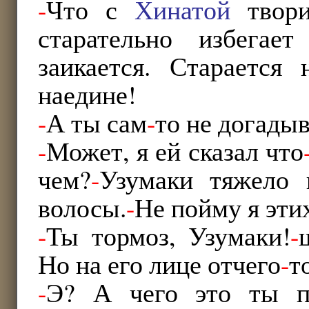
-
Что с
Хинатой
твори
старательно избегае
заикается. Старается
наедине!
-
А ты сам
-
то не догады
-
Может, я ей сказал что
чем?
-
Узумаки тяжело 
волосы.
-
Не пойму я эти
-
Ты тормоз, Узумаки!
-
Но на его лице отчего
-
т
-
Э? А чего это ты п