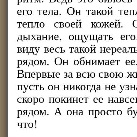
его тела. Он такой те
тепло своей кожей. 
дыхание, ощущать его.
виду весь такой нереа
рядом. Он обнимает ее
Впервые за всю свою жи
пусть он никогда не узн
скоро покинет ее навсе
рядом. А она просто б
что!