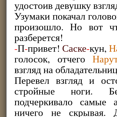
удостоив девушку взгля
Узумаки покачал голово
произошло. Но вот ч
разберется!
-
П
-
привет!
Саске
-
кун,
Н
голосок, отчего
Нару
взгляд на обладательниц
Перевел взгляд и ост
стройные ноги. Б
подчеркивало самые 
ничего не скрывая. 