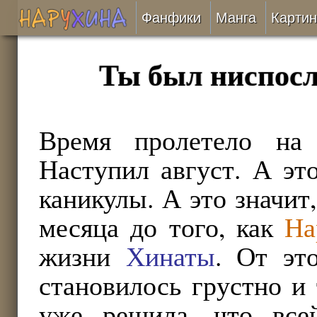
Фанфики
Манга
Картин
Читать
Ты был ниспосла
Сборники
Подобрать
Время пролетело на 
Наступил август. А эт
Рецензии
каникулы. А это значит,
На проверке
месяца до того, как
На
Отправить
жизни
Хинаты
. От эт
становилось грустно и 
уже решила, что все