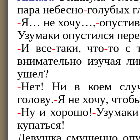
пара небесно
-
голубых гл
-
Я… не хочу…,
-
опустив
Узумаки опустился пере
-
И все
-
таки, что
-
то с 
внимательно изучая ли
ушел?
-
Нет! Ни в коем случ
голову.
-
Я не хочу, чтоб
-
Ну и хорошо!
-
Узумаки
купаться!
Девушка смущенно опус