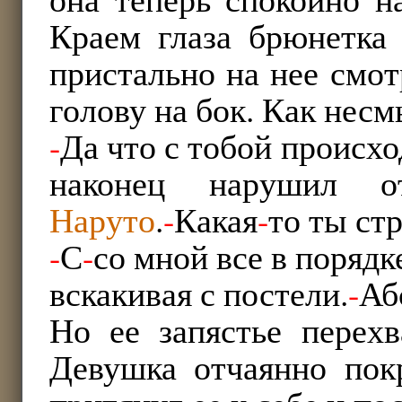
Краем глаза брюнетка 
пристально на нее смот
голову на бок. Как нес
-
Да что с тобой происхо
наконец нарушил о
Наруто
.
-
Какая
-
то ты ст
-
С
-
со мной все в порядк
вскакивая с постели.
-
Аб
Но ее запястье перехв
Девушка отчаянно покр