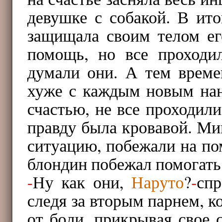
девушке с собакой. В ито
защищала своим телом е
помощь, но все проход
думали они. А тем врем
хуже с каждым новым на
счастью, не все проходил
правду была кровавой. Ми
ситуацию, побежали на п
блондин побежал помогать
-
Ну как они,
Наруто
?
-
сп
следя за вторым парнем, к
от боли, прикрывая свое