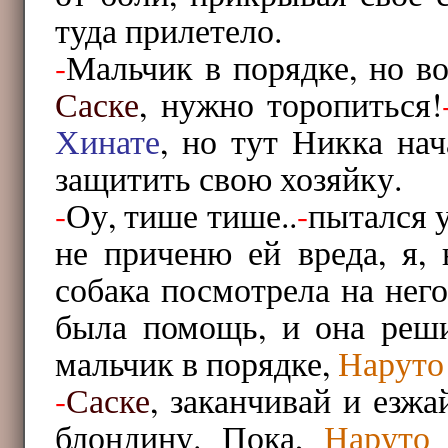
туда прилетело.
-
Мальчик в порядке, но в
Саске
, нужно торопиться!
Хинате
, но тут Никка на
защитить свою хозяйку.
-
Оу, тише тише..
-
пытался 
не приченю ей вреда, я,
собака посмотрела на нег
была помощь, и она реши
мальчик в порядке,
Наруто
-
Саске
, заканчивай и езжа
блондину. Пока,
Наруто
с