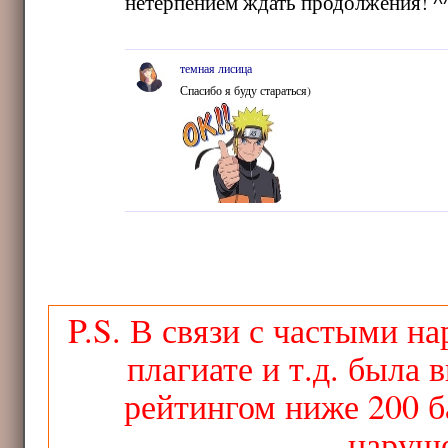
нетерпением ждать продолжения! ^
темная лисица
Спасибо я буду стараться)
P.S. В связи с частыми н
плагиате и т.д. была 
рейтингом ниже 200 б
наруше