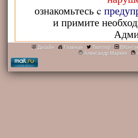
ознакомьтесь c
предуп
и примите необхо
Адми
Дизайн
Главная
Твиттер
ВКонта
Александр Маркин