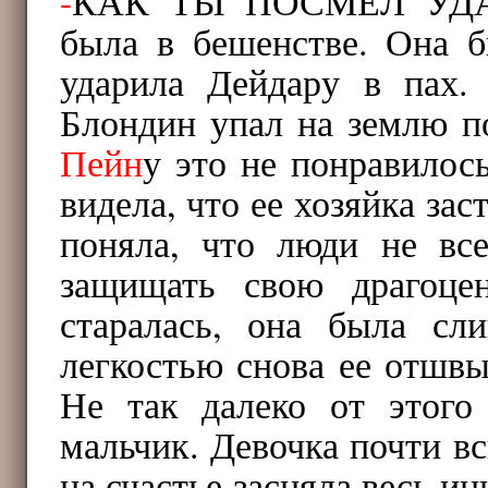
-
КАК ТЫ ПОСМЕЛ УДА
была в бешенстве. Она 
ударила Дейдару в пах.
Блондин упал на землю по
Пейн
у это не понравилос
видела, что ее хозяйка зас
поняла, что люди не в
защищать свою драгоце
старалась, она была с
легкостью снова ее отшв
Не так далеко от этого
мальчик. Девочка почти в
на счастье засняла весь и