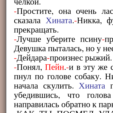
челкой.
-
Простите, она очень ла
сказала
Хината
.
-
Никка, ф
прекращать.
-
Лучше уберите псину
-
п
Девушка пыталась, но у нее
-
Дейдара
-
произнес рыжий.
-
Понял,
Пейн
.
-
и в эту же
пнул по голове собаку. Н
начала скулить.
Хината
п
убедившись, что голов
направилась обратно к пар