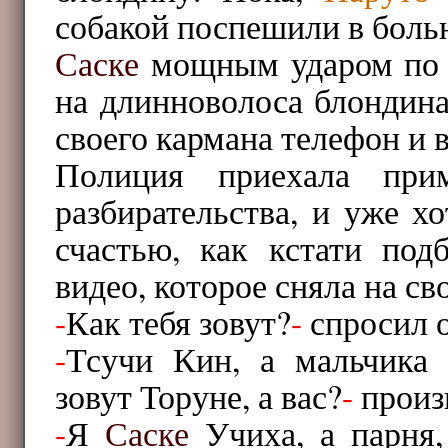
собакой поспешили в боль
Саске
мощным ударом по
на длинноволоса блондина,
своего кармана телефон и 
Полиция приехала при
разбирательства, и уже х
счастью, как кстати под
видео, которое сняла на св
-
Как тебя зовут?
-
спросил о
-
Тсучи Кин, а мальчика
зовут Торуне, а вас?
-
произ
-
Я
Саске
Учиха, а парня,