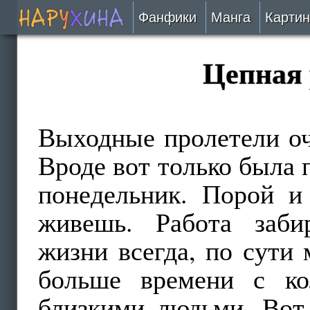
Фанфики
Манга
Картин
Читать
Цепная 
Сборники
Подобрать
Выходные пролетели оче
Вроде вот только была 
Рецензии
понедельник. Порой и
На проверке
живешь. Работа заби
Отправить
жизни всегда, по сути
больше времени с ко
близкими людьми. Вот