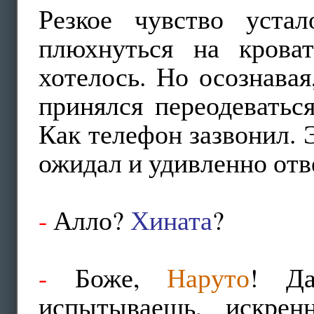
Резкое чувство уста
плюхнуться на крова
хотелось. Но осознавая
принялся переодеватьс
Как телефон зазвонил.
ожидал и удивленно отв
-
Алло?
Хината
?
-
Боже,
Наруто
! Да
испытываешь, искрен