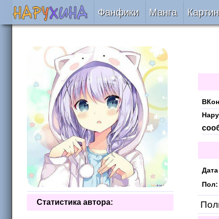
Фанфики
Манга
Картин
Читать
Сборники
Подобрать
ВКон
Рецензии
Нару
соо
На проверке
Отправить
Дата
Пол:
Статистика автора:
Поль