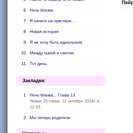
Пейр
Ночь близка...
Я ничего не чувствую...
Новая история
Я не хочу быть идеальным
Между тьмой и светом
Тот день
То,что называют судьбой.
Закладки:
Счастливая «Звезда»
Ночь близка... Глава 13
Переполненные чувствами
Новая 25 глава: 11 октября 2018г. в
Повесть о чёрной волчице
12:03
Мы теперь родители