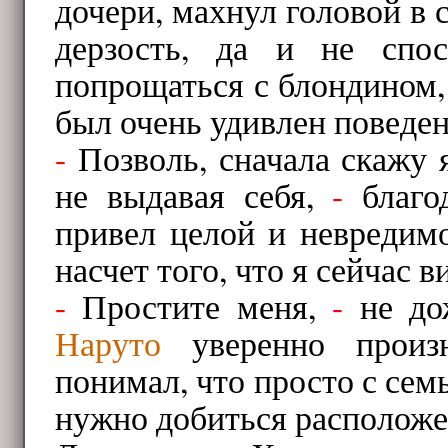
дочери, махнул головой в с
дерзость, да и не спо
попрощаться с блондином, 
был очень удивлен поведен
-
Позволь, сначала скажу 
не выдавая себя,
-
благод
привел целой и невредимо
насчет того, что я сейчас в
-
Простите меня,
-
не до
Наруто
уверенно произ
понимал, что просто с сем
нужно добиться располож