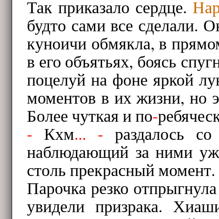
Так приказало сердце.
Нар
будто сами все сделали. О
куноичи обмякла, в прямо
в его объятьях, боясь спу
поцелуй на фоне яркой л
моментов в их жизни, но 
Более чуткая и по
-
ребячес
-
Кхм
...
-
раздалось со
наблюдающий за ними уже
столь прекрасный момент.
Парочка резко отпрыгнула 
увидели призрака. Хиаш