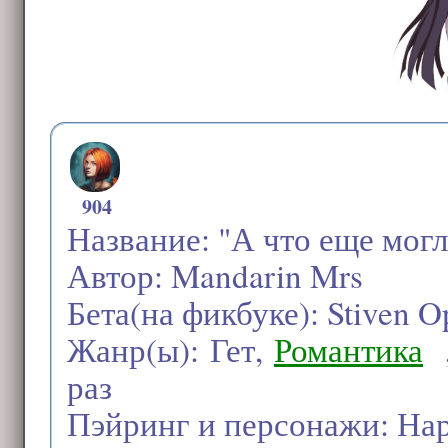
904
Название: "А что еще мог
Автор: Mandarin Mrs
Бета(на фикбуке): Stiven 
Жанр(ы): Гет,
Романтика
,
раз
Пэйринг и персонажи: На