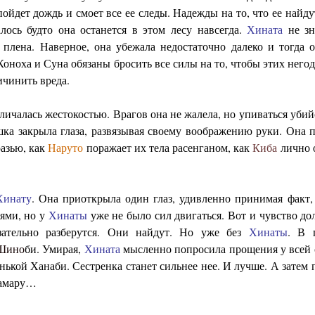
пойдет дождь и смоет все ее следы. Надежды на то, что ее найд
лось будто она останется в этом лесу навсегда.
Хината
не зн
 плена. Наверное, она убежала недостаточно далеко и тогда 
Коноха и Суна обязаны бросить все силы на то, чтобы этих него
ичинить вреда.
личалась жестокостью. Врагов она не жалела, но упиваться уби
ушка закрыла глаза, развязывая своему воображению руки. Она 
разью, как
Наруто
поражает их тела расенганом, как
Киба
лично 
Хинату
. Она приоткрыла один глаз, удивленно принимая факт,
ьями, но у
Хинаты
уже не было сил двигаться. Вот и чувство до
зательно разберутся. Они найдут. Но уже без
Хинаты
. В 
Шино
би. Умирая,
Хината
мысленно попросила прощения у всей 
нькой Ханаби. Сестренка станет сильнее нее. И лучше. А затем 
камару…