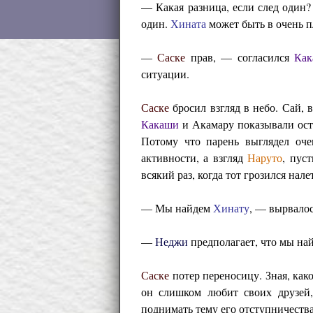
— Какая разница, если след один
один.
Хината
может быть в очень п
—
Саске
прав, — согласился
Ка
ситуации.
Саске
бросил взгляд в небо. Сай, 
Какаши
и Акамару показывали ос
Потому что парень выглядел оче
активности, а взгляд
Наруто
, пус
всякий раз, когда тот грозился нале
— Мы найдем
Хинату
, — вырвало
—
Неджи
предполагает, что мы на
Саске
потер переносицу. Зная, как
он слишком любит своих друзей
поднимать тему его отступничества