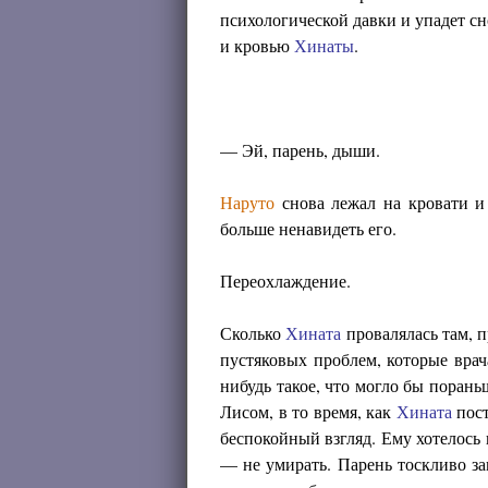
психологической давки и упадет сн
и кровью
Хинаты
.
— Эй, парень, дыши.
Наруто
снова лежал на кровати и
больше ненавидеть его.
Переохлаждение.
Сколько
Хината
провалялась там, 
пустяковых проблем, которые вра
нибудь такое, что могло бы пораньш
Лисом, в то время, как
Хината
пост
беспокойный взгляд. Ему хотелось 
— не умирать. Парень тоскливо за