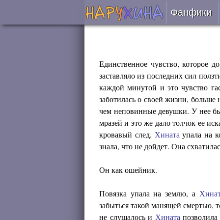
Фанфики
Читать
Сборни
Единственное чувство, которое д
заставляло из последних сил ползт
каждой минутой и это чувство гас
Подобр
заботилась о своей жизни, больше 
чем неповинные девушки. У нее бы
Реценз
мразей и это же дало толчок ее иск
кровавый след.
Хината
упала на к
На про
знала, что не дойдет. Она схватила
Отправ
Он как ошейник.
Повязка упала на землю, а
Хина
забыться такой манящей смертью, т
не слушалось и
Хината
позволила 