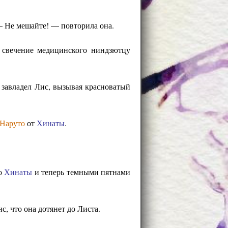
— Не мешайте! — повторила она.
е свечение медицинского ниндзютцу
м завладел Лис, вызывая красноватый
Наруто
от
Хинаты
.
ло
Хинаты
и теперь темными пятнами
с, что она дотянет до Листа.