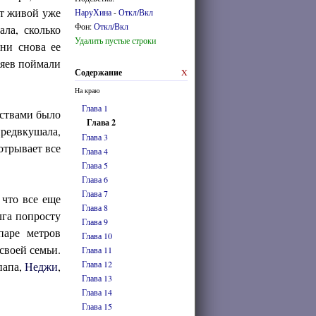
ут живой уже
НаруХина
-
Откл/Вкл
Фон:
Откл/Вкл
ала, сколько
Удалить пустые строки
они снова ее
дяев поймали
Содержание
X
На краю
Глава 1
йствами было
Глава 2
предвкушала,
Глава 3
отрывает все
Глава 4
Глава 5
Глава 6
Глава 7
 что все еще
Глава 8
лга попросту
Глава 9
паре метров
Глава 10
своей семьи.
Глава 11
Глава 12
папа,
Неджи
,
Глава 13
Глава 14
Глава 15