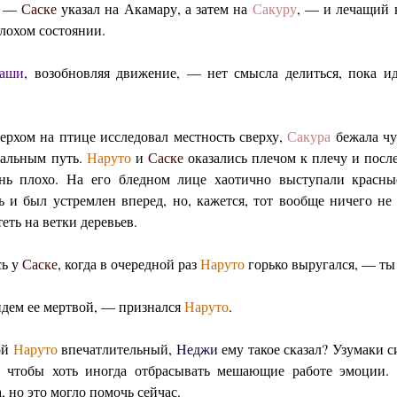
? —
Саске
указал на Акамару, а затем на
Сакуру
, — и лечащий 
лохом состоянии.
каши
, возобновляя движение, — нет смысла делиться, пока ид
верхом на птице исследовал местность сверху,
Сакура
бежала чу
тальным путь.
Наруто
и
Саске
оказались плечом к плечу и после
нь плохо. На его бледном лице хаотично выступали красны
ть и был устремлен вперед, но, кажется, тот вообще ничего н
теть на ветки деревьев.
сь у
Саске
, когда в очередной раз
Наруто
горько выругался, — ты
йдем ее мертвой, — признался
Наруто
.
ой
Наруто
впечатлительный,
Неджи
ему такое сказал? Узумаки 
, чтобы хоть иногда отбрасывать мешающие работе эмоции.
, но это могло помочь сейчас.