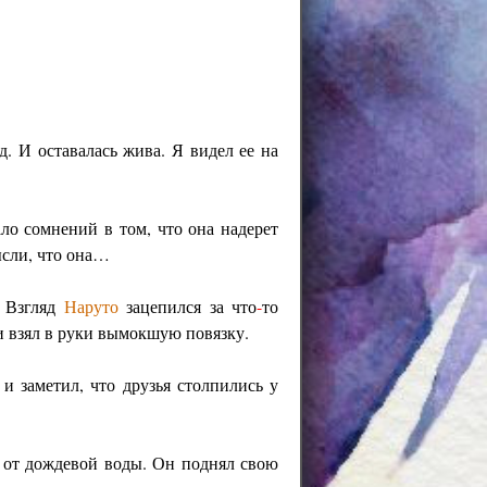
д. И оставалась жива. Я видел ее на
ло сомнений в том, что она надерет
ысли, что она…
. Взгляд
Наруто
зацепился за что
-
то
 и взял в руки вымокшую повязку.
и заметил, что друзья столпились у
о от дождевой воды. Он поднял свою