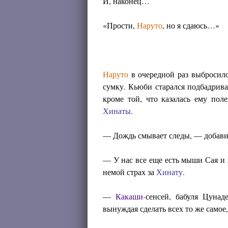
И, наконец…
«Прости,
Наруто
, но я сдаюсь…»
Наруто
в очередной раз выбросило
сумку. Кьюби старался подбадрив
кроме той, что казалась ему пол
Хинаты
.
— Дождь смывает следы, — добави
— У нас все еще есть мыши Сая и
немой страх за
Хинату
.
—
Какаши
-
сенсей, бабуля Цунад
вынуждая сделать всех то же самое,