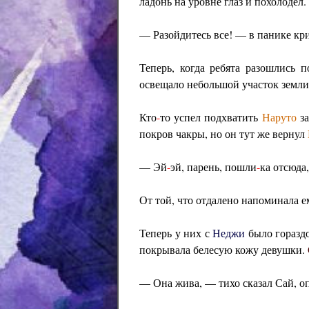
ладонь на уровне глаз и похолодел.
— Разойдитесь все! — в панике кр
Теперь, когда ребята разошлись 
освещало небольшой участок земли
Кто
-
то успел подхватить
Наруто
за
покров чакры, но он тут же вернул
— Эй
-
эй, парень, пошли
-
ка отсюда
От той, что отдалено напоминала 
Теперь у них с
Неджи
было горазд
покрывала белесую кожу девушки.
— Она жива, — тихо сказал Сай, о