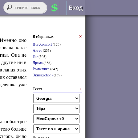
Вход
Авторизация
В сборниках
X
RSS
 Именно оно
Hurt/comfort
(175)
овала, как с
Ангст
(233)
етны. Она не
Гет
(505)
 другие ни в
Драма
(358)
в лапах этих
Романтика
(842)
Экшн(action)
(159)
войти через
ВК
онтакте
них оставался
 девушка уже
Текст
X
регистрация
забыли логин или пароль?
ы побыстрее
 тело больше
ктябрь, было
Подсветка: