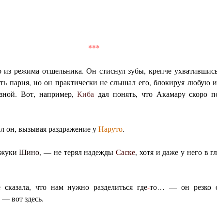
***
 из режима отшельника. Он стиснул зубы, крепче ухватившис
ать парня, но он практически не слышал его, блокируя любую
езной. Вот, например,
Киба
дал понять, что Акамару скоро по
л он, вызывая раздражение у
Наруто
.
 жуки
Шино
, — не терял надежды
Саске
, хотя и даже у него в г
е сказала, что нам нужно разделиться где
-
то… — он резко о
 — вот здесь.