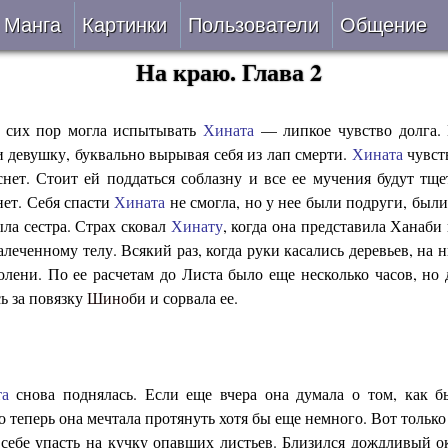
Манга
Картинки
Пользователи
Общение
На краю. Глава 2
Авторы
Блог
ки
Все
Лента 
о сих пор могла испытывать
Хината
— липкое чувство долга.
и девушку, буквально вырывая себя из лап смерти.
Хината
чувств
нет. Стоит ей поддаться соблазну и все ее мучения будут тщ
ать
Беты
нет. Себя спасти
Хината
не смогла, но у нее были подруги, были
ла сестра. Страх сковал
Хинату
, когда она представила Ханаби 
ии
VIP
алеченному телу. Всякий раз, когда руки касались деревьев, на 
олени. По ее расчетам до Листа было еще несколько часов, но
верке
Онлайн
сь за повязку
Шино
би и сорвала ее.
ить
За 24 часа
та
снова поднялась. Если еще вчера она думала о том, как б
о теперь она мечтала протянуть хотя бы еще немного. Вот только
себе упасть на кучку опавших листьев. Близился дождливый о