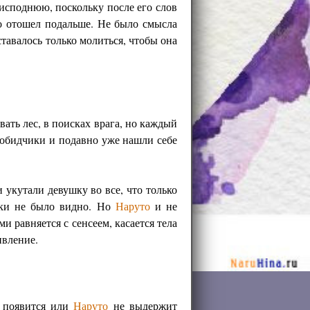
еисподнюю, поскольку после его слов
то отошел подальше. Не было смысла
ставалось только молиться, чтобы она
вать лес, в поисках врага, но каждый
е обидчики и подавно уже нашли себе
и укутали девушку во все, что только
ески не было видно. Но
Наруто
и не
и равняется с сенсеем, касается тела
вление.
а появится или
Наруто
не выдержит