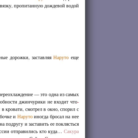
повязку, пропитанную дождевой водой
зные дорожки, заставляя
Наруто
еще
переохлаждение — это одна из самых
особности джинчурики не входит что
-
 в кровати, смотрел в окно, спорил с
мбочке и
Наруто
иногда бросал на нее
на подругу и заставить ее поклясться
миссии отправились кто куда…
Сакура