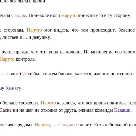
 Она вся была в крови.
ичала
Сакура
. Поневоле ноги
Наруто
понесли его в ту сторону. 
по сторонам,
Наруто
мог видеть, что там происходит. Зелено
, листьев и… и девушку.
 руки, прежде чем тот упал на колени. На мгновение его тело
Наруто
контроль.
, — голос
Саске
был совсем близко, кажется, именно он оттащил
ему
Хинату
.
о больше схожести.
Наруто
казалось, что вся кровь покинула те
Саске
ни на шаг не отходил от друга, ожидая команды
Какаши
.
пускаясь рядом с
Наруто
, —
Сакура
ее лечит. Есть небольшой шан