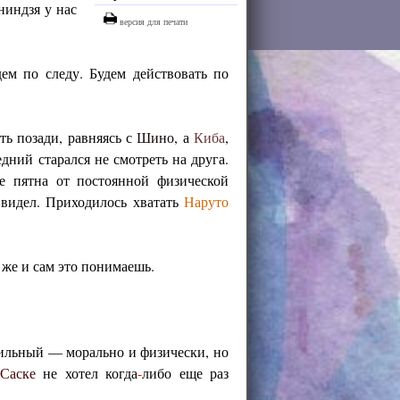
ниндзя у нас
версия для печати
ем по следу. Будем действовать по
ть позади, равняясь с
Шино
, а
Киба
,
дний старался не смотреть на друга.
е пятна от постоянной физической
е видел. Приходилось хватать
Наруто
 же и сам это понимаешь.
сильный — морально и физически, но
Саске
не хотел когда
-
либо еще раз