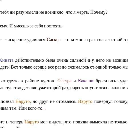
тебя ни разу мысли не возникло, что я мертв. Почему?
му. И умеешь за себя постоять.
 — искренне удивился
Саске
, — она много раз спасала твой за
Хината
действительно была очень сильной и у него не возника
деть. Вот только сердце все равно сжималось от одной только м
ял где
-
то в районе кустов.
Сакура
и
Какаши
бросились туда
ав чувство дежавю уже второй раз, парень опустился на колени
 позвал
Наруто
, но друг не отозвался.
Наруто
повернул голову 
ивая там. Или кого
-
то
...
оте и теперь
Наруто
мог видеть, что повязка вымокла не тольк