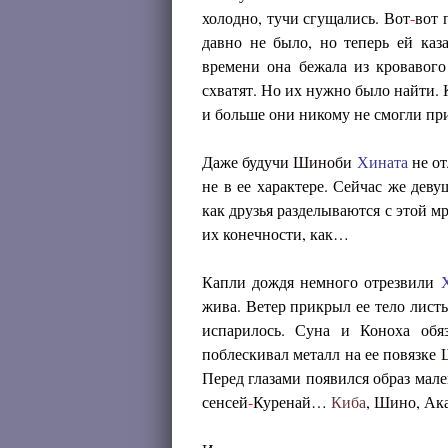
холодно, тучи сгущались. Вот
-
вот 
давно не было, но теперь ей каза
времени она бежала из кровавого
схватят. Но их нужно было найти. 
и больше они никому не смогли пр
Даже будучи
Шино
би
Хината
не от
не в ее характере. Сейчас же дев
как друзья разделываются с этой м
их конечности, как…
Капли дождя немного отрезвили
жива. Ветер прикрыл ее тело лист
испарилось. Суна и Коноха обя
поблескивал металл на ее повязке
Перед глазами появился образ мале
сенсей
-
Куренай…
Киба
,
Шино
, А