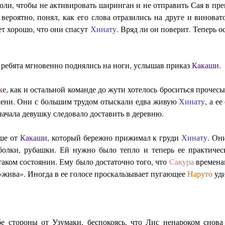
воли, чтобы не активировать ширинган и не отправить Сая в пр
 вероятно, понял, как его слова отразились на друге и винова
дет хорошо, что они спасут
Хинату
. Вряд ли он поверит. Теперь о
ребята мгновенно поднялись на ноги, услышав приказ
Какаши
.
ке
, как и остальной команде до жути хотелось броситься прочесы
емени. Они с большим трудом отыскали едва живую
Хинату
, а е
ачала девушку следовало доставить в деревню.
ше от
Какаши
, который бережно прижимал к груди
Хинату
. Он
утболки, рубашки. Ей нужно было тепло и теперь ее практич
 таком состоянии. Ему было достаточно того, что
Сакура
временам
 «жива». Иногда в ее голосе проскальзывает пугающее
Наруто
уди
е стороны от Узумаки, беспокоясь, что Лис ненароком снов