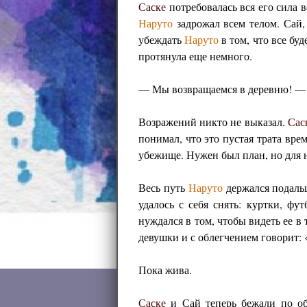
Саске
потребовалась вся его сила 
Наруто
задрожал всем телом. Сай,
убеждать
Наруто
в том, что все бу
протянула еще немного.
— Мы возвращаемся в деревню! — 
Возражений никто не выказал.
Сас
понимал, что это пустая трата вр
убежище. Нужен был план, но для н
Весь путь
Наруто
держался подаль
удалось с себя снять: куртки, ф
нуждался в том, чтобы видеть ее в
девушки и с облегчением говорит:
Пока жива.
Саске
и Сай теперь бежали по об