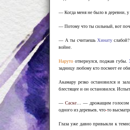
— Когда меня не было в деревни, у 
— Потому что ты сильный, вот поче
— А ты считаешь
Хинату
слабой?
войне.
Наруто
отвернулся, поджав губы.
задницу любому кто посмеет ее оби
Акамару резко остановился и зала
блестящее и он остановился. Испыт
—
Саске
… — дрожащим голосом
одного из деревьев, что
-
то высматр
Глаза уже давно привыкли к темн