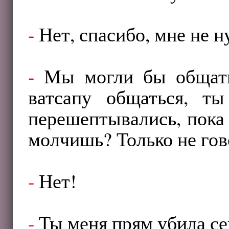
-
Нет, спасибо, мне не н
-
Мы могли бы общатьс
ватсапу общаться, 
перешептывались, пока
молчишь? Только не гово
-
Нет!
-
Ты меня прям убила се