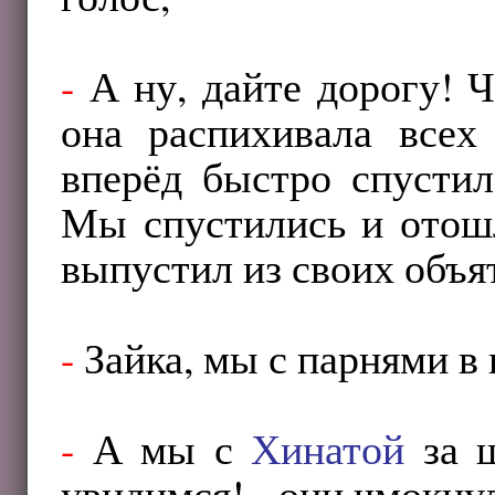
-
А ну, дайте дорогу! Ч
она распихивала всех
вперёд быстро спустил
Мы спустились и отош
выпустил из своих объя
-
Зайка, мы с парнями в 
-
А мы с
Хинатой
за ш
увидимся!
-
они чмокнул