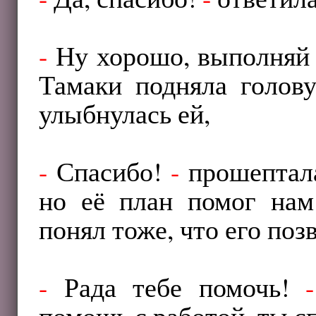
-
Ну хорошо, выполняй 
Тамаки подняла голову
улыбнулась ей,
-
Спасибо!
-
прошептала
но её план помог на
понял тоже, что его поз
-
Рада тебе помочь!
-
помощь с работой, ты с