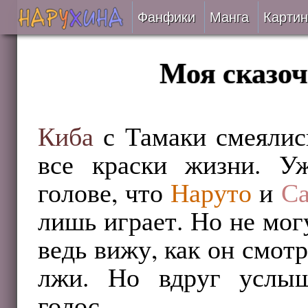
Фанфики
Манга
Картин
Читать
Моя сказоч
Сборники
Подобрать
Киба
с Тамаки смеялись
все краски жизни. У
Рецензии
голове, что
Наруто
и
Са
На проверке
лишь играет. Но не могу
Отправить
ведь вижу, как он смотр
лжи. Но вдруг услыш
голос,