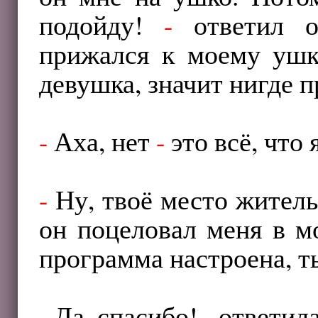
подойду!
-
ответил о
прижался к моему уш
девушка, значит нигде 
-
Аха, нет
-
это всё, что
-
Ну, твоё место житель
он поцеловал меня в м
программа настроена, т
-
Да, спасибо!
-
ответила