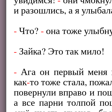
и разошлись, а я улыбал
-
Что?
-
она тоже улыбну
-
Зайка? Это так мило!
-
Ага он первый меня н
как
-
то тоже стала, пож
повернули вправо и пош
а все парни толпой по