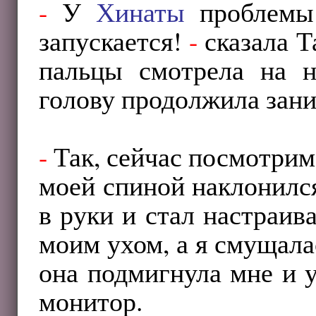
-
У
Хинаты
проблемы 
запускается!
-
сказала Т
пальцы смотрела на н
голову продолжила зани
-
Так, сейчас посмотри
моей спиной наклонилс
в руки и стал настраи
моим ухом, а я смущала
она подмигнула мне и у
монитор.