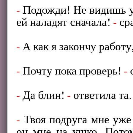
-
Подожди! Не видишь 
ей наладят сначала!
-
сра
-
А как я закончу работу
-
Почту пока проверь!
-
о
-
Да блин!
-
ответила та.
-
Твоя подруга мне уже
он мне на ушко. Пото