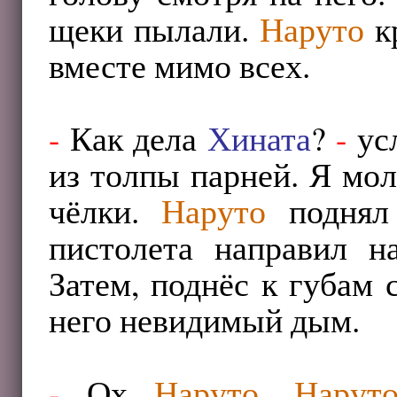
щеки пылали.
Наруто
к
вместе мимо всех.
-
Как дела
Хината
?
-
усл
из толпы парней. Я мол
чёлки.
Наруто
поднял 
пистолета направил н
Затем, поднёс к губам 
него невидимый дым.
-
Ох
Наруто
,
Нарут