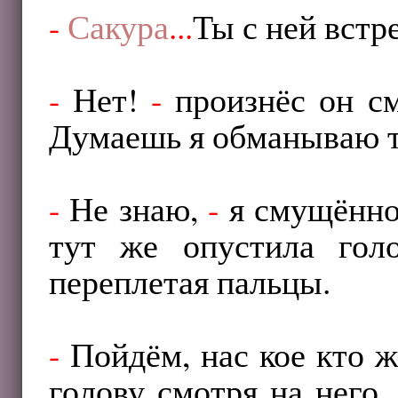
-
Сакура
...
Ты с ней встр
-
Нет!
-
произнёс он см
Думаешь я обманываю т
-
Не знаю,
-
я смущённо 
тут же опустила гол
переплетая пальцы.
-
Пойдём, нас кое кто 
голову смотря на него