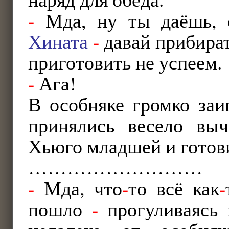
-
Мда, ну ты даёшь, 
Хината
-
давай прибирать
приготовить не успеем.
-
Ага!
В особняке громко заи
принялись весело вы
Хьюго младшей и готови
………………………
-
Мда, что
-
то всё как
-
пошло
-
прогуливаясь 