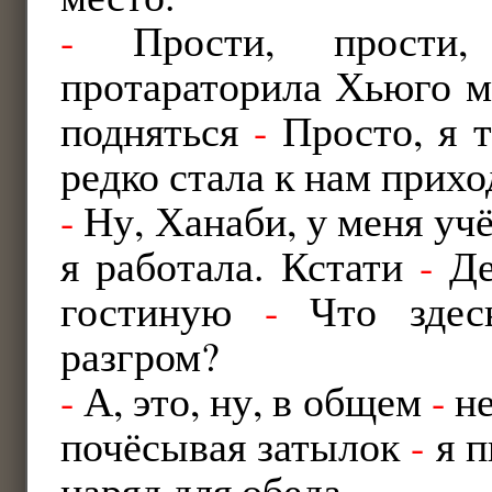
-
Прости, прости,
протараторила Хьюго м
подняться
-
Просто, я т
редко стала к нам прихо
-
Ну, Ханаби, у меня учё
я работала. Кстати
-
Де
гостиную
-
Что здесь
разгром?
-
А, это, ну, в общем
-
не
почёсывая затылок
-
я п
наряд для обеда.