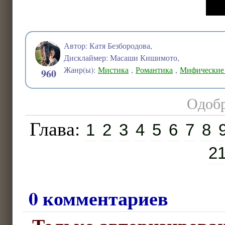
Автор: Катя Безбородова,
Дисклаймер: Масаши Кишимото,
Жанр(ы):
Мистика
,
Романтика
,
Мифические 
960
Одобр
Глава:
1
2
3
4
5
6
7
8
2
0 комментариев