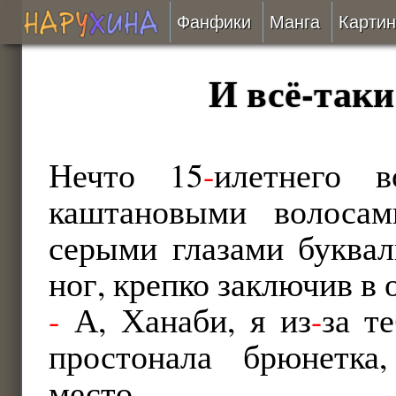
Фанфики
Манга
Картин
Читать
И всё-таки
Сборники
Подобрать
Нечто 15
-
илетнего в
каштановыми волоса
Рецензии
серыми глазами буквал
На проверке
ног, крепко заключив в 
Отправить
-
А, Ханаби, я из
-
за т
простонала брюнетка
место.