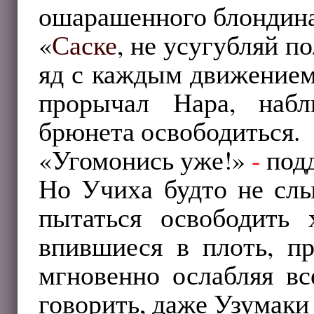
ошарашенного блондина
«
Саске
, не усугубляй п
яд с каждым движением
прорычал Нара, наб
брюнета освободиться.
«Угомонись уже!»
-
подд
Но Учиха будто не слы
пытаться освободить 
впившиеся в плоть, пр
мгновенно ослабляя вс
говорить, даже Узумаки