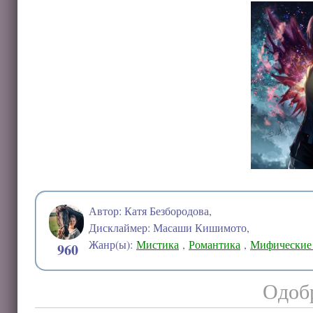
Автор: Катя Безбородова,
Дисклаймер: Масаши Кишимото,
Жанр(ы):
Мистика
,
Романтика
,
Мифические 
960
Одобр