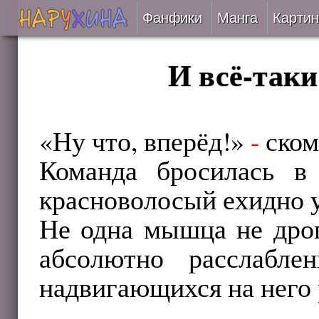
Фанфики
Манга
Картин
Читать
И всё-таки
Сборники
Подобрать
«Ну что, вперёд!»
-
ском
Команда бросилась в 
Рецензии
красноволосый ехидно 
На проверке
Не одна мышца не дрог
Отправить
абсолютно расслабле
надвигающихся на него 
...
...
...
...
...
...
...
...
...
...
...
...
...
...