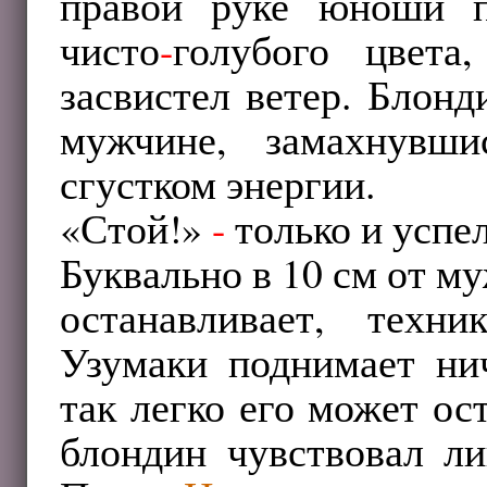
правой руке юноши п
чисто
-
голубого цвета
засвистел ветер. Блон
мужчине, замахнувш
сгустком энергии.
«Стой!»
-
только и успе
Буквально в 10 см от м
останавливает, техн
Узумаки поднимает ни
так легко его может ос
блондин чувствовал ли