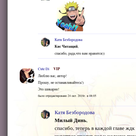
Катя Безбородова
Кис Читащий
,
спасибо, рада,что вам нравится))
Cute Di
VIP
Люблю вас, автор!
Прошу, не останавливайтесь!)
Это шикарно!
было отредактировано 24 окт. 2018г. в 08:05
Катя Безбородова
Милый Динь
,
спасибо, теперь в каждой главе ждк
чувствую прилив сил и желание пис