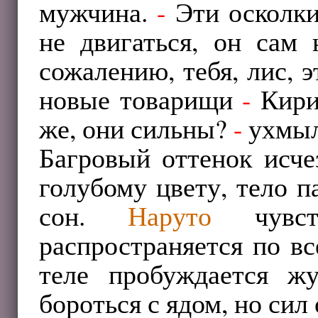
мужчина.
-
Эти осколки
не двигаться, он сам 
сожалению, тебя, лис, э
новые товарищи
-
Кири
же, они сильны?
-
ухмыл
Багровый оттенок исче
голубому цвету, тело п
сон.
Наруто
чувств
распространяется по в
теле пробуждается ж
бороться с ядом, но сил