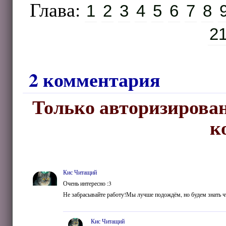
Глава:
1
2
3
4
5
6
7
8
2
2 комментария
Только авторизирован
к
Кис Читащий
Очень интересно :3
Не забрасывайте работу!Мы лучше подождём, но будем знать ч
Кис Читащий