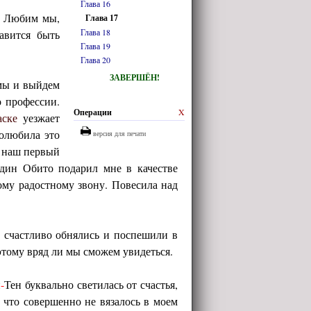
Глава 16
ю. Любим мы,
Глава 17
Глава 18
авится быть
Глава 19
Глава 20
ЗАВЕРШЁН!
омы и выйдем
о профессии.
Операции
X
аске
уезжает
полюбила это
версия для печати
я наш первый
один Обито подарил мне в качестве
тому радостному звону. Повесила над
 счастливо обнялись и поспешили в
этому вряд ли мы сможем увидеться.
н
-
Тен буквально светилась от счастья,
, что совершенно не вязалось в моем