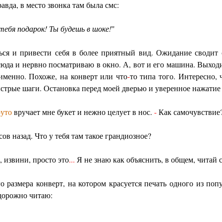
авда, в место звонка там была смс:
 тебя подарок! Ты будешь в шоке!
"
ся и привести себя в более приятный вид. Ожидание сводит с
сюда и нервно посматриваю в окно. А, вот и его машина. Выходи
 именно. Похоже, на конверт или что
-
то типа того. Интересно, 
стрые шаги. Остановка перед моей дверью и уверенное нажатие 
уто
вручает мне букет и нежно целует в нос.
-
Как самочувствие
в назад. Что у тебя там такое грандиозное?
 извини, просто это
...
Я не знаю как объяснить, в общем, читай 
 размера конверт, на котором красуется печать одного из по
дорожно читаю: