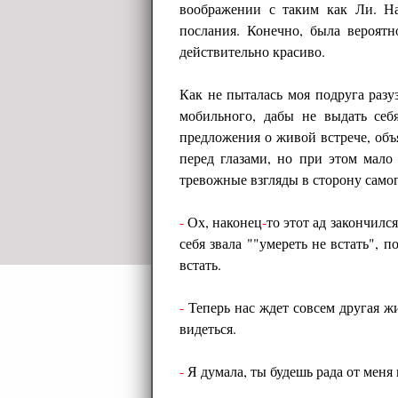
воображении с таким как Ли. На
послания. Конечно, была вероятн
действительно красиво.
Как не пыталась моя подруга разу
мобильного, дабы не выдать себ
предложения о живой встрече, объ
перед глазами, но при этом мало
тревожные взгляды в сторону самог
-
Ох, наконец
-
то этот ад закончилс
себя звала ""умереть не встать", 
встать.
-
Теперь нас ждет совсем другая ж
видеться.
-
Я думала, ты будешь рада от меня 