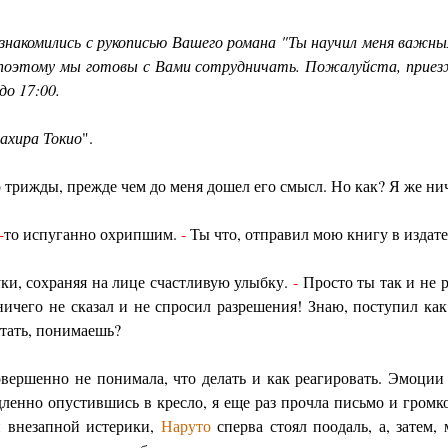
накомились с рукописью Вашего романа "Ты научил меня важны
поэтому мы готовы с Вами сотрудничать. Пожалуйста, приезж
до 17:00.
ахира Токио
".
 трижды, прежде чем до меня дошел его смысл. Но как? Я же ни
-
то испуганно охрипшим.
-
Ты что, отправил мою книгу в издате
ки, сохраняя на лице счастливую улыбку.
-
Просто ты так и не р
 ничего не сказал и не спросил разрешения! Знаю, поступил ка
атать, понимаешь?
овершенно не понимала, что делать и как реагировать. Эмоции
дленно опустившись в кресло, я еще раз прочла письмо и громк
й внезапной истерики,
Наруто
сперва стоял поодаль, а, затем,