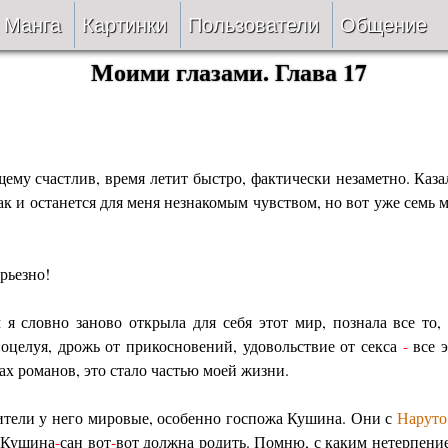
Манга
Картинки
Пользователи
Общение
Моими глазами. Глава 17
Авторы
Блог
ки
Все
Лента 
щему счастлив, время летит быстро, фактически незаметно. Каза
ать
Беты
ак и останется для меня незнакомым чувством, но вот уже семь м
ии
VIP
ерьезно!
верке
Онлайн
я словно заново открыла для себя этот мир, познала все то, 
ить
За 24 часа
оцелуя, дрожь от прикосновений, удовольствие от секса
-
все э
ах романов, это стало частью моей жизни.
дители у него мировые, особенно госпожа Кушина. Они с
Наруто
. Кушина
-
сан вот
-
вот должна родить. Помню, с каким нетерпен