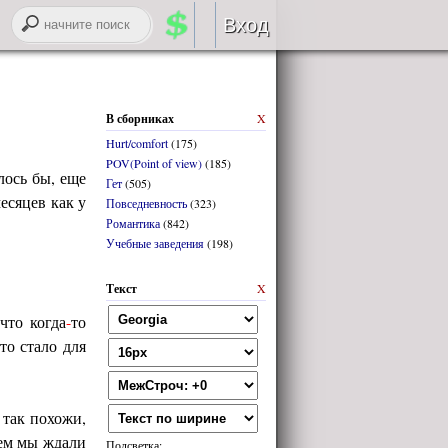
Вход
Авторизация
В сборниках
X
RSS
Hurt/comfort
(175)
POV(Point of view)
(185)
лось бы, еще
Гет
(505)
есяцев как у
Повседневность
(323)
Романтика
(842)
Учебные заведения
(198)
войти через
ВК
онтакте
Текст
X
регистрация
что когда
-
то
то стало для
забыли логин или пароль?
так похожи,
ием мы ждали
Подсветка: