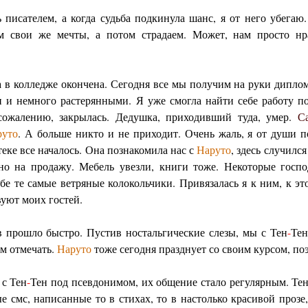
 писателем, а когда судьба подкинула шанс, я от него убега
ем свои же мечты, а потом страдаем. Может, нам просто нр
а в колледже окончена. Сегодня все мы получим на руки дипл
 и немного растерянными. Я уже смогла найти себе работу п
сожалению, закрылась. Дедушка, приходивший туда, умер.
С
руто
. А больше никто и не приходит. Очень жаль, я от души 
теке все началось. Она познакомила нас с
Наруто
, здесь случилс
но на продажу. Мебель увезли, книги тоже. Некоторые госп
ебе те самые ветряные колокольчики. Привязалась я к ним, к э
вуют моих гостей.
 прошло быстро. Пустив ностальгические слезы, мы с Тен
-
Тен
ем отмечать.
Наруто
тоже сегодня празднует со своим курсом, по
 с Тен
-
Тен под псевдонимом, их общение стало регулярным. Те
е смс, написанные то в стихах, то в настолько красивой прозе