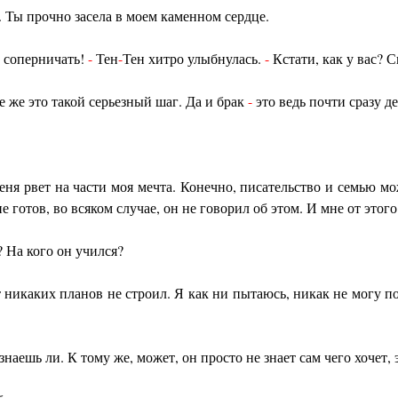
. Ты прочно засела в моем каменном сердце.
 соперничать!
-
Тен
-
Тен хитро улыбнулась.
-
Кстати, как у вас? С
е же это такой серьезный шаг. Да и брак
-
это ведь почти сразу д
еня рвет на части моя мечта. Конечно, писательство и семью мо
е готов, во всяком случае, он не говорил об этом. И мне от этого
? На кого он учился?
 никаких планов не строил. Я как ни пытаюсь, никак не могу пон
знаешь ли. К тому же, может, он просто не знает сам чего хочет,