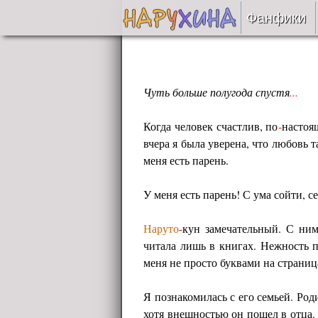
Фанфики
Читать
Сборни
Чуть больше полугода спустя
...
Когда человек счастлив, по
-
настоя
Подобр
вчера я была уверена, что любовь т
меня есть парень.
Реценз
У меня есть парень! С ума сойти, с
На про
Наруто
-
кун замечательный. С ним 
Отправ
читала лишь в книгах. Нежность п
меня не просто буквами на страниц
Я познакомилась с его семьей. Ро
хотя внешностью он пошел в отца