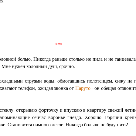
я.
***
оловной болью. Никогда раньше столько не пила и не танцевал
. Мне нужен холодный душ, срочно.
охладными струями воды, обмотавшись полотенцем, сижу на 
 хватают телефон, ожидая звонка от
Наруто
-
он обещал отзвонить
теклу, открываю форточку и впускаю в квартиру свежий летни
поминающие сейчас воронье гнездо. Хорошо. Горячий крепки
ове. Становится намного легче. Никогда больше не буду пить!