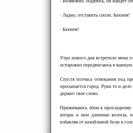
-
Возможно. Надеюсь, он найдет себ
-
Ладно, отставить сопли. Бахнем!
-
Бахнем!
Утро нового дня встретило меня г
осторожно передвигаюсь в ванную
Спустя полчаса отмокания под пр
просыпается город. Руки то и дело
держит свое слово.
Прижимаюсь лбом к прохладному с
шторы и мои длинные волосы, на
избавляя от назойливой боли в гол