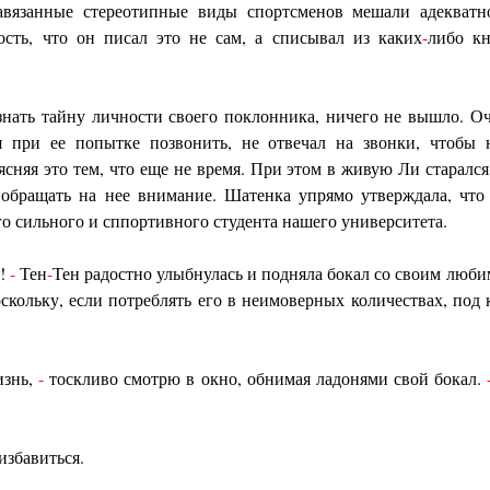
вязанные стереотипные виды спортсменов мешали адекватн
ость, что он писал это не сам, а списывал из каких
-
либо кн
знать тайну личности своего поклонника, ничего не вышло. Оч
я при ее попытке позвонить, не отвечал на звонки, чтобы 
ясняя это тем, что еще не время. При этом в живую Ли старалс
 обращать на нее внимание. Шатенка упрямо утверждала, что 
о сильного и сппортивного студента нашего университета.
я!
-
Тен
-
Тен радостно улыбнулась и подняла бокал со своим люб
поскольку, если потреблять его в неимоверных количествах, под
изнь,
-
тоскливо смотрю в окно, обнимая ладонями свой бокал.
избавиться.