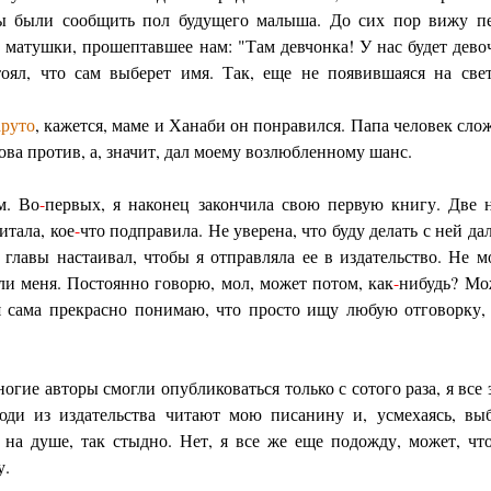
ны были сообщить пол будущего малыша. До сих пор вижу пе
о матушки, прошептавшее нам: "Там девчонка! У нас будет дево
оял, что сам выберет имя. Так, еще не появившаяся на свет
руто
, кажется, маме и Ханаби он понравился. Папа человек сло
лова против, а, значит, дал моему возлюбленному шанс.
м. Во
-
первых, я наконец закончила свою первую книгу. Две н
итала, кое
-
что подправила. Не уверена, что буду делать с ней да
 главы настаивал, чтобы я отправляла ее в издательство. Не м
ли меня. Постоянно говорю, мол, может потом, как
-
нибудь? Мо
я сама прекрасно понимаю, что просто ищу любую отговорку,
ногие авторы смогли опубликоваться только с сотого раза, я все
люди из издательства читают мою писанину и, усмехаясь, вы
о на душе, так стыдно. Нет, я все же еще подожду, может, ч
у.