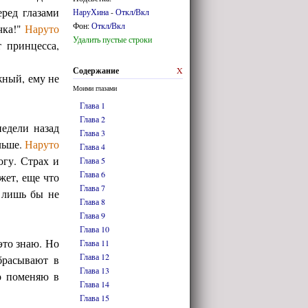
ред глазами
НаруХина
-
Откл/Вкл
Фон:
Откл/Вкл
чка!"
Наруто
Удалить пустые строки
 принцесса,
Содержание
X
жный, ему не
Моими глазами
Глава 1
Глава 2
едели назад
Глава 3
льше.
Наруто
Глава 4
огу. Страх и
Глава 5
Глава 6
жет, еще что
Глава 7
 лишь бы не
Глава 8
Глава 9
Глава 10
 это знаю. Но
Глава 11
Глава 12
брасывают в
Глава 13
то поменяю в
Глава 14
Глава 15