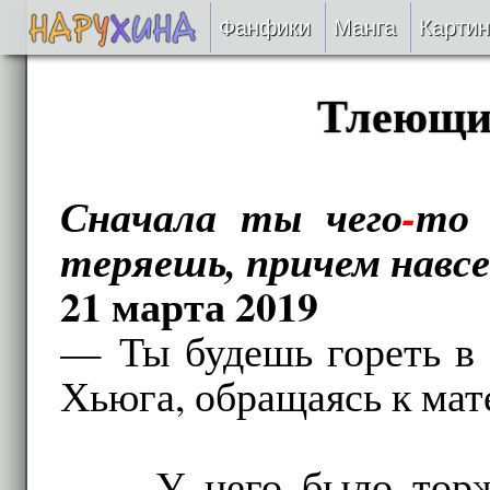
Фанфики
Манга
Картин
Читать
Тлеющие
Сборники
Сначала ты чего
-
то 
Подобрать
теряешь, причем навсе
Рецензии
21 марта 2019
На проверке
— Ты будешь гореть в
Отправить
Хьюга, обращаясь к мат
У него было тор