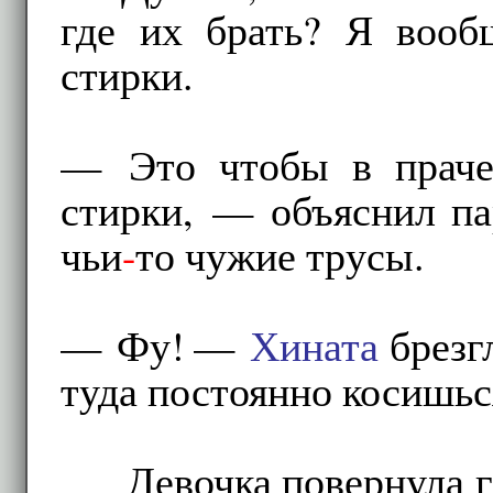
где их брать? Я вооб
стирки.
— Это чтобы в праче
стирки, — объяснил па
чьи
-
то чужие трусы.
— Фу! —
Хината
брезг
туда постоянно косишьс
Девочка повернула г