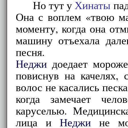
Но тут у
Хинаты
пад
Она с воплем «твою ма
моменту, когда она отм
машину отъехала дале
песня.
Неджи
доедает морожен
повиснув на качелях, 
волос не касались песка
когда замечает чело
каруселью. Медицинск
лица и
Неджи
не мог