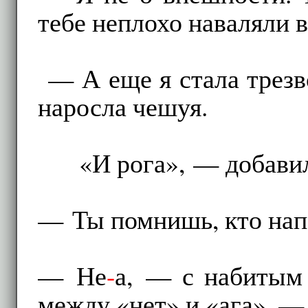
тебе неплохо наваляли в
— А еще я стала трезв
наросла чешуя.
«И рога», — добави
— Ты помнишь, кто напа
— Не
-
а, — с набитым 
между «нет» и «ага». 