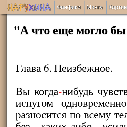
Фанфики
Манга
Картин
Читать
"А что еще могло бы
Сборники
Подобрать
Глава 6. Неизбежное.
Рецензии
На проверке
Вы когда
-
нибудь чувст
Отправить
испугом одновременн
разносится по всему тел
без каких
-
либо усил