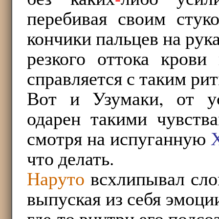
перебивая своим стуко
кончики пальцев на рук
резкого оттока крови 
справляется с таким ри
Вот и Узумаки, от у
одарен такими чувства
смотря на испуганную
что делать.
Наруто
всхлипывал сло
выпуская из себя эмоци
где
-
то внутри его подсо