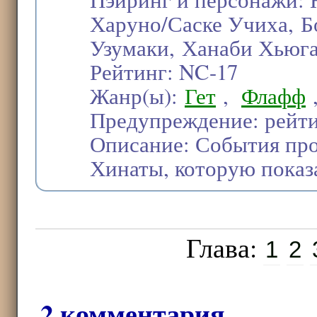
Харуно/Саске Учиха, Б
Узумаки, Ханаби Хьюг
Рейтинг: NC-17
Жанр(ы):
Гет
,
Флафф
Предупреждение: рейти
Описание: События про
Хинаты, которую показ
Глава:
1
2
2 комментария