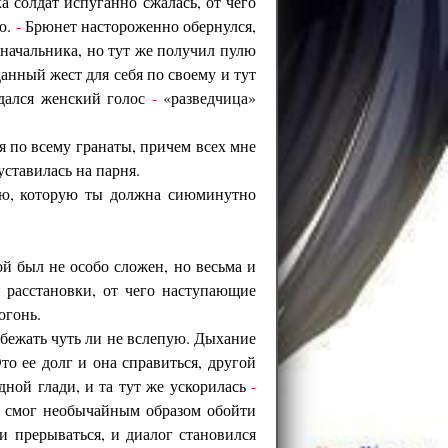
 солдат испуганно сжалась, от чего
ью.
-
Брюнет настороженно обернулся,
 начальника, но тут же получил пулю
данный жест для себя по своему и тут
здался женский голос
-
«разведчица»
я по всему гранаты, причем всех мне
ставилась на парня.
ию, которую ты должна сиюминутно
й был не особо сложен, но весьма и
расстановки, от чего наступающие
огонь.
бежать чуть ли не вслепую. Дыхание
то ее долг и она справиться, другой
дной глади, и та тут же ускорилась
-
 смог необычайным образом обойти
и прерываться, и диалог становился