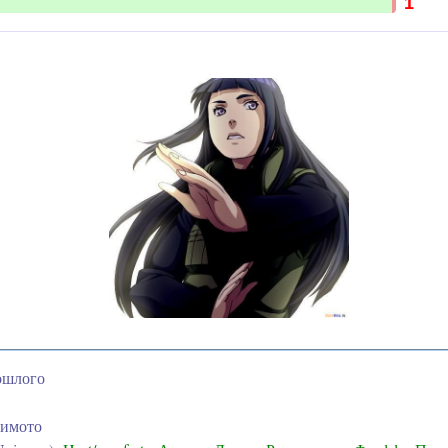
1
рошлого
симото