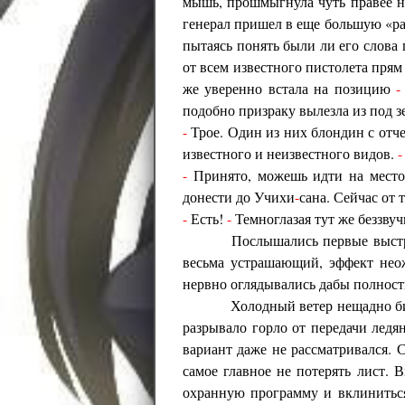
мышь, прошмыгнула чуть правее не
генерал пришел в еще большую «р
пытаясь понять были ли его слова 
от всем известного пистолета прям
же уверенно встала на позицию
-
подобно призраку вылезла из под з
-
Трое. Один из них блондин с отч
известного и неизвестного видов.
-
-
Принято, можешь идти на место
донести до Учихи
-
сана. Сейчас от 
-
Есть!
-
Темноглазая тут же беззвуч
Послышались первые выстр
весьма устрашающий, эффект не
нервно оглядывались дабы полност
Холодный ветер нещадно би
разрывало горло от передачи ледя
вариант даже не рассматривался. 
самое главное не потерять лист. 
охранную программу и вклиниться