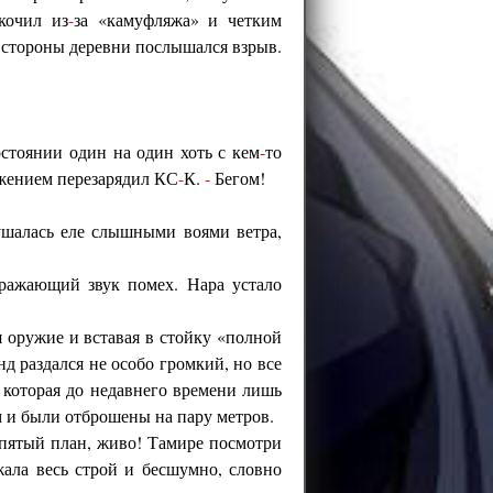
кочил из
-
за «камуфляжа» и четким
 стороны деревни послышался взрыв.
остоянии один на один хоть с кем
-
то
жением перезарядил КС
-
К.
-
Бегом!
шалась еле слышными воями ветра,
дражающий звук помех. Нара устало
 оружие и вставая в стойку «полной
нд раздался не особо громкий, но все
 которая до недавнего времени лишь
 и были отброшены на пару метров.
пятый план, живо! Тамире посмотри
жала весь строй и бесшумно, словно