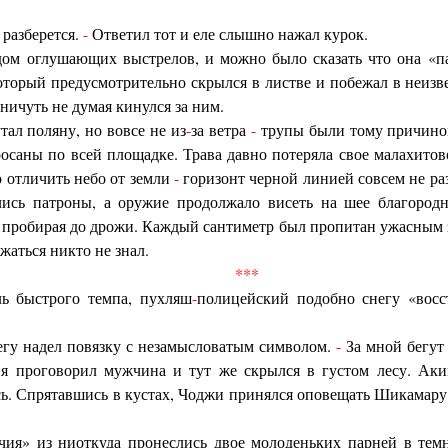
 разберется.
-
Ответил тот и еле слышно нажал курок.
дом оглушающих выстрелов, и можно было сказать что она «п
который предусмотрительно скрылся в листве и побежал в неизв
ничуть не думая кинулся за ним.
ал поляну, но вовсе не из
-
за ветра
-
трупы были тому причиной
росаны по всей площадке. Трава давно потеряла свое малахитов
о отличить небо от земли
-
горизонт черной линией совсем не ра
лись патроны, а оружие продолжало висеть на шее благород
, пробирая до дрожи. Каждый сантиметр был пропитан ужасным з
жаться никто не знал.
***
ь быстрого темпа, пухляш
-
полицейский подобно снегу «вос
егу надел повязку с незамысловатым символом.
-
За мной бегут 
я проговорил мужчина и тут же скрылся в густом лесу. Аки
ь. Спрятавшись в кустах, Чоджи принялся оповещать Шикамару о
чия» из ниоткуда пронеслись двое молоденьких парней в тем