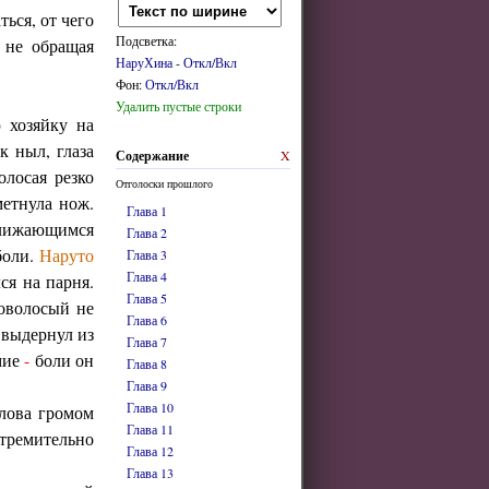
ься, от чего
Подсветка:
 не обращая
НаруХина
-
Откл/Вкл
Фон:
Откл/Вкл
Удалить пустые строки
ю хозяйку на
к ныл, глаза
Содержание
X
олосая резко
Отголоски прошлого
метнула нож.
Глава 1
ближающимся
Глава 2
боли.
Наруто
Глава 3
Глава 4
ся на парня.
Глава 5
оволосый не
Глава 6
выдернул из
Глава 7
умие
-
боли он
Глава 8
Глава 9
Глава 10
слова громом
Глава 11
тремительно
Глава 12
Глава 13