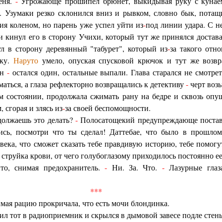
еня.
-
Угрожающе прошипел брюнет, выкидывая руку с кунае
. Узумаки резко склонился вниз и рывком, словно бык, потащ
ия коленом, но парень уже успел уйти из
-
под линии удара. С 
и кинул его в сторону Учихи, который тут же принялся достава
 в сторону деревянный "табурет", который из
-
за такого отн
жку.
Наруто
умело, опуская спусковой крючок и тут же возвр
ин
-
остался один, остальные выпали. Глава старался не смотрет
аться, а глаза рефлекторно возвращались к детективу
-
черт возь
м состоянии, продолжала сжимать рану на бедре и сквозь оп
 сгорая и злясь из
-
за своей беспомощности.
должаешь это делать?
-
Полосатощекий предупреждающе постав
сь, посмотри что ты сделал! Даттебае, что было в прошлом
века, что сможет сказать тебе правдивую историю, тебе помог
 струйка крови, от чего голубоглазому приходилось постоянно ее
о, снимая предохранитель.
-
Ни. За. Что.
-
Лазурные глаз
***
ая рацию прокричала, что есть мочи блондинка.
ил тот в радиоприемник и скрылся в дымовой завесе подле стен