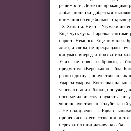
решимости. Детектив дрожащими рук
любая попытка добраться выгляд
внимания на еще больше открывшу
-
Х
-
Хинат
-
а. Не
-
ет.
-
Узумаки интенс
Еще чуть
-
чуть. Парочка сантимет
паркет. Немного. Еще немного. Бр
жгло, а слезы не прекращали течь
кинулась вперед и подхватила хо
Учиха не повел и бровью, а бл
предметом. «Веревка» ослабла. Бр
рвано вдохнул, почувствовав как 
Удар за ударом. Костяшки пальцев
успевал ставить блоки, нос уже да
ноги металлическую рукоять
-
ногу
явно не чувствовал. Голубоглазый у
-
Не под
-
д
-
веди…
-
Едва слышимо 
пронеслись в его сознании и тот
перехватил инициативу на себя.