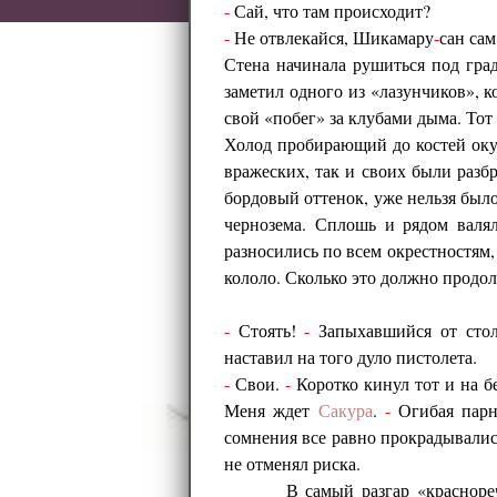
-
Сай, что там происходит?
-
Не отвлекайся, Шикамару
-
сан сам
Стена начинала рушиться под гра
заметил одного из «лазунчиков», 
свой «побег» за клубами дыма. Тот 
Холод пробирающий до костей окут
вражеских, так и своих были разб
бордовый оттенок, уже нельзя был
чернозема. Сплошь и рядом валя
разносились по всем окрестностям
кололо. Сколько это должно продол
-
Стоять!
-
Запыхавшийся от стол
наставил на того дуло пистолета.
-
Свои.
-
Коротко кинул тот и на б
Меня ждет
Сакура
.
-
Огибая парн
сомнения все равно прокрадывалис
не отменял риска.
В самый разгар «красноре