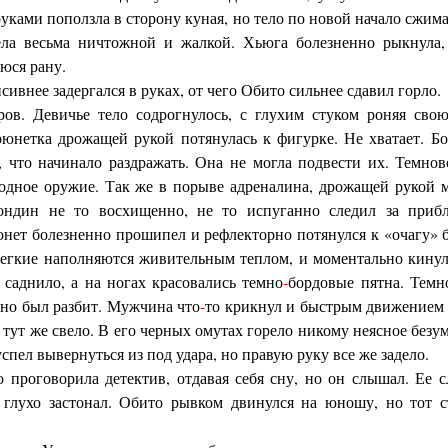
ами поползла в сторону куная, но тело по новой начало сжимат
ела весьма ничтожной и жалкой. Хьюга болезненно рыкнула,
юся рану.
ивнее задергался в руках, от чего Обито сильнее сдавил горло.
ров. Девичье тело содрогнулось, с глухим стуком роняя сво
юнетка дрожащей рукой потянулась к фигурке. Не хватает. Бо
, что начинало раздражать. Она не могла подвести их. Темнов
лодное оружие. Так же в порыве адреналина, дрожащей рукой 
ондин не то восхищенно, не то испуганно следил за при
юнет болезненно прошипел и рефлекторно потянулся к «очагу» 
легкие наполняются живительным теплом, и моментально кинул
 саднило, а на ногах красовались темно
-
бордовые пятна. Темн
вно был разбит. Мужчина что
-
то крикнул и быстрым движением 
 тут же свело. В его черных омутах горело никому неясное без
спел вывернуться из под удара, но правую руку все же задело.
проговорила детектив, отдавая себя сну, но он слышал. Ее 
 глухо застонал. Обито рывком двинулся на юношу, но тот с