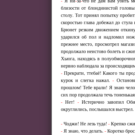
-
Я ни
-
за
-
что не дам вам убить м
близости от блондинистой головы
столу. Тот принял попытку пробит
скоростью глава добежал до стула 
Брюнет резким движением откинул
ударился об пол и надломил но
прежнее место, просмотрел магаз
продолжало неистово болеть и сжим
Хьюга, находясь в полуобморочно
нервно наблюдала за происходящим,
-
Прекрати, ттебаё! Какого ты про
курок и слегка нажал.
-
Останови
прошлом! Тебе врали! Я знаю чело
сих пор продолжала течь тоненькая
-
Нет!
-
Истерично завопил Обит
округлились, послышался выстрел.
-
Чоджи! Не лезь туда!
-
Крепко сжим
-
Я знаю, что делать.
-
Коротко брос