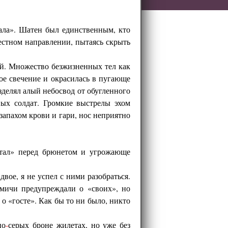
ала». Шатен был единственным, кто
естном направлении, пытаясь скрыть
. Множество безжизненных тел как
ое свечение и окрасилась в пугающе
зделял алый небосвод от обугленного
ных солдат. Громкие выстрелы эхом
апахом крови и гари, нос неприятно
стал» перед брюнетом и угрожающе
двое, я не успел с ними разобраться.
мичи предупреждали о «своих», но
 «госте». Как бы то ни было, никто
но
-
серых броне жилетах, но уже без