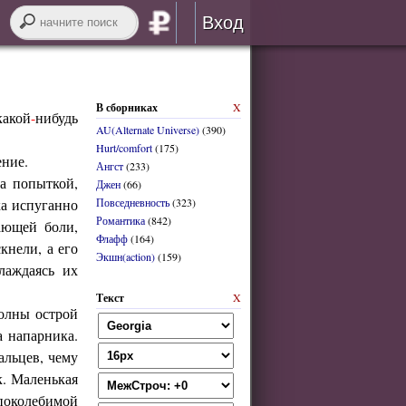
Вход
Авторизация
В сборниках
X
RSS
какой
-
нибудь
AU(Alternate Universe)
(390)
Hurt/comfort
(175)
ение.
Ангст
(233)
за попыткой,
Джен
(66)
ка испуганно
Повседневность
(323)
Романтика
(842)
войти через
ВК
онтакте
ающей боли,
Флафф
(164)
кнели, а его
Экшн(action)
(159)
лаждаясь их
регистрация
Текст
X
олны острой
забыли логин или пароль?
а напарника.
альцев, чему
к. Маленькая
поколебимой