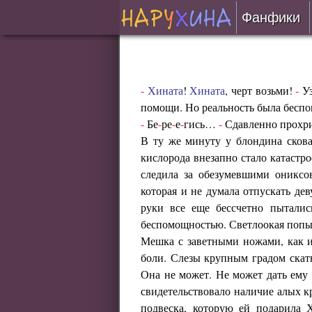
Фанфики
Читать
Сборни
-
Хината
!
Хината
, черт возьми!
-
Уз
помощи. Но реальность была беспо
-
Бе
-
ре
-
е
-
гись…
-
Сдавленно прохри
Подобр
В ту же минуту у блондина скова
кислорода внезапно стало катастр
Реценз
следила за обезумевшими ониксо
которая и не думала отпускать де
На про
руки все еще бессчетно пыталис
беспомощностью. Светлоокая попы
Отправ
Мешка с заветными ножами, как 
боли. Слезы крупным градом скаты
Она не может. Не может дать ему е
свидетельствовало наличие алых к
подвеска, которую ей подарила 