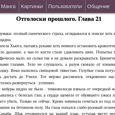
Манга
Картинки
Пользователи
Общение
Отголоски прошлого. Глава 21
Авторы
Блог
ки
Все
Лента 
умаки, полный панического страха, оглядывался в поиске хоть 
щадна.
пела Хьюга, пытаясь руками хоть немного остановить кровотеч
ать
Беты
ло дыхание, а чьи
-
то кисти стали сдавливать шею. Попытка 
офически мало, но силки так и не думали раскрываться. Брюнет
ии
VIP
выми глазами. Тело не слушалось, а разум сковало от изныв
вушку. Веки налились свинцовой тяжестью. Голубые глаза потус
верке
Онлайн
ь достать до Учихи. Тот мерзко рассмеялся, откровенно нас
талась развернуться
-
успешно.
ить
За 24 часа
и кобуры видно не было
-
темноволосая взвыла от очередной в
вались с белесых глаз, а сердце щемило от обуявшего ужаса з
го убить. Только не сейчас. Кровь начинала сочиться из под п
рапин на бетонном полу. На глаза попался слабо
-
розовый огоне
Ханаби. Шок отодвинулся на задний план, уступая место не