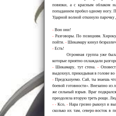
повязки, а с красным облаком на
попаданием пробил одному ногу. П
Ударной волной откинуло парочку 
-
Вон они!
-
Разговоры. По позициям. Хироку в
пойти.
-
Шикамару кинул безразлич
-
Есть!
Огромная группа уже был
которые приятно охлаждали разгор
-
Шикамару, тут стена.
-
Оповести
выдохнул, прикидывая в голове во
-
Предсказуемо. Сай, ты знаешь чт
боевой готовности». Внезапно из л
же сильный взрыв. Враг подкрался
преодолела вторую треть рощи. Лю
-
-
Ксо,
-
Нара грозно рыкнул и вы
сколько их там, северо
-
восток в п