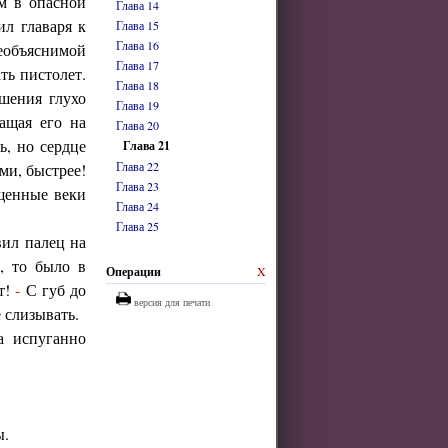
м в опасной
Глава 14
ил главаря к
Глава 15
Глава 16
необъяснимой
Глава 17
ть пистолет.
Глава 18
ошения глухо
Глава 19
ащая его на
Глава 20
ь, но сердце
Глава 21
Глава 22
ми, быстрее!
Глава 23
ущенные веки
Глава 24
Глава 25
ил палец на
, то было в
Операции
X
ут!
-
С губ до
версия для печати
 слизывать.
а испуганно
ы.