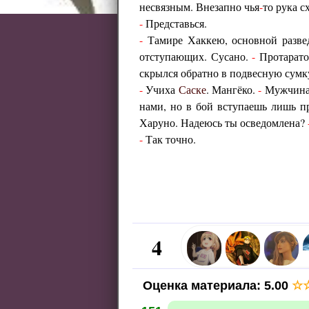
несвязным. Внезапно чья
-
то рука с
-
Представься.
-
Тамире Хаккею, основной разве
отступающих. Сусано.
-
Протаратор
скрылся обратно в подвесную сумк
-
Учиха
Саске
. Мангёко.
-
Мужчина 
нами, но в бой вступаешь лишь пр
Харуно. Надеюсь ты осведомлена?
-
Так точно.
4
Оценка материала
:
5.00
☆