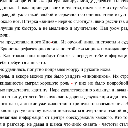
давно «обретенного» кратера, лавируя между деревьев. Парочка
адость».
-
Рокка, приведи своих в чувства, иначе я сам их тут уб
правдой, уж с такой злобой и серьезностью они вылетели из уст
 около ног. Пятерка «зайцев» нервно сглотнула, явно рассчитав 
лучше уж быстро, а не медленно и мучительно. Над ухом ра
емли.
ета предоставленного Ино
-
сан. Из оружий лишь пистолеты и суд
Брюнетка рефлекторно встала по стойке «смирно» и ожидающе у
. Как только они подойдут ближе, я передам тебе информац
тебя требуется лишь это.
но удалилась, попутно поправляя кобуру и рукоять ножа.
елы, и вскоре можно уже было увидеть «виновников». Их стро
ожиданности сыграл хорошую роль
-
у них не было подробной 
ью представить картину. Нара удовлетворенно хмыкнул и начал 
л по лицу, от чего большую часть дороги девушке приходилось 
ного пара, а легкие уже жалостливо хрипели от изнеможения. Э
Сквозь густую листву начали показываться очертания темной во
Внезапная информация от центра обескуражила каждого. Кто
-
то
 в разговор, не давая и шанса что
-
либо сказать
-
частоты стал