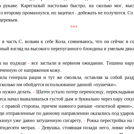
 рукаве. Кареглазый настолько быстро, на сколько мог, выс
о второму промахнулся, но зацепил
-
добежать не получится. Со
деревьев.
***
 часть С, возьми к себе Кола, сомневаюсь, что он сейчас в с
ный взгляд на высокого перепуганного блондина и умелым дви
а на подходе
-
все застыли в нервном ожидании. Тишина нару
яченную от напряжения кожу.
ла генерала рация и тут же смолкла, оставляя за собой раз
 сколько им обойдется использование данной «пушечки».
о нужно делать.
-
Шатен устало потер переносицу, перекладывая
еса начал вываливаться густой дым и буквально через пару секу
 с правой стороны, причем намного раньше «пехотной армии»,
ди отправленные по данному направлению оказались под ударом
кинул уже давно затушенную сигарету,
-
Рокка перестройка на 
ятидесяти метрах.
-
Девушка, стоявшая позади него, ловко обе