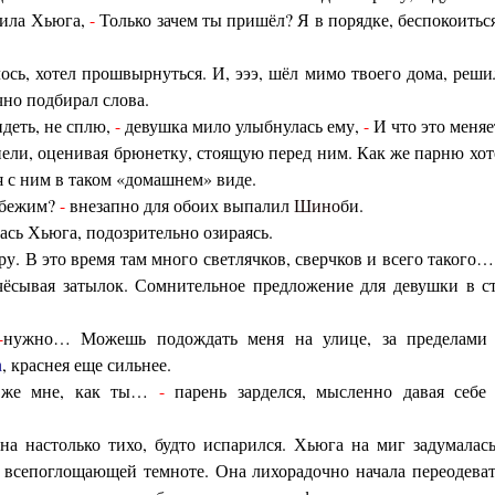
ила Хьюга,
-
Только зачем ты пришёл? Я в порядке, беспокоитьс
сь, хотел прошвырнуться. И, эээ, шёл мимо твоего дома, реши
но подбирал слова.
идеть, не сплю,
-
девушка мило улыбнулась ему,
-
И что это меняе
нели, оценивая брюнетку, стоящую перед ним. Как же парню хот
мя с ним в таком «домашнем» виде.
убежим?
-
внезапно для обоих выпалил
Шино
би.
сь Хьюга, подозрительно озираясь.
еру. В это время там много светлячков, сверчков и всего такого
ёсывая затылок. Сомнительное предложение для девушки в ст
-
нужно… Можешь подождать меня на улице, за пределами
а
, краснея еще сильнее.
ть же мне, как ты…
-
парень зарделся, мысленно давая себ
а настолько тихо, будто испарился. Хьюга на миг задумалас
всепоглощающей темноте. Она лихорадочно начала переодевать