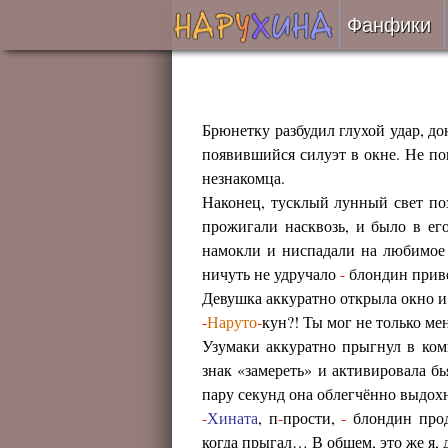
Фанфики
Читать
Сборни
Брюнетку разбудил глухой удар, до
появившийся силуэт в окне. Не по
незнакомца.
Подобр
Наконец, тусклый лунный свет поз
прожигали насквозь, и было в его
Реценз
намокли и ниспадали на любимо
ничуть не удручало
-
блондин приве
На про
Девушка аккуратно открыла окно и 
-
Наруто
-
кун?! Ты мог не только мен
Отправ
Узумаки аккуратно прыгнул в комн
знак «замереть» и активировала б
пару секунд она облегчённо выдохн
-
Хината
, п
-
прости,
-
блондин прод
когда прыгал… В общем, это же я, 