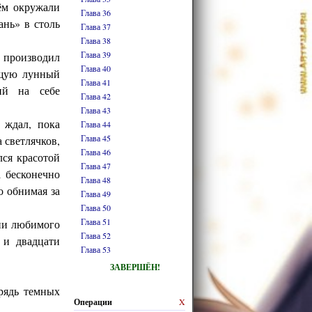
ём окружали
Глава 36
ань» в столь
Глава 37
Глава 38
Глава 39
 производил
Глава 40
вящую лунный
Глава 41
ий на себе
Глава 42
Глава 43
 ждал, пока
Глава 44
Глава 45
 светлячков,
Глава 46
ся красотой
Глава 47
а бесконечно
Глава 48
о обнимая за
Глава 49
Глава 50
Глава 51
вии любимого
Глава 52
и двадцати
Глава 53
ЗАВЕРШЁН!
рядь темных
Операции
X