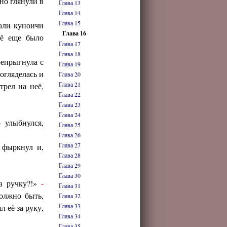
но глянули в
Глава 13
Глава 14
Глава 15
али куноичи
Глава 16
сё еще было
Глава 17
Глава 18
репрыгнула с
Глава 19
огляделась и
Глава 20
Глава 21
трел на неё,
Глава 22
Глава 23
Глава 24
 улыбнулся,
Глава 25
Глава 26
Глава 27
о фыркнул и,
Глава 28
Глава 29
Глава 30
За ручку?!»
-
Глава 31
олжно быть,
Глава 32
Глава 33
 её за руку,
Глава 34
Глава 35