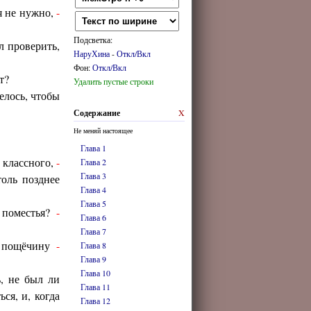
я не нужно,
-
Подсветка:
л проверить,
НаруХина
-
Откл/Вкл
Фон:
Откл/Вкл
т?
Удалить пустые строки
елось, чтобы
Содержание
X
Не меняй настоящее
Глава 1
… классного,
-
Глава 2
Глава 3
оль позднее
Глава 4
Глава 5
 поместья?
-
Глава 6
Глава 7
е пощёчину
-
Глава 8
Глава 9
Глава 10
ь, не был ли
Глава 11
ся, и, когда
Глава 12