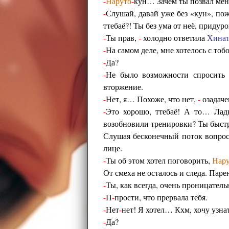
-
Наруто
-
кун… Зачем ты позвал ме
-
Слушай, давай уже без «кун», пож
ттебаё?! Ты без ума от неё, придур
-
Ты прав,
-
холодно ответила
Хинат
-
На самом деле, мне хотелось с т
-
Да?
-
Не было возможности спросит
вторжение.
-
Нет, я… Похоже, что нет,
-
озадаче
-
Это хорошо, ттебаё! А то… Ла
возобновили тренировки? Ты быст
Слушая бесконечный поток вопрос
лице.
-
Ты об этом хотел поговорить,
Нар
От смеха не осталось и следа. Пар
-
Ты, как всегда, очень проницатель
-
П
-
прости, что прервала тебя.
-
Нет
-
нет! Я хотел… Кхм, хочу узн
-
Да?