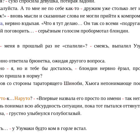
ня?
-
сухо спросила девушка, потирая ладони.
алуйста. А то мне не по себе как
-
то
-
дружим уже столько лет
ок!»
-
вновь мысли и сказанные слова не могли прийти к компром
а
, нервно вздыхая. «Что я тут делаю… Он так со всеми «подруг
обой поговорить…
-
серьёзным голосом пробормотал блондин.
ь
-
меня в прошлый раз не «спалили»?
-
смеясь, выпалил Узу
нно ответила брюнетка, ожидая другого вопроса.
дно
-
я, но и тебе бы досталось,
-
блондин нервно ёрзал, про
ро пришла в норму?
ов со стороны тараторящего
Шино
би, Хьюга непонимающе посм
уто
-
к…
Наруто
?
-
«Впервые назвала его просто по имени
-
так не
ень понимал всю абсурдность ситуации, пока тот пытался оттянут
на,
-
грустно улыбнулся голубоглазый.
ать…
-
у Узумаки будто ком в горле встал.