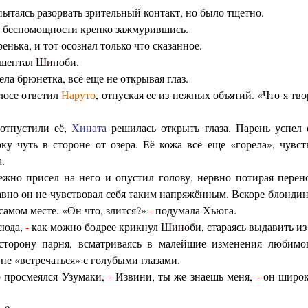
ытаясь разорвать зрительный контакт, но было тщетно.
т беспомощности крепко зажмурившись.
енька, и тот осознал только что сказанное.
ошептал
Шино
би.
ела брюнетка, всё еще не открывая глаз.
лосе ответил
Наруто
, отпуская ее из нежных объятий. «Что я т
 отпустили её,
Хината
решилась открыть глаза. Парень успел 
ку чуть в стороне от озера. Её кожа всё еще «горела», чувс
.
ежно присел на него и опустил голову, нервно потирая пере
вно он не чувствовал себя таким напряжённым. Вскоре блондин 
самом месте. «Он что, злится?»
-
подумала Хьюга.
 сюда,
-
как можно бодрее крикнул
Шино
би, стараясь выдавить из
торону парня, всматриваясь в малейшие изменения любимо
 не «встречаться» с голубыми глазами.
 просмеялся Узумаки,
-
Извини, ты же знаешь меня,
-
он широко