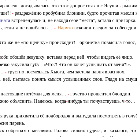
параллель, догадывалась, что этот допрос связан с Ясуши
-
рыжим
уши?!
-
раздражённо пробубнил блондин, будто прочитав мысли 
ната
встрепенулась и, не находя себе "места", встала с пригорка.
ь, если я не ошибаюсь…
-
Наруто
вскочил следом за собеседни
Это же не «по щелчку» происходит!
-
брюнетка повысила голос, 
но
би обошёл девушку, вставая перед ней, чтобы видеть её лицо.
резко закусила губу
-
«Что?! Что он хочет услышать от меня?!».
ь…
-
грустно посмеялась Хьюга, чем застала парня врасплох.
неё, пытаясь понять смысл услышанных слов. Глядя на смущ
настоящие потёмки для меня…
-
грустно прошептал блондин.
ожно объяснить. Надеюсь, когда
-
нибудь ты почувствуешь, ч
-
то
ая рука прихватила её подбородок и вынудила посмотреть в голуб
сил парень.
ь собраться с мыслями. Голова сильно гудела, и, казалось, чт