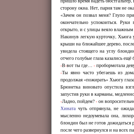
пришло время надеть бюстгальтер, 
сторону окна. Нет, парня там не ок
«Зачем он позвал меня? Глупо пр
окончательно успокоиться. Руки
открыто, и с улицы веяло влажным
Накинув легкую курточку, Хьюга у
крыши на ближайшее дерево, после 
увидела стоящего на углу блонди
отчего голубые глаза казались ещ
-
В
-
вот ты где…
-
пробормотала дев
-
Ты явно часто убегаешь из до
продолжая «пожирать» Хьюгу глаз
Брюнетка виновато опустила взгл
запустив руки в карманы, медленн
-
Ладно, пойдем?
-
он вопросительно
Хината
чуть отпрянула, не ожида
мысленно недоумевала она, лихор
блондин был не готов дожидаться р
после чего развернулся и на всех па