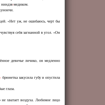
 ниндзя
-
медиком.
куноичи.
цей. «Нет уж, не ошибаюсь, черт бы
чувствуя себя загнанной в угол. «Он
ённое девичье личико, он медленно
…
-
брюнетка закусила губу и опустила
ые глаза.
о не хватает воздуха. Любимое лицо