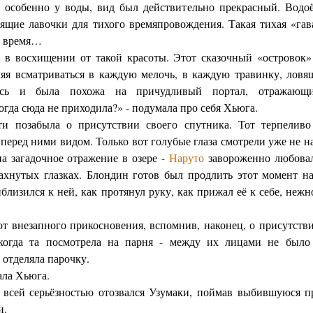
 особенно у воды, вид был действительно прекрасный. Водо
ящие лавочки для тихого времяпровождения. Такая тихая «гав
ы время…
 в восхищении от такой красоты. Этот сказочный «островок»
вляя всматриваться в каждую мелочь, в каждую травинку, ло
лась и была похожа на причудливый портал, отражающ
когда сюда не приходила?»
-
подумала про себя Хьюга.
ти позабыла о присутствии своего спутника. Тот терпеливо
еред ними видом. Только вот голубые глаза смотрели уже не на
на загадочное отражение в озере
-
Наруто
завороженно любовал
пахнутых глазках. Блондин готов был продлить этот момент н
иблизился к ней, как протянул руку, как прижал её к себе, нежн
от внезапного прикосновения, вспомнив, наконец, о присутст
когда та посмотрела на парня
-
между их лицами не было 
 отделяла парочку.
ла Хьюга.
 всей серьёзностью отозвался Узумаки, поймав выбившуюся п
и.