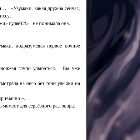
 и…
-
«Узумаки, какая дружба сейчас,
иссу.
ами» гуляет?!»
-
не понимала она.
маки, подразумевая первое ночное
должая глупо улыбаться.
-
Вы уже
отрела на него без тени улыбки на
привычно!».
ь момент для серьёзного разговора.