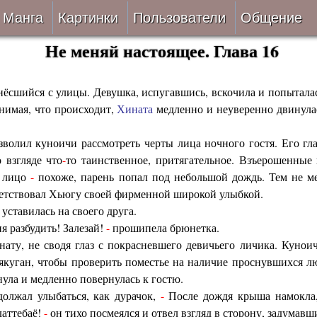
Манга
Картинки
Пользователи
Общение
Не меняй настоящее. Глава 16
Авторы
Блог
ки
Все
Лента 
нёсшийся с улицы. Девушка, испугавшись, вскочила и попыталас
нимая, что происходит,
Хината
медленно и неуверенно двинула
ать
Беты
волил куноичи рассмотреть черты лица ночного гостя. Его глаз
 взгляде что
-
то таинственное, притягательное. Взъерошенные
ии
VIP
е лицо
-
похоже, парень попал под небольшой дождь. Тем не ме
тствовал Хьюгу своей фирменной широкой улыбкой.
верке
Онлайн
уставилась на своего друга.
я разбудить! Залезай!
-
прошипела брюнетка.
ить
За 24 часа
ату, не сводя глаз с покрасневшего девичьего личика. Кунои
ьякуган, чтобы проверить поместье на наличие проснувшихся л
ула и медленно повернулась к гостю.
олжал улыбаться, как дурачок,
-
После дождя крыша намокла, 
даттебаё!
-
он тихо посмеялся и отвел взгляд в сторону, задумавш