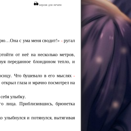
версия для печати
ворю…Она с ума меня сводит!»
-
ругал
отойти от неё на несколько метров,
твуя переданное блондином тепло, и
носицу. Что бушевало в его мыслях
-
открыл глаза и мрачно посмотрел на
 себя улыбку.
го лица. Приблизившись, брюнетка
 улыбнулся и потянулся, вытягивая