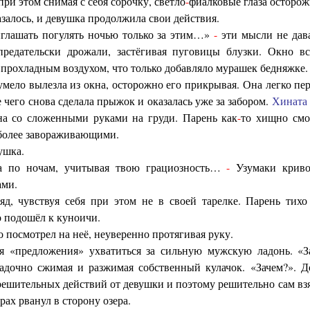
при этом снимая с себя сорочку, светло
-
фиалковые глаза осторож
азалось, и девушка продолжила свои действия.
иглашать погулять ночью только за этим…»
-
эти мысли не дав
 предательски дрожали, застёгивая пуговицы блузки. Окно в
 прохладным воздухом, что только добавляло мурашек бедняжке.
мело вылезла из окна, осторожно его прикрывая. Она легко пе
чего снова сделала прыжок и оказалась уже за забором.
Хината
на со сложенными руками на груди. Парень как
-
то хищно смо
ё более завораживающими.
ушка.
ма по ночам, учитывая твою грациозность…
-
Узумаки криво
ами.
яд, чувствуя себя при этом не в своей тарелке. Парень тих
о подошёл к куноичи.
 посмотрел на неё, неуверенно протягивая руку.
я «предложения» ухватиться за сильную мужскую ладонь. «
адочно сжимая и разжимая собственный кулачок. «Зачем?». Д
ешительных действий от девушки и поэтому решительно сам взял
рах рванул в сторону озера.