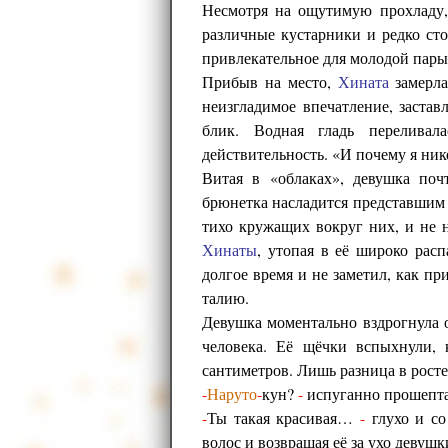
Несмотря на ощутимую прохладу,
различные кустарники и редко сто
привлекательное для молодой пар
Прибыв на место,
Хината
замерла
неизгладимое впечатление, заста
блик. Водная гладь перелива
действительность. «И почему я ни
Витая в «облаках», девушка поч
брюнетка насладится представшим п
тихо кружащих вокруг них, и не 
Хинаты
, утопая в её широко рас
долгое время и не заметил, как пр
талию.
Девушка моментально вздрогнула 
человека. Её щёчки вспыхнули, 
сантиметров. Лишь разница в росте
-
Наруто
-
кун?
-
испуганно прошепта
-
Ты такая красивая…
-
глухо и со
волос и возвращая её за ухо девушк