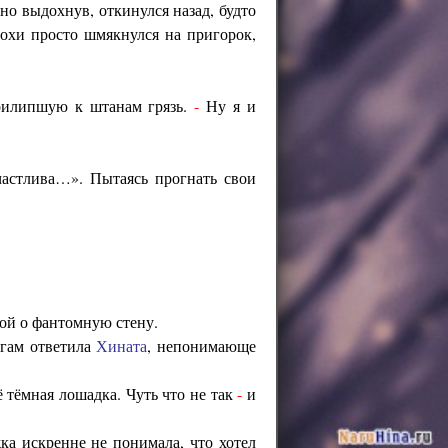
но выдохнув, откинулся назад, будто
нохи просто шмякнулся на пригорок,
прилипшую к штанам грязь.
-
Ну я и
частлива…». Пытаясь прогнать свои
ой о фантомную стену.
огам ответила
Хината
, непонимающе
 тёмная лошадка. Чуть что не так
-
и
а искренне не понимала, что хотел