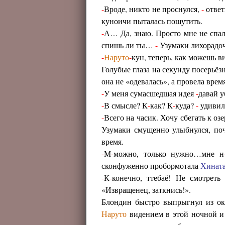
-
Вроде, никто не проснулся,
-
ответ
куноичи пыталась пошутить.
-
А… Да, знаю. Просто мне не спало
спишь ли ты…
-
Узумаки лихорадоч
-
Наруто
-
кун, теперь, как можешь в
Голубые глаза на секунду посерьёз
она не «одевалась», а провела вре
-
У меня сумасшедшая идея
-
давай 
-
В смысле? К
-
как? К
-
куда?
-
удивила
-
Всего на часик. Хочу сбегать к оз
Узумаки смущенно улыбнулся, поч
время.
-
М
-
можно, только нужно…мне н
сконфуженно пробормотала
Хинат
-
К
-
конечно, ттебаё! Не смотре
«Извращенец, заткнись!».
Блондин быстро выпрыгнул из окн
Наруто
видением в этой ночной и 