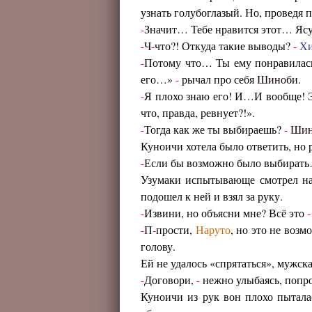
узнать голубоглазый. Но, проведя 
-
Значит… Тебе нравится этот… Яс
-
Ч
-
что?! Откуда такие выводы?
-
Хи
-
Потому что… Ты ему понравилас
его…»
-
рычал про себя
Шино
би.
-
Я плохо знаю его! И…И вообще! 
что, правда, ревнует?!».
-
Тогда как же ты выбираешь?
-
Ши
Куноичи хотела было ответить, но 
-
Если бы возможно было выбират
Узумаки испытывающе смотрел на 
подошел к ней и взял за руку.
-
Извини, но объясни мне? Всё это
-
-
П
-
прости,
Наруто
, но это не возм
голову.
Ей не удалось «спрятаться», мужск
-
Договори,
-
нежно улыбаясь, попро
Куноичи из рук вон плохо пыталас