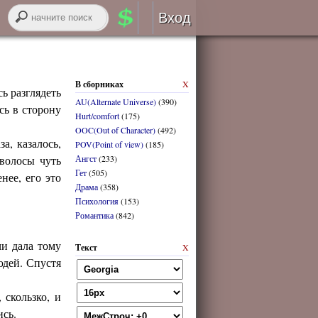
Вход
Авторизация
В сборниках
X
RSS
ь разглядеть
AU(Alternate Universe)
(390)
сь в сторону
Hurt/comfort
(175)
OOC(Out of Character)
(492)
а, казалось,
POV(Point of view)
(185)
 волосы чуть
Ангст
(233)
Гет
(505)
войти через
ВК
онтакте
нее, его это
Драма
(358)
Психология
(153)
Романтика
(842)
регистрация
чи дала тому
Текст
X
забыли логин или пароль?
юдей. Спустя
скользко, и
ись.