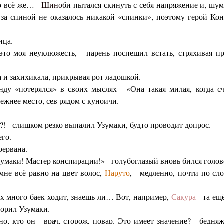
но всё же…
-
Шино
би пытался скинуть с себя напряжение и, шум
 за спиной не оказалось никакой «спинки», поэтому герой Ко
ица.
 это моя неуклюжесть,
-
парень поспешил встать, стряхивая 
и захихикала, прикрывая рот ладошкой.
унду «потерялся» в своих мыслях
-
«Она такая милая, когда с
ежнее место, сев рядом с куноичи.
я?!
-
слишком резко выпалил Узумаки, будто проводит допрос.
го.
рервана.
зумаки! Мастер конспирации!»
-
голубоглазый вновь бился голов
 мне всё равно на цвет волос,
Наруто
,
-
медленно, почти по сл
их много баек ходит, знаешь ли… Вот, например,
Сакура
-
та ещё
торил Узумаки.
вно, кто он
-
врач, сторож, повар. Это имеет значение?
-
бедняжк