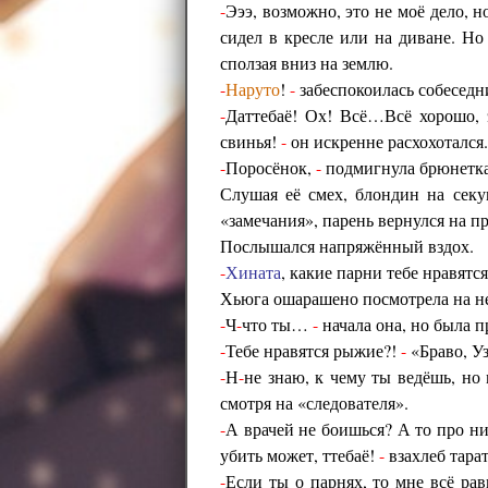
-
Эээ, возможно, это не моё дело, 
сидел в кресле или на диване. Но
сползая вниз на землю.
-
Наруто
!
-
забеспокоилась собеседн
-
Даттебаё! Ох! Всё…Всё хорошо,
свинья!
-
он искренне расхохотался.
-
Поросёнок,
-
подмигнула брюнетка 
Слушая её смех, блондин на сек
«замечания», парень вернулся на пр
Послышался напряжённый вздох.
-
Хината
, какие парни тебе нравятс
Хьюга ошарашено посмотрела на не
-
Ч
-
что ты…
-
начала она, но была п
-
Тебе нравятся рыжие?!
-
«Браво, У
-
Н
-
не знаю, к чему ты ведёшь, но
смотря на «следователя».
-
А врачей не боишься? А то про н
убить может, ттебаё!
-
взахлеб тара
-
Если ты о парнях, то мне всё ра