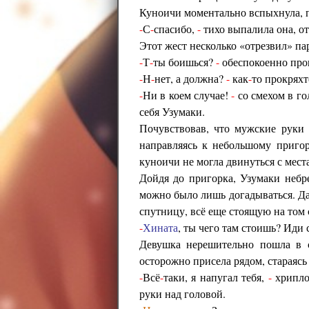
Куноичи моментально вспыхнула, п
-
С
-
спасибо,
-
тихо выпалила она, о
Этот жест несколько «отрезвил» пар
-
Т
-
ты боишься?
-
обеспокоенно пр
-
Н
-
нет, а должна?
-
как
-
то прокряхт
-
Ни в коем случае!
-
со смехом в го
себя Узумаки.
Почувствовав, что мужские руки
направляясь к небольшому пригор
куноичи не могла двинуться с места
Дойдя до пригорка, Узумаки небр
можно было лишь догадываться. Да
спутницу, всё еще стоящую на том 
-
Хината
, ты чего там стоишь? Иди
Девушка нерешительно пошла в с
осторожно присела рядом, стараясь
-
Всё
-
таки, я напугал тебя,
-
хрипло
руки над головой.