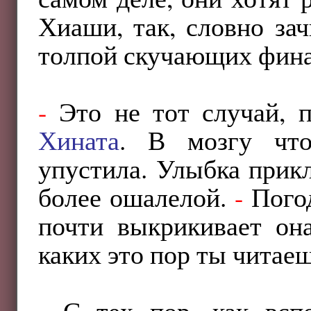
Хиаши, так, словно за
толпой скучающих фина
-
Это не тот случай, 
Хината
. В мозгу чт
упустила. Улыбка прикл
более ошалелой.
-
Погод
почти выкрикивает он
каких это пор ты чита
-
С тех пор, как вспо