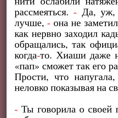
нити ослабили натяжен
рассмеяться.
-
Да, уж, 
лучше,
-
она не заметил
как нервно заходил кад
обращались, так официа
когда
-
то. Хиаши даже н
«пап» сможет так его р
Прости, что напугала
неловко показывая на св
-
Ты говорила о своей 