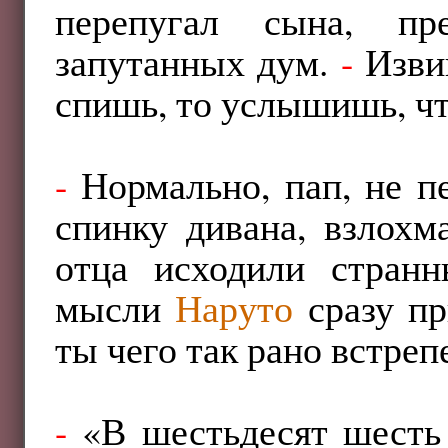
перепугал сына, пр
запутанных дум.
-
Извин
спишь, то услышишь, чт
-
Нормально, пап, не п
спинку дивана, взлохм
отца исходили странн
мысли
Наруто
сразу пр
ты чего так рано встреп
-
«В шестьдесят шесть 