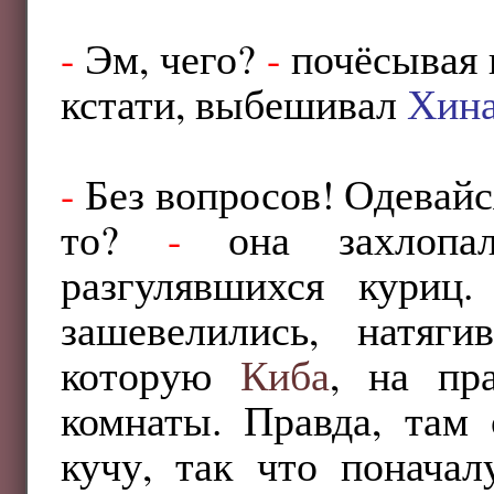
-
Эм, чего?
-
почёсывая г
кстати, выбешивал
Хин
-
Без вопросов! Одевайся
то?
-
она захлопал
разгулявшихся куриц.
зашевелились, натяг
которую
Киба
, на пр
комнаты. Правда, там
кучу, так что поначал