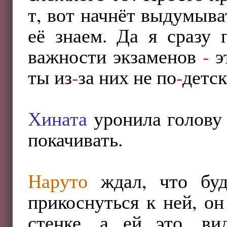
т, вот начнёт выдумыва
её знаем. Да я сразу 
важности экзаменов
-
эт
ты из
-
за них не по
-
детск
Хината
уронила голову 
покачивать.
Наруто
ждал, что буд
прикоснуться к ней, о
стенке, а ей это, ви