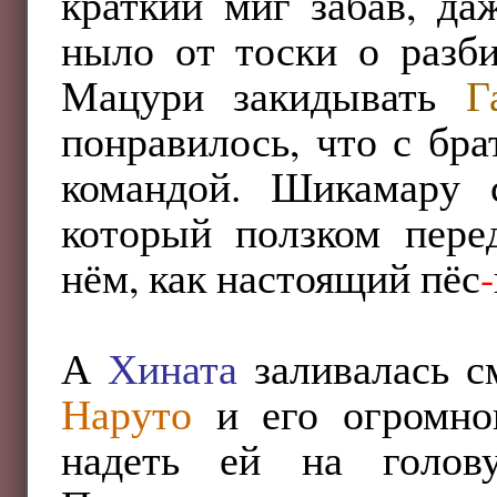
краткий миг забав, д
ныло от тоски о разб
Мацури закидывать
Г
понравилось, что с бр
командой. Шикамару 
который ползком перед
нём, как настоящий пёс
-
А
Хината
заливалась см
Наруто
и его огромног
надеть ей на голов