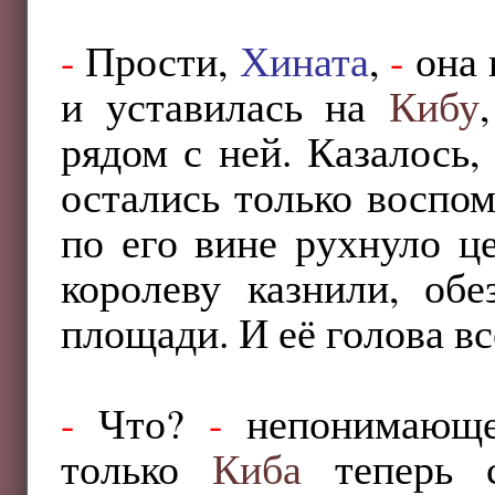
-
Прости,
Хината
,
-
она 
и уставилась на
Кибу
рядом с ней. Казалось,
остались только воспо
по его вине рухнуло ц
королеву казнили, обе
площади. И её голова вс
-
Что?
-
непонимающе 
только
Киба
теперь с