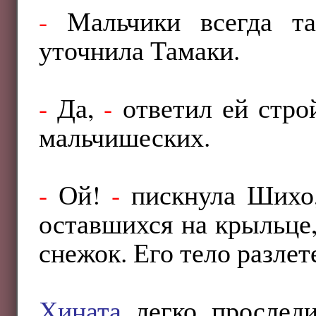
-
Мальчики всегда т
уточнила Тамаки.
-
Да,
-
ответил ей строй
мальчишеских.
-
Ой!
-
пискнула Шихо,
оставшихся на крыльце
снежок. Его тело разле
Хината
легко проследи