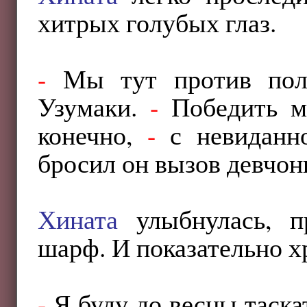
хитрых голубых глаз.
-
Мы тут против пол
Узумаки.
-
Победить мо
конечно,
-
с невиданно
бросил он вызов девчон
Хината
улыбнулась, п
шарф. И показательно х
-
Я буду до весны таска