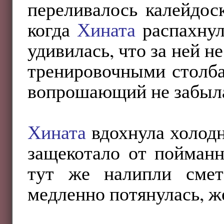
переливалось калейдос
когда
Хината
распахнул
удивилась, что за ней н
тренировочными столб
вопрошающий не забыла
Хината
вдохнула холодн
защекотало от пойманн
тут же налипли смет
медленно потянулась, ж