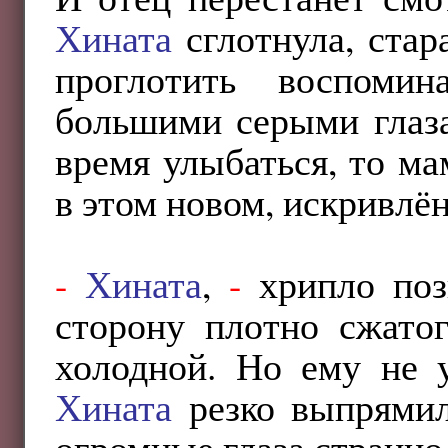
Хината
сглотнула, стар
проглотить воспоми
большими серыми глаза
время улыбаться, то ма
в этом новом, искривлё
-
Хината
,
-
хрипло по
сторону плотно сжатог
холодной. Но ему не у
Хината
резко выпрямил
огромные глаза странно