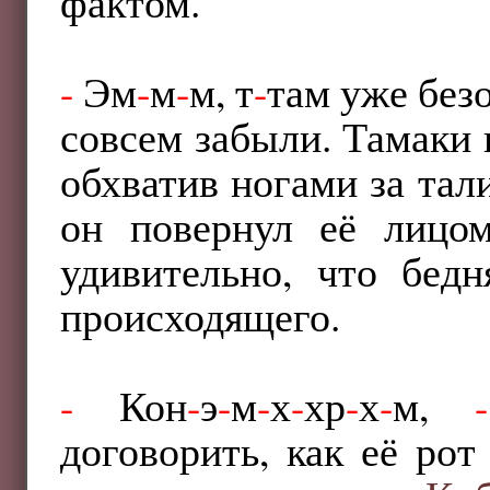
фактом.
-
Эм
-
м
-
м, т
-
там уже без
совсем забыли. Тамаки 
обхватив ногами за тал
он повернул её лицом
удивительно, что бед
происходящего.
-
Кон
-
э
-
м
-
х
-
хр
-
х
-
м,
-
договорить, как её ро