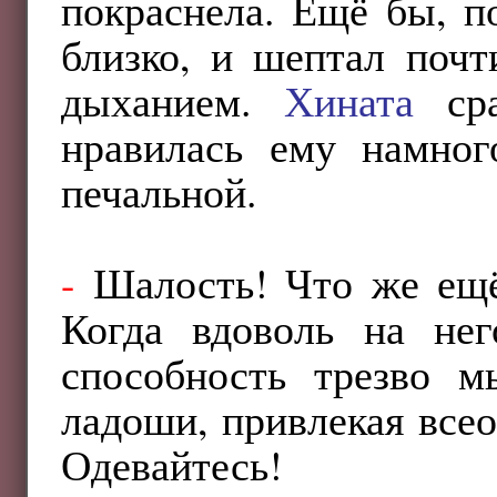
покраснела. Ещё бы, п
близко, и шептал почт
дыханием.
Хината
сра
нравилась ему намног
печальной.
-
Шалость! Что же е
Когда вдоволь на нег
способность трезво м
ладоши, привлекая все
Одевайтесь!