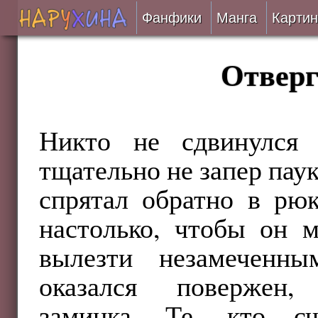
Фанфики
Манга
Картин
Читать
Отверг
Сборники
Подобрать
Никто не сдвинулся
тщательно не запер паук
Рецензии
спрятал обратно в рюк
На проверке
настолько, чтобы он 
Отправить
вылезти незамеченны
оказался повержен,
заминка. Те, кто сч