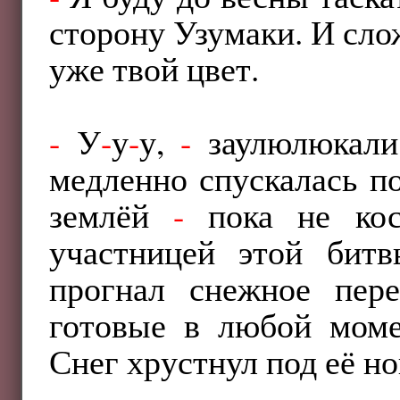
сторону Узумаки. И сло
уже твой цвет.
-
У
-
у
-
у,
-
заулюлюкали 
медленно спускалась по
землёй
-
пока не косн
участницей этой би
прогнал снежное пере
готовые в любой моме
Снег хрустнул под её но