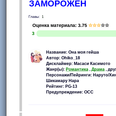
ЗАМОРОЖЕН
Главы:
1
Оценка материала
:
3.75
☆
☆
☆
☆
☆
3
Название: Она моя гейша
Автор: Ohiko_18
Дисклаймер: Масаси Касимото
Жанр(ы):
Романтика
,
Драма
, дру
Персонажи/Пейринги: Наруто/Хина
Шикамару Нара
Рейтинг: PG-13
Предупреждение: ОСС