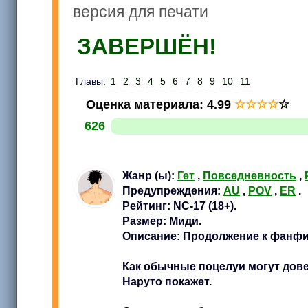
версия для печати
ЗАВЕРШЁН!
Главы:
1
2
3
4
5
6
7
8
9
10
11
Оценка материала
:
4.99
☆
☆
☆
☆
☆
626
Жанр (ы):
Гет
,
Повседневность
,
Предупреждения:
AU
,
POV
,
ER
.
Рейтинг: NC-17 (18+).
Размер: Миди.
Описание: Продолжение к фанфик
Как обычные поцелуи могут дове
Наруто покажет.