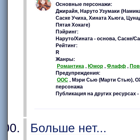
Основные персонажи:
Джирайя, Наруто Узумаки (Намика
Саске Учиха, Хината Хьюга, Цуна
Пятая Хокаге)
Пэйринг:
Наруто/Хината - основа, Саске/Са
Рейтинг:
R
Жанры:
Романтика
,
Юмор
,
Флафф
,
Пов
Предупреждения:
OOC
, Мэри Сью (Марти Стью), О
персонажа
Публикация на других ресурсах -
Больше нет...