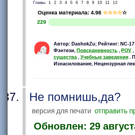
Главы:
1
2
3
4
5
6
7
8
9
10
11
12
Оценка материала
:
4.98
☆
☆
☆
☆
☆
229
Автор: DashokZu; Рейтинг: NC-1
Фэнтези,
Повседневность
,
POV
,
существа
,
Учебные заведения
. 
Изнасилование, Нецензурная лек
Не помнишь,да?
версия для печати
отправить п
Обновлен: 29 августа