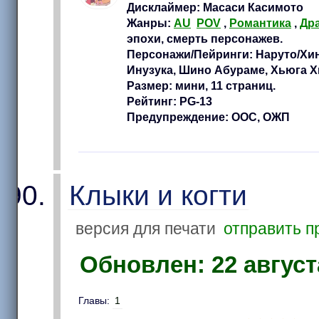
Дисклаймер: Масаси Касимото
Жанры:
AU
POV
,
Романтика
,
Др
эпохи, смерть персонажев.
Персонажи/Пейринги: Наруто/Хин
Инузука, Шино Абураме, Хьюга Х
Размер: мини, 11 страниц.
Рейтинг: PG-13
Предупреждение: ООС, ОЖП
Клыки и когти
версия для печати
отправить п
Обновлен: 22 августа
Главы:
1