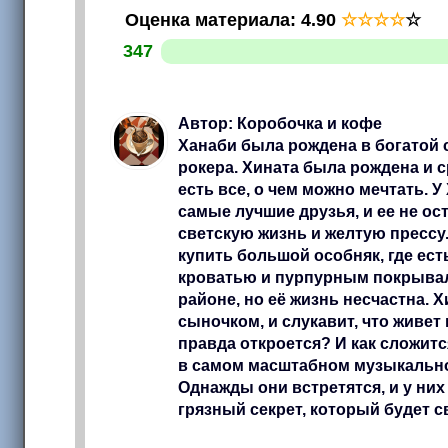
Оценка материала
:
4.90
☆
☆
☆
☆
☆
347
Автор: Коробочка и кофе
Ханаби была рождена в богатой
рокера. Хината была рождена и с
есть все, о чем можно мечтать. 
самые лучшие друзья, и ее не о
светскую жизнь и желтую прессу.
купить большой особняк, где ес
кроватью и пурпурным покрывал
районе, но её жизнь несчастна. 
сыночком, и слукавит, что живет 
правда откроется? И как сложитс
в самом масштабном музыкально
Однажды они встретятся, и у них
грязный секрет, который будет с