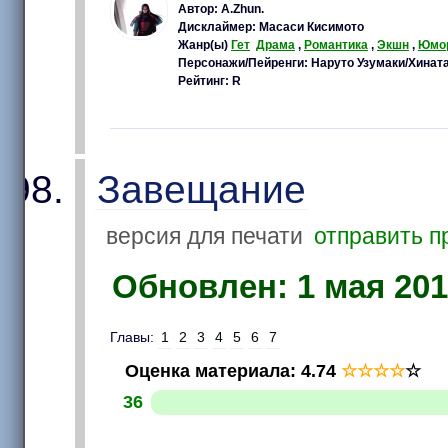
Автор: A.Zhun.
Дисклаймер: Масаси Кисимото
Жанр(ы)
Гет
Драма
,
Романтика
,
Экшн
,
Юмо
Персонажи/Пейренги: Наруто Узумаки/Хината
Рейтинг: R
Завещание
версия для печати
отправить п
Обновлен: 1 мая 2017
Главы:
1
2
3
4
5
6
7
Оценка материала
:
4.74
☆
☆
☆
☆
☆
36