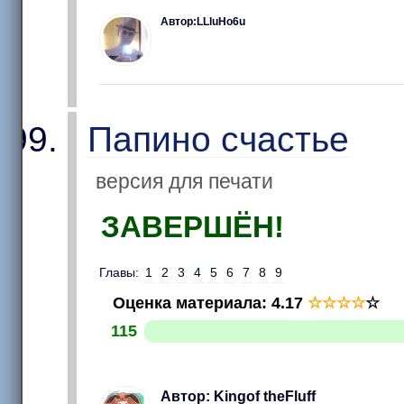
Автор:LLluHo6u
Папино счастье
версия для печати
ЗАВЕРШЁН!
Главы:
1
2
3
4
5
6
7
8
9
Оценка материала
:
4.17
☆
☆
☆
☆
☆
115
Автор: Kingof theFluff