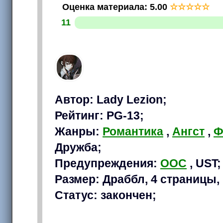
Оценка материала
:
5.00
☆
☆
☆
☆
☆
11
Автор: Lady Lezion;
Рейтинг: PG-13;
Жанры:
Романтика
,
Ангст
,
Ф
Дружба;
Предупреждения:
OOC
, UST;
Размер: Драббл, 4 страницы, 
Статус: закончен;