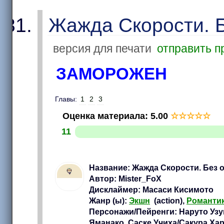
Жажда Скорости. Б
версия для печати
отправить п
ЗАМОРОЖЕН
Главы:
1
2
3
Оценка материала
:
5.00
☆
☆
☆
☆
☆
11
Название: Жажда Скорости. Без 
Автор: Mister_FoX
Дисклаймер: Масаси Кисимото
Жанр (ы):
Экшн
(action),
Романти
Персонажи/Пейренги: Наруто Узу
Яманако, Саске Учиха/Сакура Хар