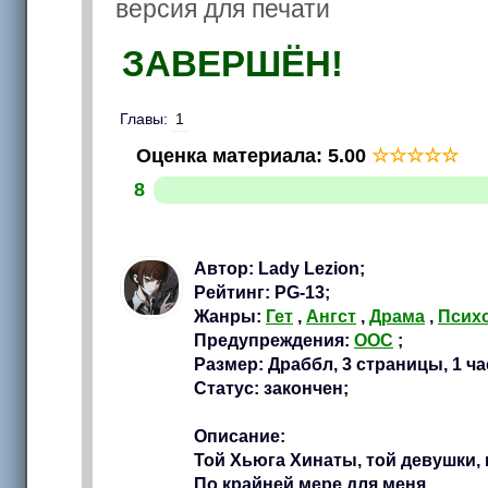
версия для печати
ЗАВЕРШЁН!
Главы:
1
Оценка материала
:
5.00
☆
☆
☆
☆
☆
8
Автор: Lady Lezion;
Рейтинг: PG-13;
Жанры:
Гет
,
Ангст
,
Драма
,
Псих
Предупреждения:
OOC
;
Размер: Драббл, 3 страницы, 1 ча
Статус: закончен;
Описание:
Той Хьюга Хинаты, той девушки, 
По крайней мере для меня...