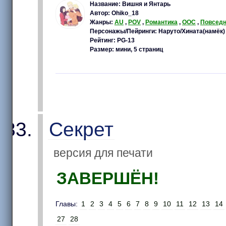
Название: Вишня и Янтарь
Автор: Ohiko_18
Жанры:
AU
,
POV
,
Романтика
,
OOC
,
Повседн
Персонажы/Пейринги: Наруто/Хината(намёк)
Рейтинг: PG-13
Размер: мини, 5 страниц
Секрет
версия для печати
ЗАВЕРШЁН!
Главы:
1
2
3
4
5
6
7
8
9
10
11
12
13
14
27
28