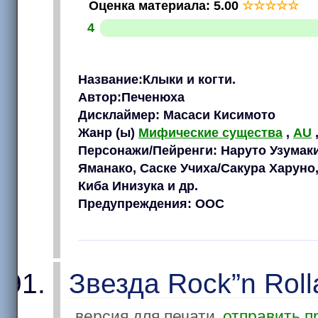
Оценка материала
:
5.00
☆
☆
☆
☆
☆
4
Название:Клыки и когти.
Автор:Печенюха
Дисклаймер: Масаси Кисимото
Жанр (ы)
Мифические существа
,
AU
Персонажи/Пейренги: Наруто Узумак
Яманако, Саске Учиха/Сакура Харуно
Киба Инизука и др.
Предупреждения: ООС
Звезда Rock”n Roll
версия для печати
отправить п