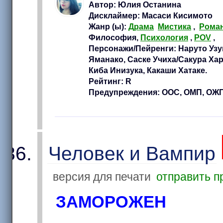
Автор: Юлия Останина
Дисклаймер: Масаси Кисимото
Жанр (ы):
Драма
Мистика
,
Рома
Философия,
Психология
,
POV
,
Персонажи/Пейренги: Наруто Узу
Яманако, Саске Учиха/Сакура Хар
Киба Инизука, Какаши Хатаке.
Рейтинг: R
Предупреждения: ООС, ОМП, ОЖ
Человек и Вампир
версия для печати
отправить п
ЗАМОРОЖЕН