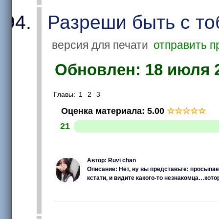
Разреши быть с то
версия для печати
отправить п
Обновлен: 18 июля 2
Главы:
1
2
3
Оценка материала
:
5.00
☆
☆
☆
☆
☆
21
Автор: Ruvi chan
Описание: Нет, ну вы представьте: просыпае
кстати, и видите какого-то незнакомца…кото