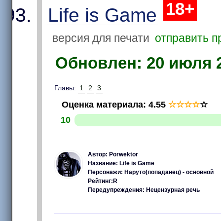
18+
Life is Game
версия для печати
отправить п
Обновлен: 20 июля 2
Главы:
1
2
3
Оценка материала
:
4.55
☆
☆
☆
☆
☆
10
Автор: Porwektor
Название: Life is Game
Персонажи: Наруто(попаданец) - основной
Рейтинг:R
Передупреждения: Нецензурная речь