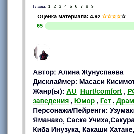
Главы:
1
2
3
4
5
6
7
8
9
Оценка материала
:
4.92
☆
☆
☆
☆
☆
65
Автор: Алина Жунуспаева
Дисклаймер: Масаси Кисимо
Жанр(ы):
AU
Hurt/comfort
,
P
заведения
,
Юмор
,
Гет
,
Драм
Персонажи/Пейренги: Узумак
Яманако, Саске Учиха,Сакур
Киба Инузука, Какаши Хатаке