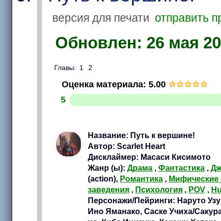
версия для печати
отправить п
Обновлен: 26 мая 201
Главы:
1
2
Оценка материала
:
5.00
☆
☆
☆
☆
☆
5
Название: Путь к вершине!
Автор: Scarlet Heart
Дисклаймер: Масаси Кисимото
Жанр (ы):
Драма
,
Фантастика
,
Дж
(action),
Романтика
,
Мифические 
заведения
,
Психология
,
POV
,
Hu
Персонажи/Пейринги: Наруто Узу
Ино Яманако, Саске Учиха/Сакур