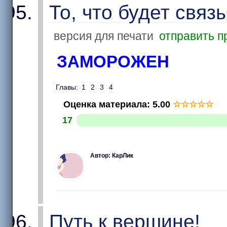
То, что будет связ
версия для печати
отправить п
ЗАМОРОЖЕН
Главы:
1
2
3
4
Оценка материала
:
5.00
☆
☆
☆
☆
☆
17
Автор: КарЛик
Путь к вершине!