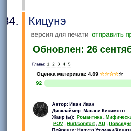
Кицунэ
версия для печати
отправить п
Обновлен: 26 сентябр
Главы:
1
2
3
4
5
Оценка материала
:
4.69
☆
☆
☆
☆
☆
92
Автор: Иван Иван
Дисклаймер: Масаси Кисимото
Жанр (ы):
Романтика
,
Мифически
POV
,
Hurt/comfort
,
AU
,
Повседн
Пейренги: Наруто Узумаки/Хинат