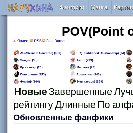
Фанфики
Манга
Картин
Читать
POV(Point o
Сборники
Яндекс
RSS
FeedBurner
Подобрать
AU(Alternate Universe) (390)
ER(Established Relationship) (74)
Songfic (35)
Ангст (233)
Кроссовер (29)
Мистика (76)
Рецензии
Психология (153)
Романтика (842)
Флафф (164)
Экшн(action) (159)
На проверке
Новые
Завершенные
Луч
Отправить
рейтингу
Длинные
По алф
Обновленные фанфики