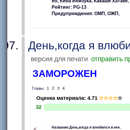
но, Киба Инизука, Какаши Хатаке,
Рейтинг: PG-13
Предупреждения: ОМП, ОЖП,
День,когда я влюб
версия для печати
отправить п
ЗАМОРОЖЕН
Главы:
1
2
3
4
Оценка материала
:
4.71
☆
☆
☆
☆
☆
32
Название:День,когда я влюбился в нее.